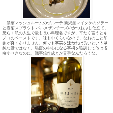
「濃縮マッシュルームのヴルーテ 新潟産マイタケのソテー
と春菊スプラウト パルメザンチーズのかつおぶし仕立て」
恐らく私の人生で最も長い料理名ですが、平たく言うとキ
ノコのペーストです。味も中くらいなので、なおのこと印
象が良くありません。何でも事実を連ねれば良いという単
純な話ではなく、場面の中心になる事柄を強調して他は省
略すべきなのに。議事録作成とか苦手なんだろうな。