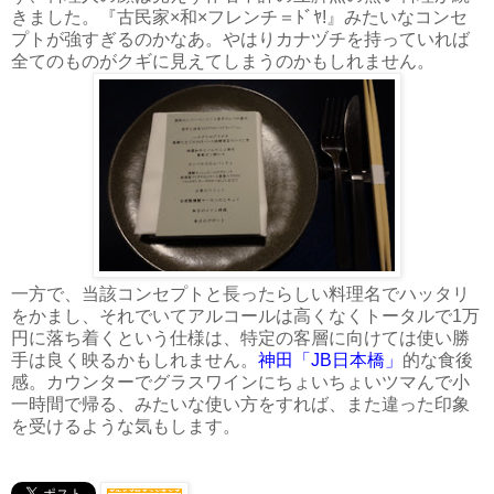
きました。『古民家×和×フレンチ＝ﾄﾞﾔ!』みたいなコンセ
プトが強すぎるのかなあ。やはりカナヅチを持っていれば
全てのものがクギに見えてしまうのかもしれません。
一方で、当該コンセプトと長ったらしい料理名でハッタリ
をかまし、それでいてアルコールは高くなくトータルで1万
円に落ち着くという仕様は、特定の客層に向けては使い勝
手は良く映るかもしれません。
神田「JB日本橋」
的な食後
感。カウンターでグラスワインにちょいちょいツマんで小
一時間で帰る、みたいな使い方をすれば、また違った印象
を受けるような気もします。