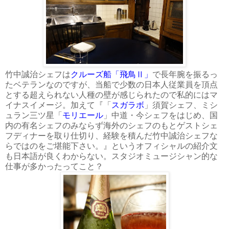
竹中誠治シェフは
クルーズ船「飛鳥Ⅱ」
で長年腕を振るっ
たベテランなのですが、当船で少数の日本人従業員を頂点
とする超えられない人種の壁が感じられたので私的にはマ
イナスイメージ。加えて『「
スガラボ
」須賀シェフ、ミシ
ュラン三ツ星「
モリエール
」中道・今シェフをはじめ、国
内の有名シェフのみならず海外のシェフのもとゲストシェ
フディナーを取り仕切り、経験を積んだ竹中誠治シェフな
らではのをご堪能下さい。』というオフィシャルの紹介文
も日本語が良くわからない。スタジオミュージシャン的な
仕事が多かったってこと？