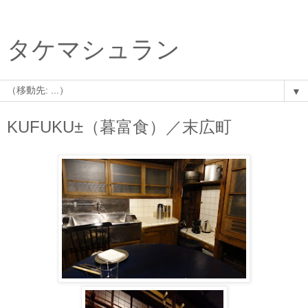
タケマシュラン
▼
KUFUKU±（暮富食）／末広町