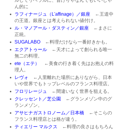
ルしてリベラルに、旨けりゃなんでもいいじゃ
ん的に
ラフィナージュ（L'affinage）／銀座
←王道中
の王道。銀座とは考えられない値付け。
ル・マノアール・ダスティン／銀座
←まさに
正統。
SUGALABO
←料理だけなら一番好きかも。
エクアトゥール
←天才によって創られる唯一
無二の料理。
ete（エテ）
←美食の行き着く先はお抱えの料
理人。
レヴォ
←人里離れた場所にありながら、日本
いや世界でもトップレベルのフランス料理店。
フロリレージュ
←間違いなく世界を狙える。
クレッセント／芝公園
←グランメゾン中のグ
ランメゾン。
アサヒナガストロノーム／日本橋
←そこらの
フランス料理店とは格が違う。
ティエリー マルクス
←料理の良さはもちろん