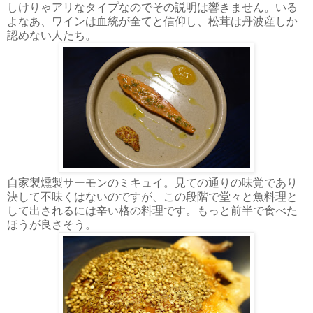
しけりゃアリなタイプなのでその説明は響きません。いる
よなあ、ワインは血統が全てと信仰し、松茸は丹波産しか
認めない人たち。
自家製燻製サーモンのミキュイ。見ての通りの味覚であり
決して不味くはないのですが、この段階で堂々と魚料理と
して出されるには辛い格の料理です。もっと前半で食べた
ほうが良さそう。