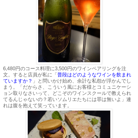
6,480円のコース料理に3,500円のワインペアリングを注
文。すると店員が私に「
普段はどのようなワインを飲まれ
ていますか？
」と問いかけ始め、余計な私怨が浮かんでし
まう。「だからさ、こういう風にお客様とコミュニケーシ
ョン取りなさいって、どこぞのワインスクールで教えられ
てるんじゃないの？若いソムリエたちには罪は無いよ」連
れは腹を抱えて笑っています。