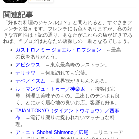
関連記事
「好きな料理のジャンルは？」と問われると、すぐさまフ
レンチと答えます。フレンチにも色々ありますが、私の好
きな方向性は下記の通り。あなたがこれらの店が好きであ
れば、当ブログはあなたの店探しの一助となるでしょう。
ガストロノミー ジョエル・ロブション
←最高
の夜をありがとう。
アピシウス
←東京最高峰のレストラン。
ナリサワ
←何度訪れても完璧。
ナベノイズム
←世界観がきちんとある。
ル・マンジュ・トゥー／神楽坂
←接客は完
璧。料理は美味そのもの。皿出しのテンポも良
く、とにかく居心地の良いお店。客層も好き。
TAIAN TOKYO（タイアン トウキョウ）／西麻
布
←流行り廃りに捉われないマッチョな料
理。
ア・ニュ Shohei Shimono／広尾
←リニューア