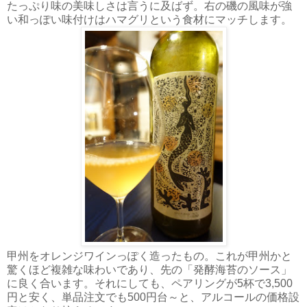
たっぷり味の美味しさは言うに及ばず。右の磯の風味が強
い和っぽい味付けはハマグリという食材にマッチします。
甲州をオレンジワインっぽく造ったもの。これが甲州かと
驚くほど複雑な味わいであり、先の「発酵海苔のソース」
に良く合います。それにしても、ペアリングが5杯で3,500
円と安く、単品注文でも500円台～と、アルコールの価格設