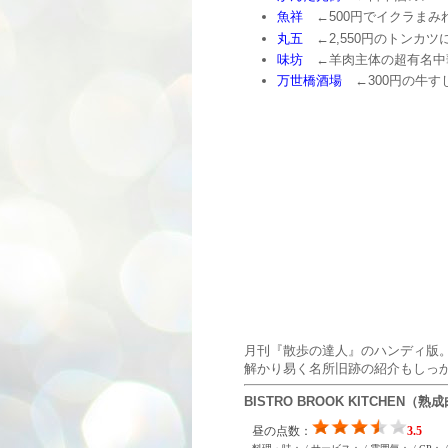
魚祥
←500円でイクラまみ
丸五
←2,550円のトンカツ
味坊
←羊肉主体の超有名中
万世橋酒場
←300円の牛す
月刊『散歩の達人』のハンディ版
解かり易く名所旧跡の紹介もしっ
BISTRO BROOK KITCHEN（