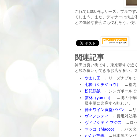
これで1,000円はリーズナブル
てしまう。また、ディナーは肉主
との気軽な宴会にも便利そう。使
関連記事
神田は良い街です。東京駅すぐ近く
と飲み食いができるお店が多い。
やまし田
←リーズナブルで
七條（シチジョウ）
←都内
松記鶏飯
←シンガポールで
雲林（yun-rin）
←街の中華
級中華に比肩する味わい。
神田ワイン食堂パパン
←リ
ヴィノシティ
←費用対効果
ヴィノシティ マジス
←ロゼ
マッコ（Macco）
←パスタ
かんだ光壽
←日本酒のレパ