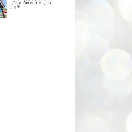
（Bistro Omusubi Meguro）
／目黒