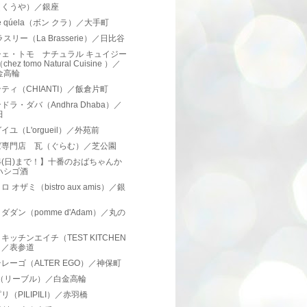
（くうや）／銀座
ne qúela（ボン クラ）／大手町
ラスリー（La Brasserie）／日比谷
シェ・トモ ナチュラル キュイジー
chez tomo Natural Cuisine ）／
金高輪
ティ（CHIANTI）／飯倉片町
ドラ・ダバ（Andhra Dhaba）／
田
イユ（L'orgueil）／外苑前
ば専門店 瓦（ぐらむ）／芝公園
24(日)まで！】十番のおばちゃんか
ハシゴ酒
 オザミ（bistro aux amis）／銀
ダダン（pomme d'Adam）／丸の
キッチンエイチ（TEST KITCHEN
）／表参道
レーゴ（ALTER EGO）／神保町
re（リーブル）／白金高輪
リ（PILIPILI）／赤羽橋