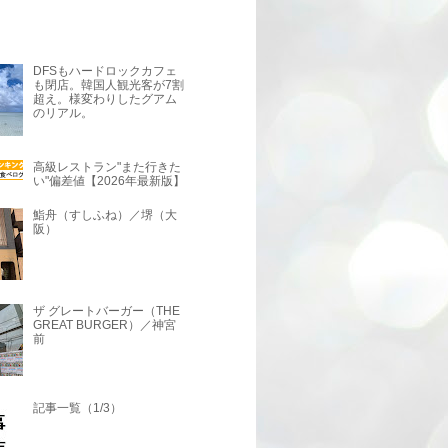
DFSもハードロックカフェ
も閉店。韓国人観光客が7割
超え。様変わりしたグアム
のリアル。
高級レストラン"また行きた
い"偏差値【2026年最新版】
鮨舟（すしふね）／堺（大
阪）
ザ グレートバーガー（THE
GREAT BURGER）／神宮
前
記事一覧（1/3）