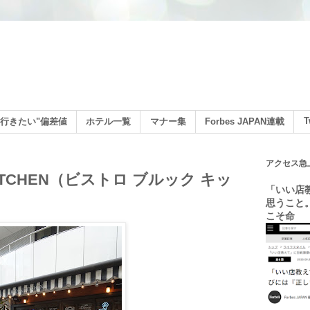
ン
T
行きたい"偏差値
ホテル一覧
マナー集
Forbes JAPAN連載
アクセス急
 KITCHEN（ビストロ ブルック キッ
「いい店
思うこと
こそ命