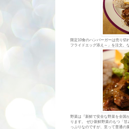
限定10食のハンバーガーは売り切
フライドエッグ添え～」を注文。
野菜は『新鮮で安全な野菜を全国
ります。 ぜひ新鮮野菜のもつ「甘
っぷりなのですが、至って普通の葉