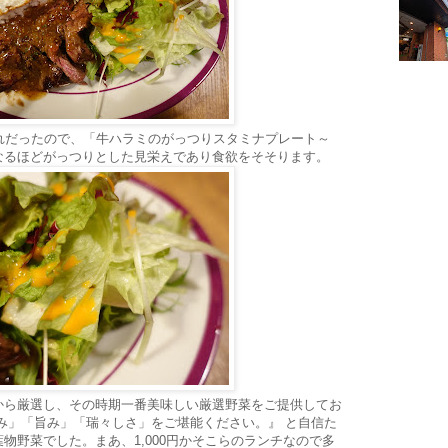
れだったので、「牛ハラミのがっつりスタミナプレート～
なるほどがっつりとした見栄えであり食欲をそそります。
から厳選し、その時期一番美味しい厳選野菜をご提供してお
み」「旨み」「瑞々しさ」をご堪能ください。』 と自信た
物野菜でした。まあ、1,000円かそこらのランチなので多