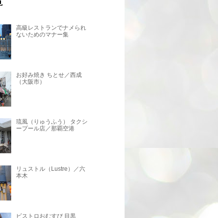
高級レストランでナメられ
ないためのマナー集
お好み焼き ちとせ／西成
（大阪市）
琉風（りゅうふう） タクシ
ープール店／那覇空港
リュストル（Lustre）／六
本木
ビストロおむすび 目黒