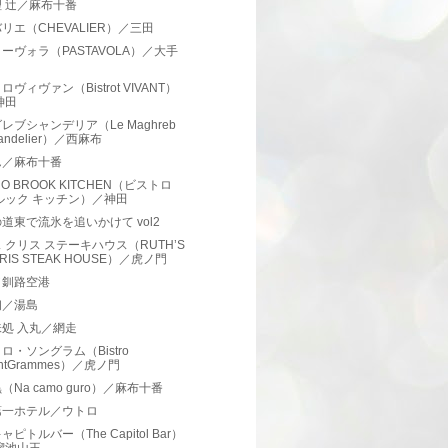
 辻／麻布十番
リエ（CHEVALIER）／三田
ーヴォラ（PASTAVOLA）／大手
ヴィヴァン（Bistrot VIVANT）
神田
レブシャンデリア（Le Maghreb
andelier）／西麻布
ん／麻布十番
RO BROOK KITCHEN（ビストロ
ルック キッチン）／神田
道東で流氷を追いかけて vol2
 クリス ステーキハウス（RUTH’S
RIS STEAK HOUSE）／虎ノ門
／釧路空港
初／湯島
処 入丸／網走
ロ・ソングラム（Bistro
ntGrammes）／虎ノ門
（Na camo guro）／麻布十番
第一ホテル／ウトロ
ピトルバー（The Capitol Bar）