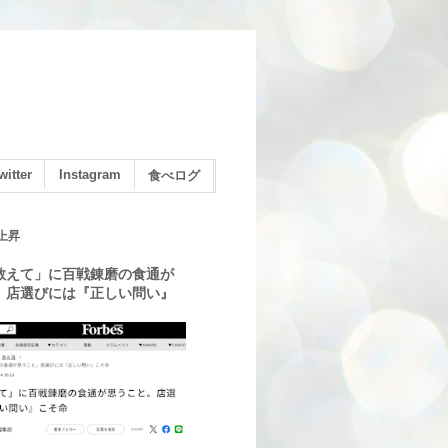
witter
Instagram
食べログ
上昇
教えて」に百戦錬磨の食通が
。店選びには『正しい問い』