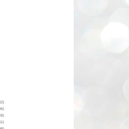
32)
06)
28)
41)
98)