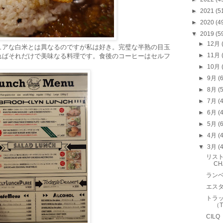
►
2021
(5
►
2020
(4
▼
2019
(5
►
12月
ュアな白米とは異なるのですが私は好き。完璧な半熟の目玉
►
11月
ればそれだけで美味なる料理です。食後のコーヒーはセルフ
►
10月
►
9月
(
►
8月
(
►
7月
(
►
6月
(
►
5月
(
►
4月
(
▼
3月
(
リスト
CH
ランベ
エスタ
トラ
（T
CIL