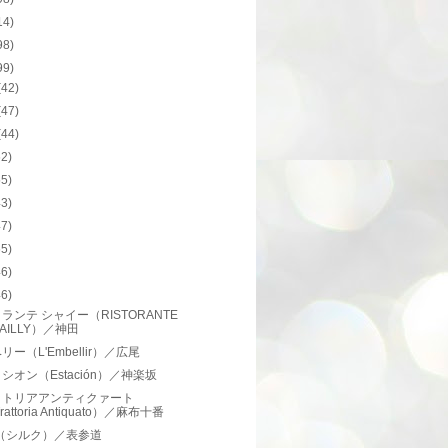
14)
98)
99)
(42)
(47)
(44)
62)
55)
43)
47)
65)
46)
46)
ランテ シャイー（RISTORANTE
AILLY）／神田
リー（L'Embellir）／広尾
シオン（Estación）／神楽坂
ットリアアンティクァート
rattoria Antiquato）／麻布十番
Q（シルク）／表参道