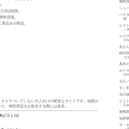
御料理
れ
シュバ
に行列1時間。
パスタ
華料理屋。
町
じ煮込みが絶品。
ビストロ
／
ルマグ
Ch
あも
BIST
ブ
真冬の
ルース
CH
北斗
すし
北の味
。チャラついていない大人向けの硬派なガイドです。地図が
ビスト
Ce
かり。神田周辺をお散歩する際には是非。
無鴨黒
熟成肉ビストロ)
知床
ザ・キャ