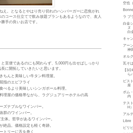
空也
Bon
ですねえ。となるとやはり売り切れのハンバーガーに恋焦がれ
体のコース仕立てで飲み放題プランもあるようなので、友人
ラ ブ
い勝手の良いお店です。
白金
ヌ（
白
キャン
アーン
神
オルグ
と至便であるのにも関わらず、5,000円も出せばしっかり
瓦そ
気長に開拓していきたいと思います。
【3/
ら
きちんと美味しい牛タン料理屋。
ビストロ
屈指のエビフライ
座
食べるより美味しいシンガポール料理。
ポム・
料理屋の価格帯ながら、ラグジュアリーホテルの高
内
テスト
ーズナブルなワインバー。
H
抜群のワインバー。
アルテ
主体。哲学があるワインバー。
Lib
が絶品。価格設定も軽く奇跡。
ピリピ
ートリーに舌を巻く