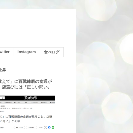
witter
Instagram
食べログ
上昇
教えて」に百戦錬磨の食通が
。店選びには『正しい問い』