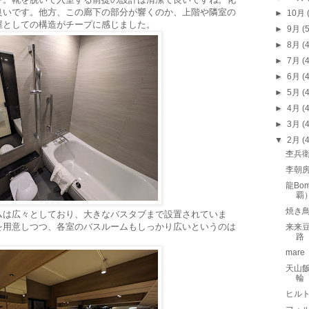
良いです。他方、この廊下の部分が響くのか、上階や隣室の
►
10月
屋としての構造がチープに感じました。
►
9月
(
►
8月
(
►
7月
(
►
6月
(
►
5月
(
►
4月
(
►
3月
(
▼
2月
(
杢兵
李朝
龍Bo
覇
焼き鳥
ムは広々としており、大きなバスタブまで設置されていま
を用意しつつ、各室のバスルームもしっかり広いというのは
来来
路
mar
天山
輪
ヒルト