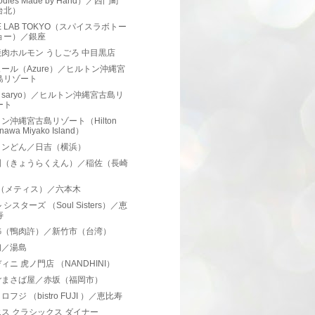
odles Made by Hand）／西門町
台北）
CE LAB TOKYO（スパイスラボトー
ョー）／銀座
肉ホルモン うしごろ 中目黒店
ール（Azure）／ヒルトン沖縄宮
島リゾート
saryo）／ヒルトン沖縄宮古島リ
ート
ン沖縄宮古島リゾート（Hilton
nawa Miyako Island）
メンどん／日吉（横浜）
園（きょうらくえん）／稲佐（長崎
）
is（メティス）／六本木
シスターズ （Soul Sisters）／恵
寿
姊（鴨肉許）／新竹市（台湾）
初／湯島
ィニ 虎ノ門店 （NANDHINI）
ごまさば屋／赤坂（福岡市）
フジ （bistro FUJI ）／恵比寿
ス クラシックス ダイナー