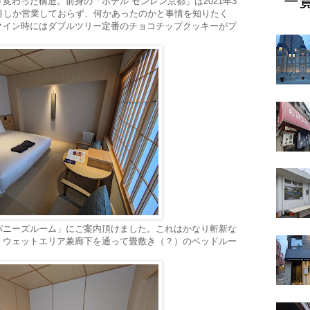
変わった構造。前身の「ホテル センレン京都」は2021年3
月しか営業しておらず、何かあったのかと事情を知りたく
クイン時にはダブルツリー定番のチョコチップクッキーがプ
パニーズルーム」にご案内頂けました。これはかなり斬新な
、ウェットエリア兼廊下を通って畳敷き（？）のベッドルー