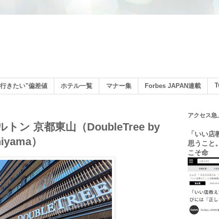
ン
T
行きたい"偏差値
ホテル一覧
マナー集
Forbes JAPAN連載
アクセス急
トン 京都東山（DoubleTree by
「いい店
shiyama）
思うこと
こそ命