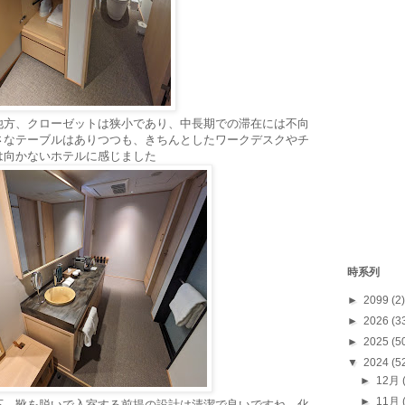
他方、クローゼットは狭小であり、中長期での滞在には不向
さなテーブルはありつつも、きちんとしたワークデスクやチ
は向かないホテルに感じました
時系列
►
2099
(2)
►
2026
(3
►
2025
(5
▼
2024
(5
►
12月
►
11月
下。靴を脱いで入室する前提の設計は清潔で良いですね。化