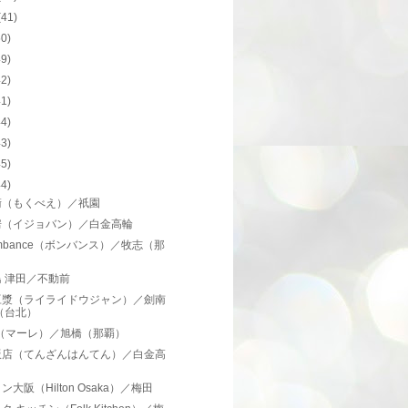
(41)
50)
49)
42)
41)
44)
43)
45)
44)
衛（もくべえ）／祇園
房（イジョバン）／白金高輪
mbance（ボンバンス）／牧志（那
）
 津田／不動前
豆漿（ライライドウジャン）／劍南
（台北）
e（マーレ）／旭橋（那覇）
飯店（てんざんはんてん）／白金高
ン大阪（Hilton Osaka）／梅田