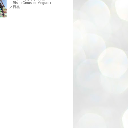
（Bistro Omusubi Meguro）
／目黒