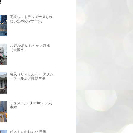
高級レストランでナメられ
ないためのマナー集
お好み焼き ちとせ／西成
（大阪市）
琉風（りゅうふう） タクシ
ープール店／那覇空港
リュストル（Lustre）／六
本木
ビストロおむすび 目黒