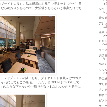
No
ェブサイトより）。私は部屋のお風呂で済ませましたが、日
（
々ならぬ拘りがあるので、大浴場があるという事実だけでも
SPI
キ
炭火焼
アジュ
古
茶寮（
ゾ
ヒルト
Oki
ラー
共楽
市
Mēt
ソウル 
比
ー。レセプションの隣にあり、ダイヤモンド会員向けのカク
許二
それにしてもこの店名、「ただいまOPENはCLOSEして
すし
した」のような下らないやり取りがなされはしないかと勝手に
ナンデ
博多
ビストロ
エーエ