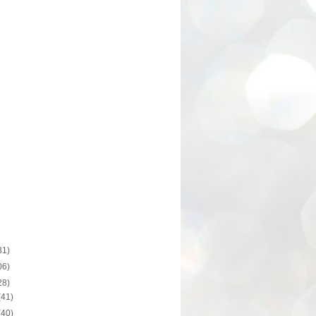
31)
06)
28)
(41)
(40)