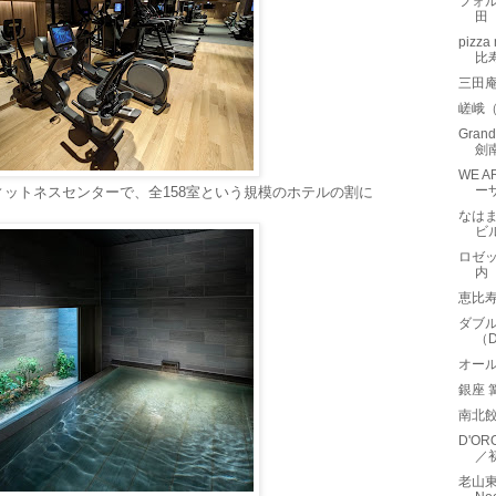
フォル
田
piz
比
三田
嵯峨
Gran
劍
WE A
ー
ットネスセンターで、全158室という規模のホテルの割に
なは
ビ
ロゼット
内
恵比
ダブル
（Do
オール
銀座
南北
D'O
／
老山東牛