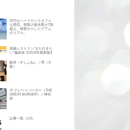
DFSもハードロックカフェ
も閉店。韓国人観光客が7割
超え。様変わりしたグアム
のリアル。
高級レストラン"また行きた
い"偏差値【2026年最新版】
鮨舟（すしふね）／堺（大
阪）
ザ グレートバーガー（THE
GREAT BURGER）／神宮
前
記事一覧（1/3）