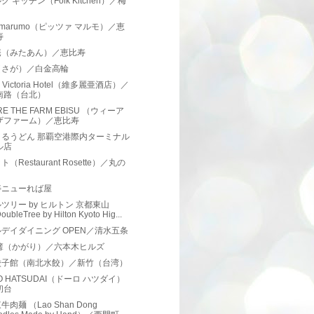
ク キッチン（Folk Kitchen）／梅
za marumo（ピッツァ マルモ）／恵
寿
庵（みたあん）／恵比寿
（さが）／白金高輪
d Victoria Hotel（維多麗亜酒店）／
南路（台北）
RE THE FARM EBISU （ウィーア
ザファーム）／恵比寿
まるうどん 那覇空港際内ターミナル
ル店
（Restaurant Rosette）／丸の
寿ニューれば屋
ツリー by ヒルトン 京都東山
ubleTree by Hilton Kyoto Hig...
デイダイニング OPEN／清水五条
 篝（かがり）／六本木ヒルズ
餃子館（南北水餃）／新竹（台湾）
RO HATSUDAI（ドーロ ハツダイ）
初台
肉麺 （Lao Shan Dong