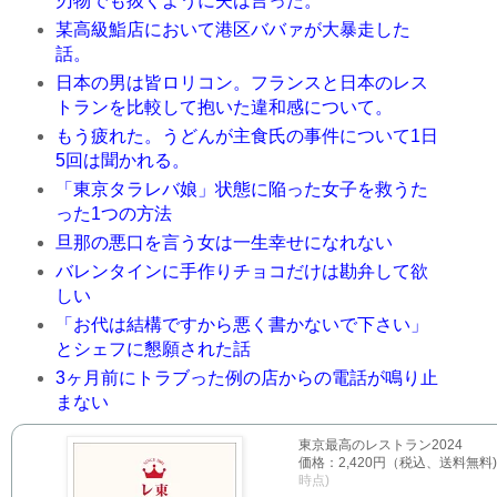
刃物でも抜くように夫は言った。
某高級鮨店において港区ババァが大暴走した
話。
日本の男は皆ロリコン。フランスと日本のレス
トランを比較して抱いた違和感について。
もう疲れた。うどんが主食氏の事件について1日
5回は聞かれる。
「東京タラレバ娘」状態に陥った女子を救うた
った1つの方法
旦那の悪口を言う女は一生幸せになれない
バレンタインに手作りチョコだけは勘弁して欲
しい
「お代は結構ですから悪く書かないで下さい」
とシェフに懇願された話
3ヶ月前にトラブった例の店からの電話が鳴り止
まない
東京最高のレストラン2024
価格：2,420円（税込、送料無料)
時点)