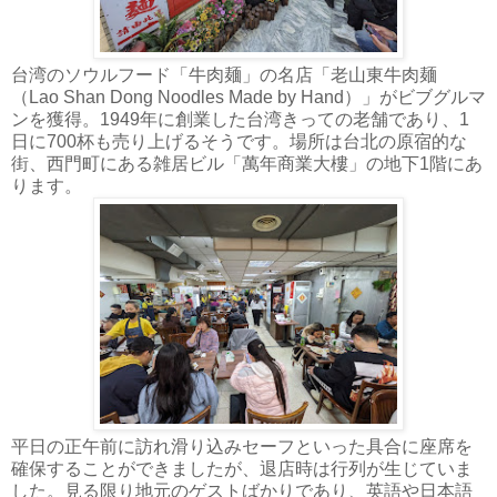
台湾のソウルフード「牛肉麺」の名店「老山東牛肉麺
（Lao Shan Dong Noodles Made by Hand）」がビブグルマ
ンを獲得。1949年に創業した台湾きっての老舗であり、1
日に700杯も売り上げるそうです。場所は台北の原宿的な
街、西門町にある雑居ビル「萬年商業大樓」の地下1階にあ
ります。
平日の正午前に訪れ滑り込みセーフといった具合に座席を
確保することができましたが、退店時は行列が生じていま
した。見る限り地元のゲストばかりであり、英語や日本語