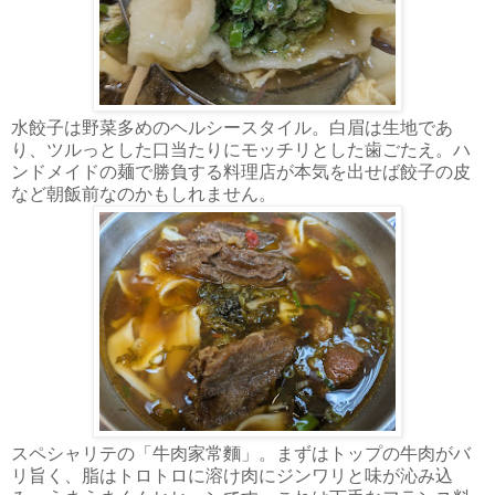
水餃子は野菜多めのヘルシースタイル。白眉は生地であ
り、ツルっとした口当たりにモッチリとした歯ごたえ。ハ
ンドメイドの麺で勝負する料理店が本気を出せば餃子の皮
など朝飯前なのかもしれません。
スペシャリテの「牛肉家常麵」。まずはトップの牛肉がバ
リ旨く、脂はトロトロに溶け肉にジンワリと味が沁み込