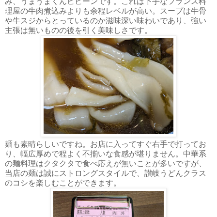
み、うまうまくんヒヒーンです。これは下手なフランス料
理屋の牛肉煮込みよりも余程レベルが高い。スープは牛骨
や牛スジからとっているのか滋味深い味わいであり、強い
主張は無いものの後を引く美味しさです。
麺も素晴らしいですね。お店に入ってすぐ右手で打ってお
り、幅広厚めで程よく不揃いな食感が堪りません。中華系
の麺料理はクタクタで食べ応えが無いことが多いですが、
当店の麺は誠にストロングスタイルで、讃岐うどんクラス
のコシを楽しむことができます。