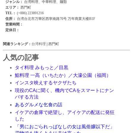
関連ランキング：
台湾料理
| 西門町
人気の記事
タイ料理 みもっと／目黒
鮨料理 一高（いちたか）／大濠公園（福岡）
インスタ映えするヤクザたち
現役のCAに聞く、機内でCAをスマートにナン
パする方法
あるグルメな乞食の話
イケアの倉庫で絶望し、アイケアの配送に発狂
した
「男におごられっぱなしの女は風俗嬢以下だ」