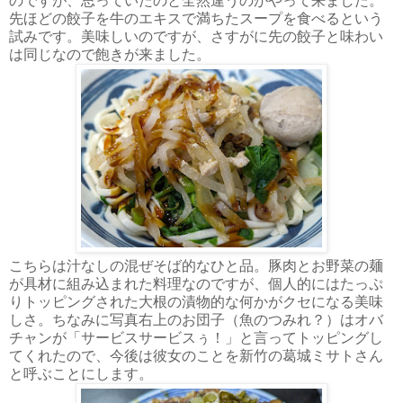
のですが、思っていたのと全然違うのがやって来ました。
先ほどの餃子を牛のエキスで満ちたスープを食べるという
試みです。美味しいのですが、さすがに先の餃子と味わい
は同じなので飽きが来ました。
こちらは汁なしの混ぜそば的なひと品。豚肉とお野菜の麺
が具材に組み込まれた料理なのですが、個人的にはたっぷ
りトッピングされた大根の漬物的な何かがクセになる美味
しさ。ちなみに写真右上のお団子（魚のつみれ？）はオバ
チャンが「サービスサービスぅ！」と言ってトッピングし
てくれたので、今後は彼女のことを新竹の葛城ミサトさん
と呼ぶことにします。