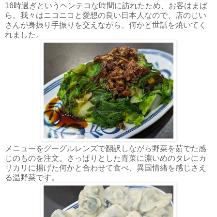
16時過ぎというヘンテコな時間に訪れたため、お客はまば
ら。我々はニコニコと愛想の良い日本人なので、店のじい
さんが身振り手振りを交えながら、何かと世話を焼いてく
れました。
メニューをグーグルレンズで翻訳しながら野菜を茹でた感
じのものを注文。さっぱりとした青菜に濃いめのタレにカ
リカリに揚げた何かと合わせて食べ、異国情緒を感じさえ
る温野菜です。