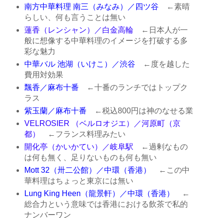
南方中華料理 南三（みなみ）／四ツ谷
←素晴
らしい、何も言うことは無い
蓮香（レンシャン）／白金高輪
←日本人が一
般に想像する中華料理のイメージを打破する多
彩な魅力
中華バル 池湖（いけこ）／渋谷
←度を越した
費用対効果
飄香／麻布十番
←十番のランチではトップク
ラス
紫玉蘭／麻布十番
←税込800円は神のなせる業
VELROSIER （ベルロオジエ）／河原町（京
都）
←フランス料理みたい
開化亭（かいかてい）／岐阜駅
←過剰なもの
は何も無く、足りないものも何も無い
Mott 32（卅二公館）／中環（香港）
←この中
華料理はちょっと東京には無い
Lung King Heen（龍景軒）／中環（香港）
←
総合力という意味では香港における飲茶で私的
ナンバーワン