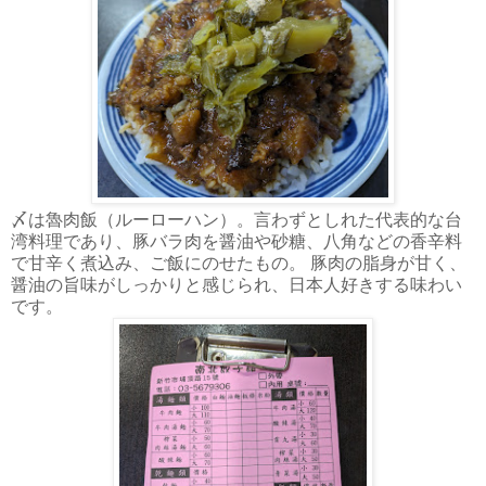
〆は魯肉飯（ルーローハン）。言わずとしれた代表的な台
湾料理であり、豚バラ肉を醤油や砂糖、八角などの香辛料
で甘辛く煮込み、ご飯にのせたもの。 豚肉の脂身が甘く、
醤油の旨味がしっかりと感じられ、日本人好きする味わい
です。