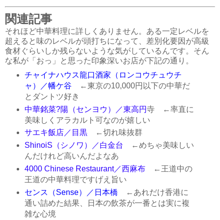
関連記事
それほど中華料理に詳しくありません。ある一定レベルを
超えると味のレベルが頭打ちになって、差別化要因が高級
食材ぐらいしか残らないような気がしているんです。そん
な私が「おっ」と思った印象深いお店が下記の通り。
チャイナハウス龍口酒家（ロンコウチュウチ
ャ）／幡ケ谷
←東京の10,000円以下の中華だ
とダントツ好き
中華銘菜?陽（センヨウ）／東高円
寺 ←率直に
美味しくアラカルト可なのが嬉しい
サエキ飯店／目黒
←切れ味抜群
ShinoiS（シノワ）／白金台
←めちゃ美味しい
んだけれど高いんだよなあ
4000 Chinese Restaurant／西麻布
←王道中の
王道の中華料理ですげえ旨い
センス（Sense）／日本橋
←あれだけ香港に
通い詰めた結果、日本の飲茶が一番とは実に複
雑な心境