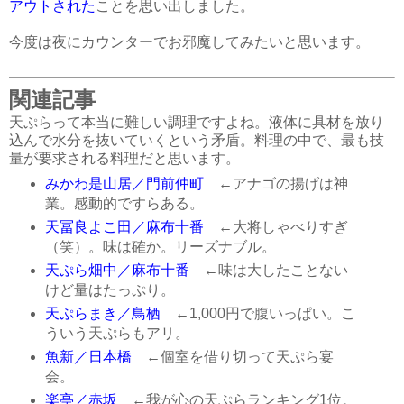
アウトされた
ことを思い出しました。
今度は夜にカウンターでお邪魔してみたいと思います。
関連記事
天ぷらって本当に難しい調理ですよね。液体に具材を放り
込んで水分を抜いていくという矛盾。料理の中で、最も技
量が要求される料理だと思います。
みかわ是山居／門前仲町
←アナゴの揚げは神
業。感動的ですらある。
天冨良よこ田／麻布十番
←大将しゃべりすぎ
（笑）。味は確か。リーズナブル。
天ぷら畑中／麻布十番
←味は大したことない
けど量はたっぷり。
天ぷらまき／鳥栖
←1,000円で腹いっぱい。こ
ういう天ぷらもアリ。
魚新／日本橋
←個室を借り切って天ぷら宴
会。
楽亭／赤坂
←我が心の天ぷらランキング1位。