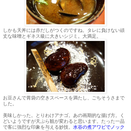
しかも天丼には赤だしがつくのですね。タレに負けない頑
丈な味噌とギネス級に大きいシジミ。大満足。
お豆さんで胃袋の空きスペースを満たし、ごちそうさまで
した。
美味しかった。とりわけアナゴ。あの画期的な揚げ方。く
どいようですが天ぷら観が変わると思います。たった一品
で客に強烈な印象を与える妙技。
水谷の煮アワビでノック