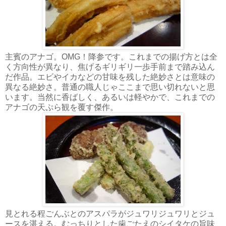
主賓のアナゴ。OMG！降参です。これまでの揚げ方とは全
く方向性が異なり、焦げるギリギリ一歩手前まで踏み込ん
だ作品。エビやイカなどの甘味を残した絶妙さとは意味の
異なる絶妙さ。普通の職人じゃここまで思い切れないと思
います。当然に香ばしく、あるいは軽やかで、これまでの
アナゴの天ぷら観を覆す傑作。
見とれる程ごんぶとのアスパラがジュワリジュワリとジュ
ースを湛える。むっちりとした歯ごたえのシイタケの旨味