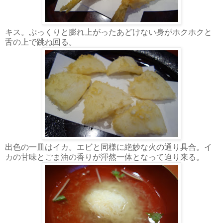
キス。ぷっくりと膨れ上がったあどけない身がホクホクと
舌の上で跳ね回る。
出色の一皿はイカ。エビと同様に絶妙な火の通り具合。イ
カの甘味とごま油の香りが渾然一体となって迫り来る。