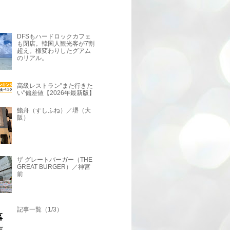
DFSもハードロックカフェ
も閉店。韓国人観光客が7割
超え。様変わりしたグアム
のリアル。
高級レストラン"また行きた
い"偏差値【2026年最新版】
鮨舟（すしふね）／堺（大
阪）
ザ グレートバーガー（THE
GREAT BURGER）／神宮
前
記事一覧（1/3）