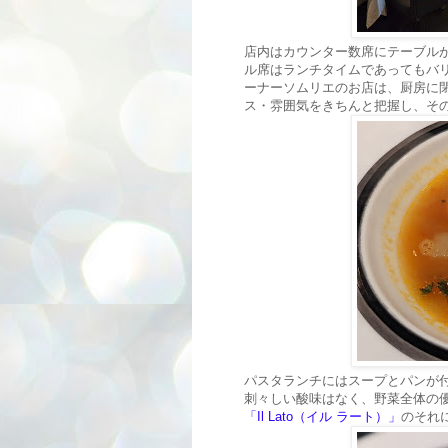
店内はカウンター数席にテーブルが
ル席はランチタイムであってもバ
ーナーソムリエのお店は、厨房に
ス・雰囲気をきちんと把握し、そ
パスタランチにはスープとパンが
刺々しい酸味はなく、野菜全体の
「Il Lato（イル ラート）」
のそれ