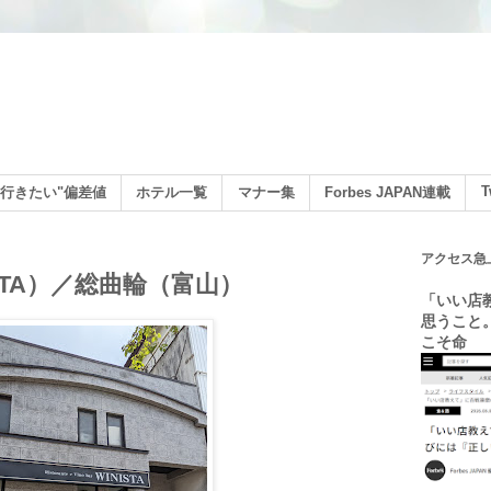
ン
T
行きたい"偏差値
ホテル一覧
マナー集
Forbes JAPAN連載
アクセス急
STA）／総曲輪（富山）
「いい店
思うこと
こそ命