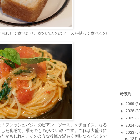
と合わせて食べたり、次のパスタのソースを拭って食べるの
時系列
►
2099
(2)
►
2026
(3
►
2025
(5
は「フレッシュバジルのビアンコソース」をチョイス。なる
►
2024
(5
とした食感で、麺そのものがバリ旨いです。これは大盛りに
▼
2023
(5
ったかもしれん。そのような後悔が渦巻く美味なるパスタで
►
12月