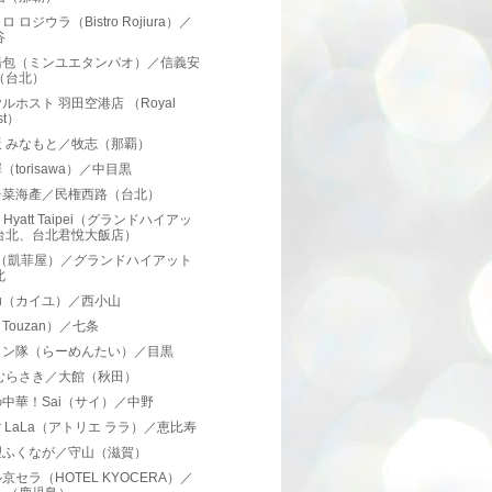
 ロジウラ（Bistro Rojiura）／
谷
湯包（ミンユエタンパオ）／信義安
（台北）
ルホスト 羽田空港店 （Royal
st）
飯 みなもと／牧志（那覇）
（torisawa）／中目黒
台菜海產／民権西路（台北）
d Hyatt Taipei（グランドハイアッ
台北、台北君悅大飯店）
é （凱菲屋）／グランドハイアット
北
llou（カイユ）／西小山
Touzan）／七条
メン隊（らーめんたい）／目黒
 むらさき／大館（秋田）
中華！Sai（サイ）／中野
lier LaLa（アトリエ ララ）／恵比寿
理ふくなが／守山（滋賀）
京セラ（HOTEL KYOCERA）／