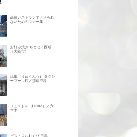
高級レストランでナメられ
ないためのマナー集
お好み焼き ちとせ／西成
（大阪市）
琉風（りゅうふう） タクシ
ープール店／那覇空港
リュストル（Lustre）／六
本木
ビストロおむすび 目黒