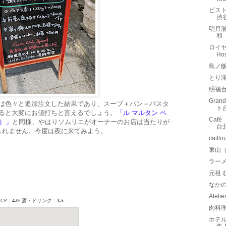
ビストロ
渋
明月
和
ロイヤ
Ho
島ノ
とり澤
明福
Gran
これは色々と追加注文した結果であり、スープ＋パン＋パスタ
ト
考えると大変にお値打ちと言えるでしょう。
「ル マルタン ペ
Caf
R）」
と同様、やはりソムリエがオーナーのお店は当たりが
台
しれません。今度は夜に来てみよう。
cai
東山（
ラー
元祖
なかの
Ate
肉料
ホテル