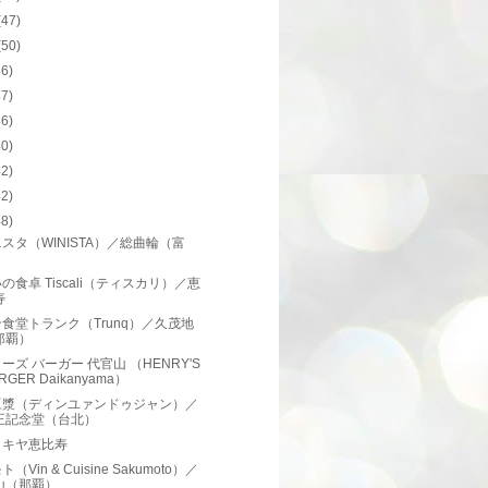
(47)
(50)
46)
47)
46)
40)
42)
42)
48)
スタ（WINISTA）／総曲輪（富
）
の食卓 Tiscali（ティスカリ）／恵
寿
食堂トランク（Trunq）／久茂地
那覇）
ーズ バーガー 代官山 （HENRY'S
RGER Daikanyama）
豆漿（ディンユァンドゥジャン）／
正記念堂（台北）
ロキヤ恵比寿
（Vin & Cuisine Sakumoto）／
山（那覇）