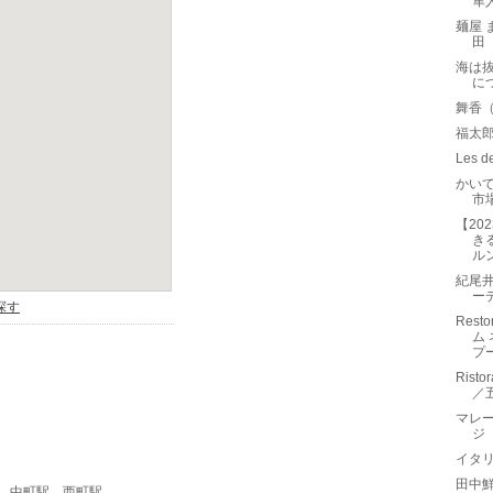
隼
麺屋 
田
海は
に
舞香
福太
Les
かい
市
【20
き
ル
紀尾
ー
Rest
ム
プ
Ris
／
マレ
ジ（G
イタリ
田中
、
中町駅
、
西町駅