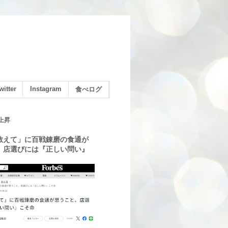
witter
Instagram
食べログ
上昇
教えて」に百戦錬磨の食通が
。店選びには『正しい問い』