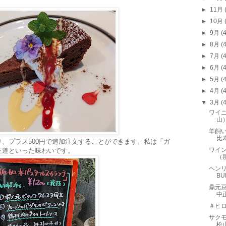
►
11月
►
10月
►
9月
(
►
8月
(
►
7月
(
►
6月
(
►
5月
(
►
4月
(
▼
3月
(
ワイニ
山
羊飼い
比
、プラス500円で追加注文することができます。私は「ガ
ワイン
王道といった味わいです。
（
ヘンリ
BU
鼎元
中
＃ヒ
サクモト
松