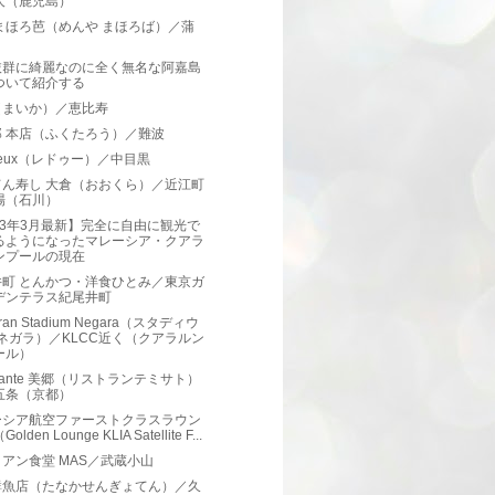
人（鹿児島）
まほろ芭（めんや まほろば）／蒲
抜群に綺麗なのに全く無名な阿嘉島
ついて紹介する
（まいか）／恵比寿
郎 本店（ふくたろう）／難波
 deux（レドゥー）／中目黒
てん寿し 大倉（おおくら）／近江町
場（石川）
23年3月最新】完全に自由に観光で
るようになったマレーシア・クアラ
ンプールの現在
井町 とんかつ・洋食ひとみ／東京ガ
デンテラス紀尾井町
oran Stadium Negara（スタディウ
 ネガラ）／KLCC近く（クアラルン
ール）
torante 美郷（リストランテミサト）
五条（京都）
ーシア航空ファーストクラスラウン
olden Lounge KLIA Satellite F...
アン食堂 MAS／武蔵小山
鮮魚店（たなかせんぎょてん）／久