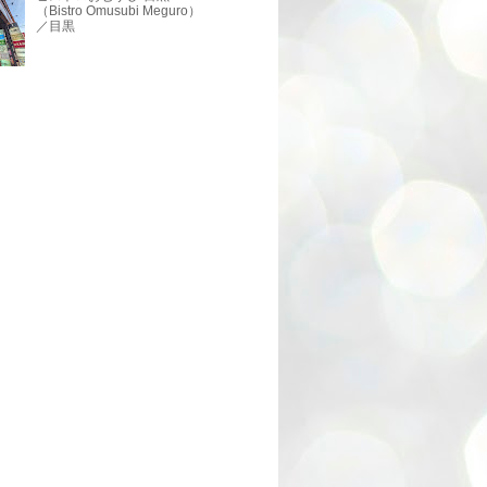
（Bistro Omusubi Meguro）
／目黒