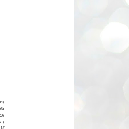
34)
06)
28)
41)
(48)