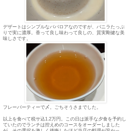
デザートはシンプルなババロアなのですが、バニラたっぷ
りで実に濃厚。香って良し味わって良しの、質実剛健な美
味しさです。
フレーバーティーで〆。ごちそうさまでした。
以上を食べて税サ込1.2万円。この日は派手な夕食を予約し
ていたのでランチは控えめのコースをオーダーしました
が、その選択を激しく後悔したほど当店の料理が旨かっ