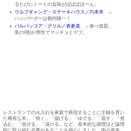
るたびにミートの旨味がぽぽぽぽーん。
ウルフギャング・ステーキハウス／六本木
←
ハンバーガーは都内随一！
バルバッコア・グリル／表参道
←食べ放題。
客の9割が男性でマッチョとデブ。
レストランでの火入れを家庭で再現することに主軸を置い
た稀有な本。「焼く」「揚げる」「ゆでる」「蒸す」「煮
込む」「混ぜる」「漬ける」など、基本的な調理ほど論理
的に取り組む必要があることを得心しました。肉の基本。