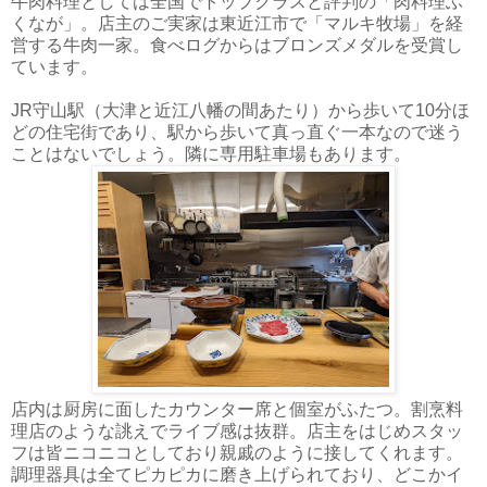
牛肉料理としては全国でトップクラスと評判の「肉料理ふ
くなが」。店主のご実家は東近江市で「マルキ牧場」を経
営する牛肉一家。食べログからはブロンズメダルを受賞し
ています。
JR守山駅（大津と近江八幡の間あたり）から歩いて10分ほ
どの住宅街であり、駅から歩いて真っ直ぐ一本なので迷う
ことはないでしょう。隣に専用駐車場もあります。
店内は厨房に面したカウンター席と個室がふたつ。割烹料
理店のような誂えでライブ感は抜群。店主をはじめスタッ
フは皆ニコニコとしており親戚のように接してくれます。
調理器具は全てピカピカに磨き上げられており、どこかイ