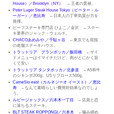
House）／Brooklyn（NY）
←王者の貫禄。
Peter Luger Steak House Tokyo（ピーター・ル
ーガー）／恵比寿
←日本人の丁寧気質が力を
発揮。
ビーフステーキ専門店 ひよこ／金沢
←ステー
キ業界のジャック・ウェルチ。
CHACOあめみや ／千駄ヶ谷
←東京でも屈指
の老舗ステーキハウス。
トラットリア グランボッカ／飯田橋
←サイ
ドメニューはイマイチだけど、肉がとにかく旨
くて安い
トラットリア タンタボッカ／北参道
←A5和牛
のシキンボ200g。USリブロース500g。
CarneSio east（カルネジーオ イースト）／恵比
寿
←なんて素晴らしい費用対効果なのでしょ
う。
ルビージャックス／六本木一丁目
←店員と恋
に落ちるステーキ。
BLT STEAK ROPPONGI／六本木
←噛み締め