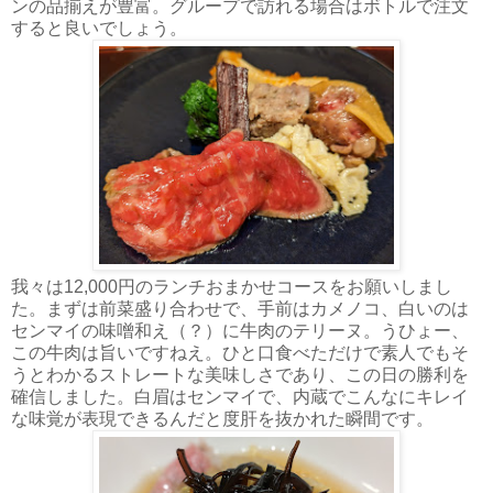
ンの品揃えが豊富。グループで訪れる場合はボトルで注文
すると良いでしょう。
我々は12,000円のランチおまかせコースをお願いしまし
た。まずは前菜盛り合わせで、手前はカメノコ、白いのは
センマイの味噌和え（？）に牛肉のテリーヌ。うひょー、
この牛肉は旨いですねえ。ひと口食べただけで素人でもそ
うとわかるストレートな美味しさであり、この日の勝利を
確信しました。白眉はセンマイで、内蔵でこんなにキレイ
な味覚が表現できるんだと度肝を抜かれた瞬間です。