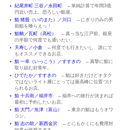
紀尾井町 三谷／永田町
←単純計算で年間3億
円近い売上。恐ろしい鮨屋。
鮨 猪股（いのまた）／川口
←にぎりのみの男
前鮨を喰らえっ！
鮨舳／瓦町（高松）
←真っ当な江戸前。銀座
の半額で何度でも通いたい。
天寿し／小倉
←何度でも行きたいし、誰にで
もオススメできるお店。
鮨 一幸（いっこう）／すすきの
←真摯に鮨に
取り組む好青年。
ひでたか／すすきの
←鮨は好きだけどオタク
ではないライト層にとっては最高峰に位置づけ
られるお店。
鮨 十兵衛／福井市
←福井への旅行が決まれば
最初に予約したいお店。
鮨 大門／魚津（富山）
←東京の鮨はもうオワ
コン。
鮨 志の助／新西金沢
←とにもかくにも費用対
効果が抜群すぎる。