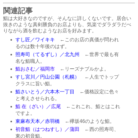
関連記事
鮨は大好きなのですが、そんなに詳しくないです。居合い
抜きのような真剣勝負のお店よりも、気楽でダラダラだべ
りながら酒を飲むようなお店を好みます。
すし匠／ワイキキ
←このお店の真価が問われ
るのは数十年後のはず。
照寿司（てるずし）／北九州
←世界で最も有
名な鮨職人。
鮨おさむ／福岡市
←リーズナブルかよ。
すし宮川／円山公園（札幌）
←人生でトップ
クラスに旨い鮨。
鮨さいとう／六本木一丁目
←価格設定に色々
と考えさせられる。
鮨 在（ざい）／広尾
←これこれ、鮨とはこれ
ですよ。
東麻布天本／赤羽橋
←欅坂46のような鮨。
初音鮨（はつねすし）／蒲田
←西の照寿司、
東の初音鮨。