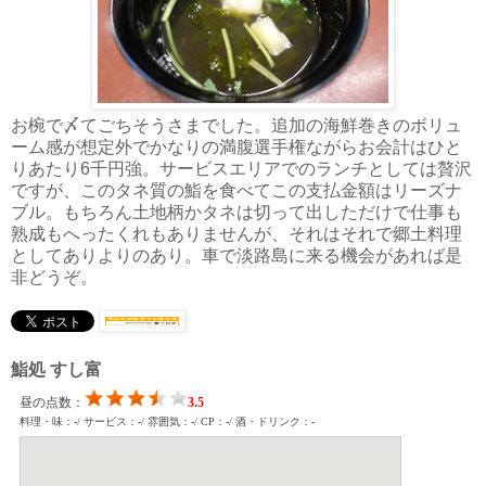
お椀で〆てごちそうさまでした。追加の海鮮巻きのボリュ
ーム感が想定外でかなりの満腹選手権ながらお会計はひと
りあたり6千円強。サービスエリアでのランチとしては贅沢
ですが、このタネ質の鮨を食べてこの支払金額はリーズナ
ブル。もちろん土地柄かタネは切って出しただけで仕事も
熟成もへったくれもありませんが、それはそれで郷土料理
としてありよりのあり。車で淡路島に来る機会があれば是
非どうぞ。
鮨処 すし富