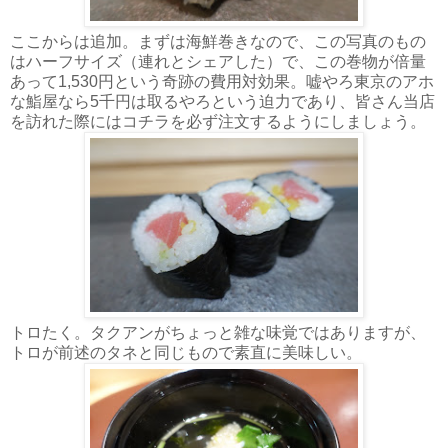
ここからは追加。まずは海鮮巻きなので、この写真のもの
はハーフサイズ（連れとシェアした）で、この巻物が倍量
あって1,530円という奇跡の費用対効果。嘘やろ東京のアホ
な鮨屋なら5千円は取るやろという迫力であり、皆さん当店
を訪れた際にはコチラを必ず注文するようにしましょう。
トロたく。タクアンがちょっと雑な味覚ではありますが、
トロが前述のタネと同じもので素直に美味しい。