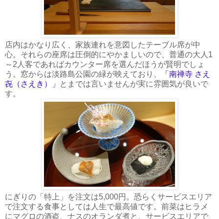
店内はかなり広く、家族連れを意図したテーブル席が中
心。それらの座席は圧倒的にやかましいので、普通の大人1
～2人客であればカウンター席を選んだほうが賢明でしょ
う。窓からは淡路島公園の緑が映えており、
「南禅寺 さえ
㐂（さえき）」
とまでは言いませんが実に雰囲気が良いで
す。
にぎりの「特上」を注文は5,000円。恐らくサービスエリア
で注文する食事としては人生で最高値です。前菜はヒラメ
にマグロの酒盗、ナスのオランダ煮と、サービスエリアで