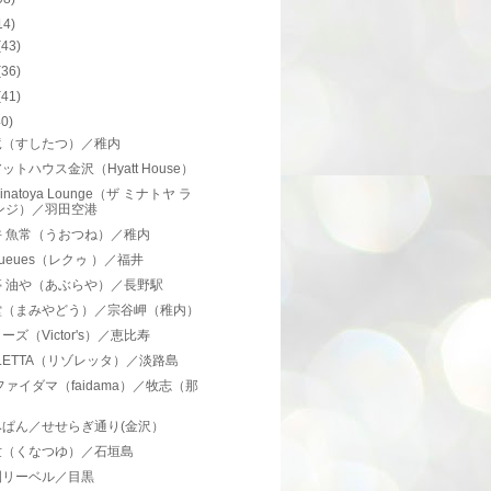
14)
(43)
(36)
(41)
40)
竜（すしたつ）／稚内
ットハウス金沢（Hyatt House）
Minatoya Lounge（ザ ミナトヤ ラ
ンジ）／羽田空港
丼 魚常（うおつね）／稚内
 Queues（レクゥ ）／福井
亭 油や（あぶらや）／長野駅
堂（まみやどう）／宗谷岬（稚内）
ーズ（Victor's）／恵比寿
SOLETTA（リゾレッタ）／淡路島
ファイダマ（faidama）／牧志（那
）
みぱん／せせらぎ通り(金沢）
世（くなつゆ）／石垣島
園リーベル／目黒