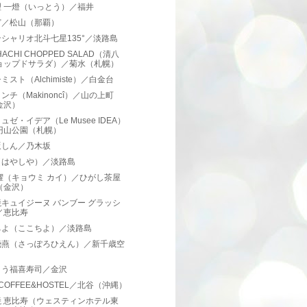
理 一燈（いっとう）／福井
ど／松山（那覇）
シャリオ北斗七星135°／淡路島
HACHI CHOPPED SALAD（清八
ョップドサラダ）／菊水（札幌）
ミスト（Alchimiste）／白金台
ンチ（Makinoncî）／山の上町
金沢）
ュゼ・イデア（Le Musee IDEA）
円山公園（札幌）
坂しん／乃木坂
（はやしや）／淡路島
櫂（キョウミ カイ）／ひがし茶屋
（金沢）
キュイジーヌ バンブー グラッシ
／恵比寿
ちよ（ここちよ）／淡路島
飛燕（さっぽろひえん）／新千歳空
とう福喜寿司／金沢
N COFFEE&HOSTEL／北谷（沖縄）
焼 恵比寿（ウェスティンホテル東