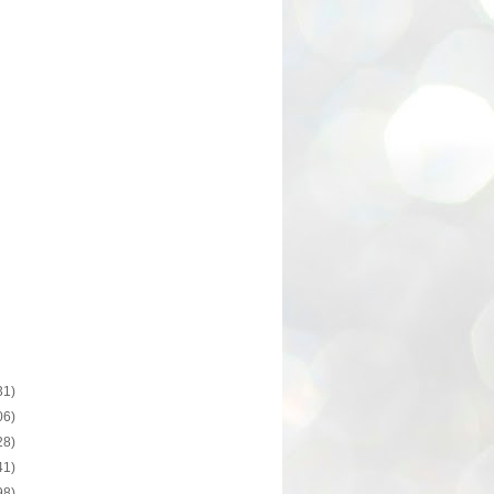
31)
06)
28)
41)
98)