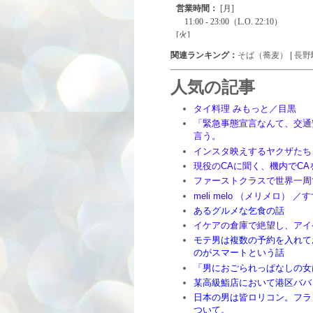
関連ランキング：
そば（蕎麦）
|
長野
人気の記事
タイ料理 みもっと／目黒
「緊急事態宣言なんて、交通
言う。
インスタ映えするヤクザたち
現役のCAに聞く、機内でC
ファーストクラスで世界一周
meli melo （メリメロ） 
あるグルメな乞食の話
イケアの倉庫で絶望し、アイ
モテ男は複数の予約を入れて
のがスマートという話
「男におごられっぱなしの女
某高級鮨店において港区ババ
日本の男は皆ロリコン。フラ
ついて。