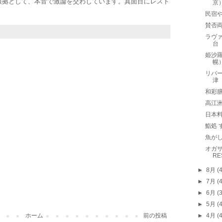
根拠として、本音で激論を交わしています。真面目にレスト
京
民宿
賛否
ラヴァ
台
姫沙
幌
リバ
津
和彩
高江
日本料
鮨処 
魚が
オガサ
RE
►
8月
(
►
7月
(
►
6月
(
►
5月
(
ホーム
前の投稿
►
4月
(