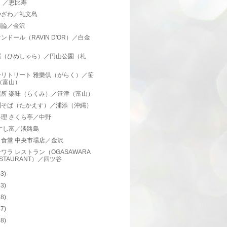
）／恵比寿
やざわ／礼文島
両論／金沢
ンドール（RAVIN D'OR）／白金
羅（ひめしゃら）／円山公園（札
）
ーリトリート 雅樂倶（がらく）／笹
（富山）
膳所 楽味（らくみ）／笹津（富山）
洲そば（たかえす）／浦添（沖縄）
理 さくら亭／中野
すし富／淡路島
し食堂 中央市場店／金沢
ワラ レストラン（OGASAWARA
STAURANT）／四ツ谷
43)
43)
38)
47)
48)