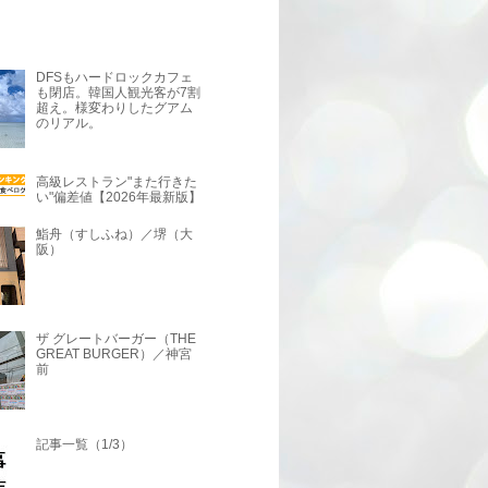
DFSもハードロックカフェ
も閉店。韓国人観光客が7割
超え。様変わりしたグアム
のリアル。
高級レストラン"また行きた
い"偏差値【2026年最新版】
鮨舟（すしふね）／堺（大
阪）
ザ グレートバーガー（THE
GREAT BURGER）／神宮
前
記事一覧（1/3）