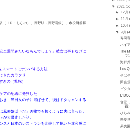
▼
2021
(5
►
12月
►
11月
駅（ＪＲ・しなの）
、
長野駅（長野電鉄）
、
市役所前駅
►
10月
▼
9月
(
寿司
ハイア
安全週間みたいなもんでしょ？」彼女は事もなげに
The 
ウ
海鮮
Aをスマートにナンパする方法
Les
できたカラクリ
そば
／すすきの（札幌）
間宮
ビクタ
ケアの配送に発狂した
L’I
おき、当日女の子に選ばせて、後はドタキャンする
食堂 
覇
は風俗嬢以下だ」刃物でも抜くように夫は言った。
ひら
ァが大暴走した話。
来夏
ンスと日本のレストランを比較して抱いた違和感に
果実