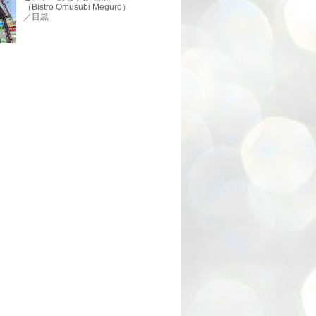
（Bistro Omusubi Meguro）
／目黒