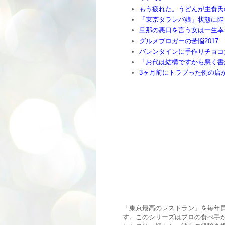
もう疲れた。うどんが主食氏
「東京タラレバ娘」状態に陥
旦那の悪口を言う女は一生幸
グルメブロガーの苦悩2017
バレンタインに手作りチョコ
「お代は結構ですから悪く書
3ヶ月前にトラブった例の店
「東京最高のレストラン」を毎年
す。このシリーズはプロの食べ手