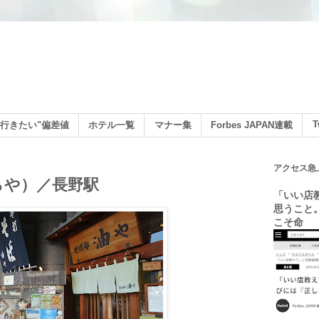
ン
T
行きたい"偏差値
ホテル一覧
マナー集
Forbes JAPAN連載
アクセス急
らや）／長野駅
「いい店
思うこと
こそ命