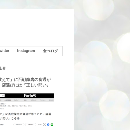
witter
Instagram
食べログ
上昇
教えて」に百戦錬磨の食通が
。店選びには『正しい問い』