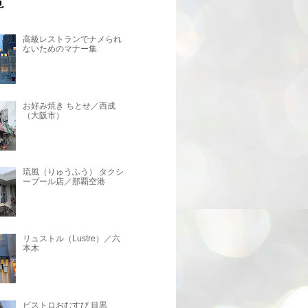
高級レストランでナメられ
ないためのマナー集
お好み焼き ちとせ／西成
（大阪市）
琉風（りゅうふう） タクシ
ープール店／那覇空港
リュストル（Lustre）／六
本木
ビストロおむすび 目黒