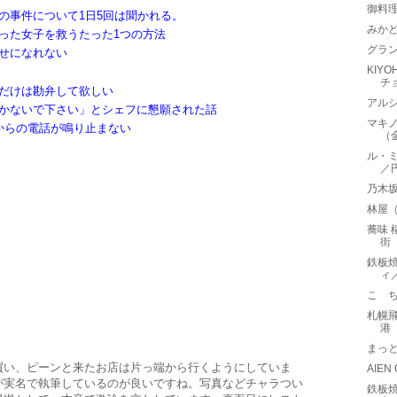
御料
の事件について1日5回は聞かれる。
みか
った女子を救うたった1つの方法
グラン
せになれない
KIYO
チ
だけは勘弁して欲しい
アルシ
かないで下さい」とシェフに懇願された話
マキノ
からの電話が鳴り止まない
（
ル・ミ
／
乃木
林屋
蕎味 
街
鉄板焼
ィ
こゝ
札幌
港
まっ
買い、ピーンと来たお店は片っ端から行くようにしていま
AIE
が実名で執筆しているのが良いですね。写真などチャラつい
鉄板