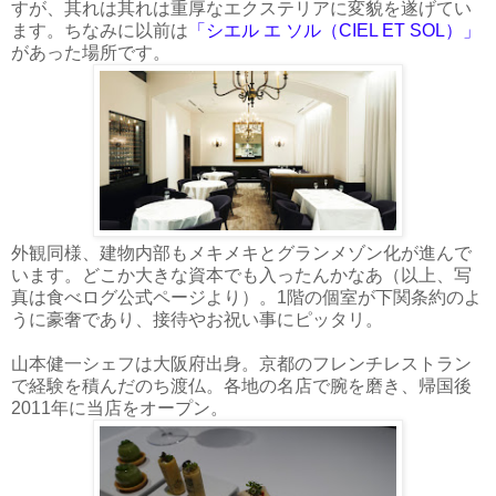
すが、其れは其れは重厚なエクステリアに変貌を遂げてい
ます。ちなみに以前は
「シエル エ ソル（CIEL ET SOL）」
があった場所です。
外観同様、建物内部もメキメキとグランメゾン化が進んで
います。どこか大きな資本でも入ったんかなあ（以上、写
真は食べログ公式ページより）。1階の個室が下関条約のよ
うに豪奢であり、接待やお祝い事にピッタリ。
山本健一シェフは大阪府出身。京都のフレンチレストラン
で経験を積んだのち渡仏。各地の名店で腕を磨き、帰国後
2011年に当店をオープン。