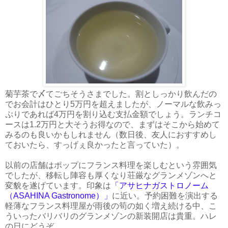
菊芋茶で〆てごちそうさまでした。割としっかり飲んだの
でお会計はひとり5万円を超えましたが、ノーマルな飲みっ
ぷりであれば4万円を割り込む支払金額でしょう。ランチコ
ースは1.2万円と大そうお得なので、まずはそこから始めて
みるのも良いかもしれません（数日後、友人におすすめし
ておいたら、すっげぇ良かったと言っていた）。
以前の店舗はポップにフランス料理を楽しむという雰囲気
でしたが、移転し陣容も厚くなり荘厳なグランメゾンへと
変貌を遂げています。印象は
「アサヒナガストロノーム
（ASAHINA Gastronome）」
に近い。予約困難を演出する
軽薄なフランス料理屋が雨後の筍の如く増え続ける中、こ
ういったバリバリのグランメゾンの新装開店は貴重。ハレ
の日にどうぞ。