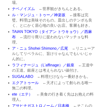
場。
ナベノイズム
←世界観がきちんとある。
ル・マンジュ・トゥー／神楽坂
←接客は完
璧。料理は美味そのもの。皿出しのテンポも良
く、とにかく居心地の良いお店。客層も好き。
TAIAN TOKYO（タイアン トウキョウ）／西麻
布
←流行り廃りに捉われないマッチョな料
理。
ア・ニュ Shohei Shimono／広尾
←リニューア
ルしてリベラルに、旨けりゃなんでもいいじゃ
ん的に。
ラフィナージュ（L'affinage）／銀座
←王道中
の王道。銀座とは考えられない値付け。
SUGALABO
←料理だけなら一番好きかも。
エクアトゥール
←天才によって創られる唯一
無二の料理。
ete（エテ）
←美食の行き着く先はお抱えの料
理人。
アサヒナガストロノーム／日本橋
←そこらの