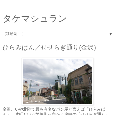
タケマシュラン
▼
ひらみぱん／せせらぎ通り(金沢）
金沢、いや北陸で最も有名なパン屋と言えば「ひらみぱ
ん」。片町という繁華街へ向かう途中の「せせらぎ通り」