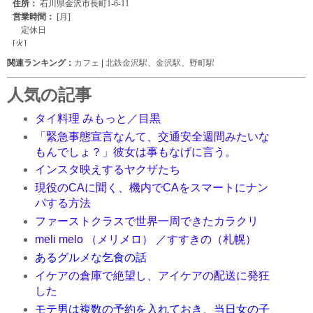
関連ランキング：
カフェ
|
北鉄金沢駅
、
金沢駅
、
野町駅
人気の記事
タイ料理 みもっと／目黒
「緊急事態宣言なんて、交通安全週間みたいな
もんでしょ？」彼女は事もなげに言う。
インスタ映えするヤクザたち
現役のCAに聞く、機内でCAをスマートにナン
パする方法
ファーストクラスで世界一周できたカラクリ
meli melo （メリメロ） ／すすきの（札幌）
あるグルメな乞食の話
イケアの倉庫で絶望し、アイケアの配送に発狂
した
モテ男は複数の予約を入れておき、当日女の子