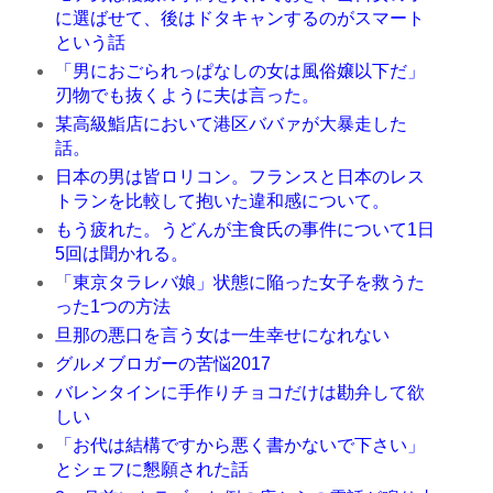
に選ばせて、後はドタキャンするのがスマート
という話
「男におごられっぱなしの女は風俗嬢以下だ」
刃物でも抜くように夫は言った。
某高級鮨店において港区ババァが大暴走した
話。
日本の男は皆ロリコン。フランスと日本のレス
トランを比較して抱いた違和感について。
もう疲れた。うどんが主食氏の事件について1日
5回は聞かれる。
「東京タラレバ娘」状態に陥った女子を救うた
った1つの方法
旦那の悪口を言う女は一生幸せになれない
グルメブロガーの苦悩2017
バレンタインに手作りチョコだけは勘弁して欲
しい
「お代は結構ですから悪く書かないで下さい」
とシェフに懇願された話