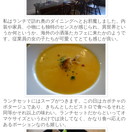
私はランチで訪れ奥のダイニングへとお邪魔しました。内
装や家具、小物にも独特のセンスが感じられ、異世界とい
うか何というか、海外の小洒落たカフェに来たかのようで
す。従業員の女の子たちが可愛くてとても感じが良い。
ランチセットにはスープがつきます。この日はカボチャの
ポタージュであり、きちんとしたビストロで食べるそれと
同等かそれ以上の味わい。ランチセットだからといってオ
マケサイズというわけでは決してなく、かなり食べ応えの
あるポーションなのも嬉しい。