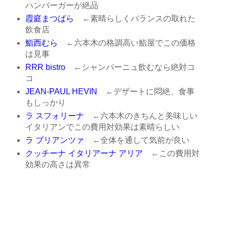
ハンバーガーが絶品
霞庭まつばら
←素晴らしくバランスの取れた
飲食店
鮨西むら
←六本木の格調高い鮨屋でこの価格
は見事
RRR bistro
←シャンパーニュ飲むなら絶対コ
コ
JEAN-PAUL HEVIN
←デザートに悶絶、食事
もしっかり
ラ スフォリーナ
←六本木のきちんと美味しい
イタリアンでこの費用対効果は素晴らしい
ラ ブリアンツァ
←全体を通して気前が良い
クッチーナ イタリアーナ アリア
←この費用対
効果の高さは異常