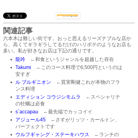
関連記事
六本木は難しい街です。おっと思えるリーズナブルな店か
ら、高くてギラギラしてるだけのハリボテのようなお店も
多い。私が好きなお店は下記の通りです。
龍吟
←和食というジャンルを超越した存在
Takumi
←このコース料理で6,500円というのは
安すぎ
ル ブルギニオン
←質実剛健これが本物のフラ
ンス料理
エディション コウジシモムラ
←スペシャリテ
の牡蠣は必食
s`accapau
←最先端でカッコイイ
アジュール45
←さすがリッツ・カールトン、
パーフェクトです
ウルフギャング・ステーキハウス
←ランチの