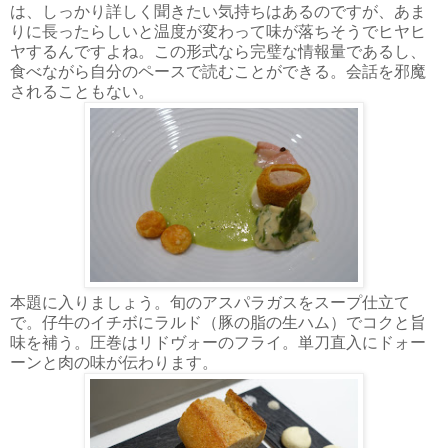
は、しっかり詳しく聞きたい気持ちはあるのですが、あま
りに長ったらしいと温度が変わって味が落ちそうでヒヤヒ
ヤするんですよね。この形式なら完璧な情報量であるし、
食べながら自分のペースで読むことができる。会話を邪魔
されることもない。
本題に入りましょう。旬のアスパラガスをスープ仕立て
で。仔牛のイチボにラルド（豚の脂の生ハム）でコクと旨
味を補う。圧巻はリドヴォーのフライ。単刀直入にドォー
ーンと肉の味が伝わります。