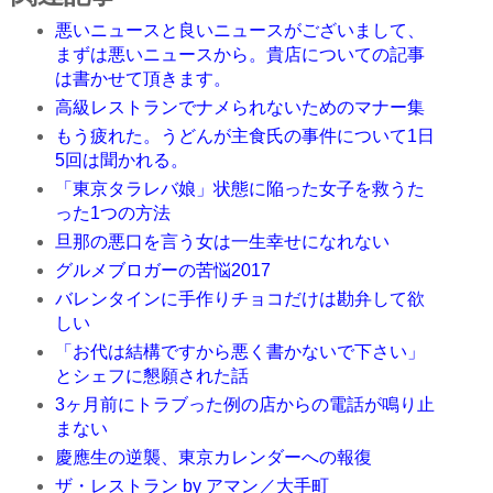
悪いニュースと良いニュースがございまして、
まずは悪いニュースから。貴店についての記事
は書かせて頂きます。
高級レストランでナメられないためのマナー集
もう疲れた。うどんが主食氏の事件について1日
5回は聞かれる。
「東京タラレバ娘」状態に陥った女子を救うた
った1つの方法
旦那の悪口を言う女は一生幸せになれない
グルメブロガーの苦悩2017
バレンタインに手作りチョコだけは勘弁して欲
しい
「お代は結構ですから悪く書かないで下さい」
とシェフに懇願された話
3ヶ月前にトラブった例の店からの電話が鳴り止
まない
慶應生の逆襲、東京カレンダーへの報復
ザ・レストラン by アマン／大手町