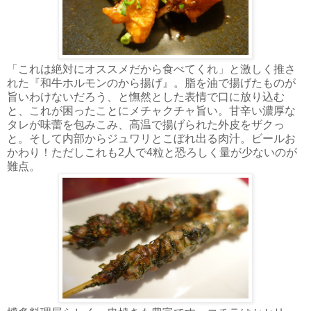
「これは絶対にオススメだから食べてくれ」と激しく推さ
れた『和牛ホルモンのから揚げ』。脂を油で揚げたものが
旨いわけないだろう、と憮然とした表情で口に放り込む
と、これが困ったことにメチャクチャ旨い。甘辛い濃厚な
タレが味蕾を包みこみ、高温で揚げられた外皮をザクっ
と。そして内部からジュワリとこぼれ出る肉汁。ビールお
かわり！ただしこれも2人で4粒と恐ろしく量が少ないのが
難点。