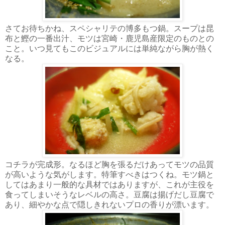
さてお待ちかね、スペシャリテの博多もつ鍋。スープは昆
布と鰹の一番出汁、モツは宮崎・鹿児島産限定のものとの
こと。いつ見てもこのビジュアルには単純ながら胸が熱く
なる。
コチラが完成形。なるほど胸を張るだけあってモツの品質
が高いような気がします。特筆すべきはつくね。モツ鍋と
してはあまり一般的な具材ではありますが、これが主役を
食ってしまいそうなレベルの高さ。豆腐は揚げだし豆腐で
あり、細やかな点で隠しきれないプロの香りが漂います。