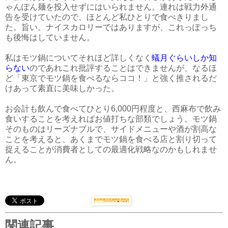
ゃんぽん麺を投入せずにはいられません。連れは戦力外通
告を受けていたので、ほとんど私ひとりで食べきりまし
た。旨い。ナイスカロリーではありますが、これっぽっち
も後悔はしていません。
私はモツ鍋についてそれほど詳しくなく
蟻月ぐらいしか知
らない
のであれこれ批評することはできませんが、なるほ
ど「東京でモツ鍋を食べるならココ！」と強く推されるだ
けあって素直に美味しかった。
お会計も飲んで食べてひとり6,000円程度と、西麻布で飲み
食いすることを考えればお値打ちな部類でしょう。モツ鍋
そのものはリーズナブルで、サイドメニューや酒が割高な
ことを考えると、あくまでモツ鍋を食べる店と割り切って
捉えることが消費者としての最適化戦略なのかもしれませ
ん。
関連記事