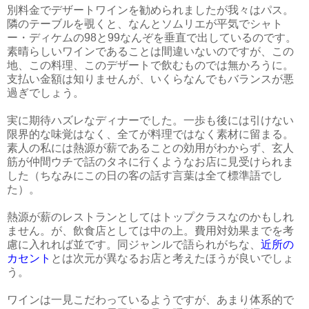
別料金でデザートワインを勧められましたが我々はパス。
隣のテーブルを覗くと、なんとソムリエが平気でシャト
ー・ディケムの98と99なんぞを垂直で出しているのです。
素晴らしいワインであることは間違いないのですが、この
地、この料理、このデザートで飲むものでは無かろうに。
支払い金額は知りませんが、いくらなんでもバランスが悪
過ぎでしょう。
実に期待ハズレなディナーでした。一歩も後には引けない
限界的な味覚はなく、全てが料理ではなく素材に留まる。
素人の私には熱源が薪であることの効用がわからず、玄人
筋が仲間ウチで話のタネに行くようなお店に見受けられま
した（ちなみにこの日の客の話す言葉は全て標準語でし
た）。
熱源が薪のレストランとしてはトップクラスなのかもしれ
ません。が、飲食店としては中の上。費用対効果までを考
慮に入れれば並です。同ジャンルで語られがちな、
近所の
カセント
とは次元が異なるお店と考えたほうが良いでしょ
う。
ワインは一見こだわっているようですが、あまり体系的で