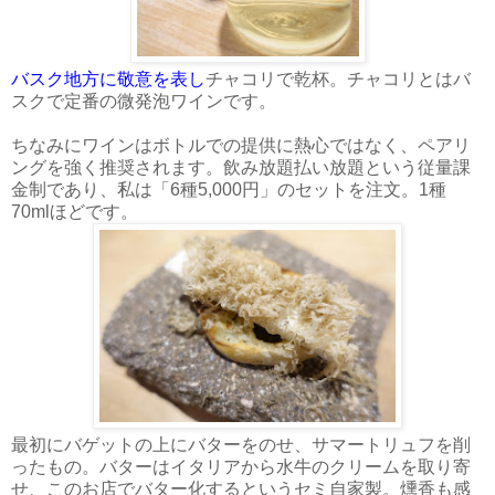
バスク地方に敬意を表し
チャコリで乾杯。チャコリとはバ
スクで定番の微発泡ワインです。
ちなみにワインはボトルでの提供に熱心ではなく、ペアリ
ングを強く推奨されます。飲み放題払い放題という従量課
金制であり、私は「6種5,000円」のセットを注文。1種
70mlほどです。
最初にバゲットの上にバターをのせ、サマートリュフを削
ったもの。バターはイタリアから水牛のクリームを取り寄
せ、このお店でバター化するというセミ自家製。燻香も感