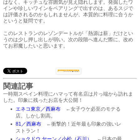
はなく、キッチュな雰囲気が見え隠れします。発掘したワ
インや珍しいワインをペアリングで出すのは、あるスジで
は評価されるのかもしれませんが、本質的に料理に合うか
というと疑問です。
このレストランのレゾンデートルが「熱源は薪」だけとい
うのは少し押し出しが弱い。次の段階へ進んだ際に、改め
てお邪魔したいと思います。
関連記事
一時期スペイン料理にハマって有名店は片っ端から訪れま
した。印象に残ったお店を大公開！
エネコ東京／西麻布
←女子ウケ必至のモテる
店。しかし割高。
81／西麻布
←衝撃的！近年最も印象の強いレ
ストラン！
ショクドウ ヤーン／小松（石川）
←日本の最