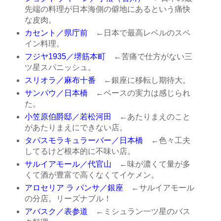
先端の料理が日本海側の僻地にあるという痛快
な皮肉。
カセント／県庁前
←日本で最高レベルのスペ
イン料理。
フジヤ1935／堺筋本町
←苦痛で仕方がない三
ツ星スパニッシュ。
スリオラ／麻布十番
←銀座に移転し期待大。
サンパウ／日本橋
←ベースの実力は感じられ
た。
小笠原伯爵邸／若松河田
←あたりまえのこと
があたりまえにできない店。
タパスモラキュラーバー／日本橋
←色々工夫
してるけど根本的に不味い店。
サルイアモール／代官山
←味が濃くて量が多
くて酒が豊富で高くなくてイケメン。
アロセリア ラ パンサ／銀座
←サルイアモール
の分店。リーズナブル！
アバスク／表参道
←ミシュラン一ツ星のバス