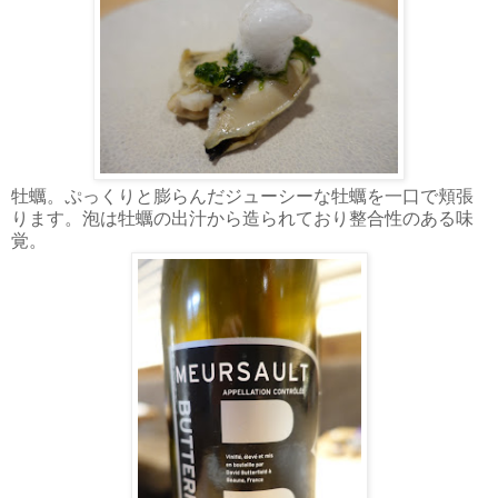
牡蠣。ぷっくりと膨らんだジューシーな牡蠣を一口で頬張
ります。泡は牡蠣の出汁から造られており整合性のある味
覚。