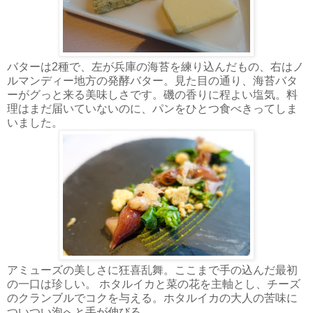
バターは2種で、左が兵庫の海苔を練り込んだもの、右はノ
ルマンディー地方の発酵バター。見た目の通り、海苔バタ
ーがグっと来る美味しさです。磯の香りに程よい塩気。料
理はまだ届いていないのに、パンをひとつ食べきってしま
いました。
アミューズの美しさに狂喜乱舞。ここまで手の込んだ最初
の一口は珍しい。 ホタルイカと菜の花を主軸とし、チーズ
のクランブルでコクを与える。ホタルイカの大人の苦味に
ついつい泡へと手が伸びる。