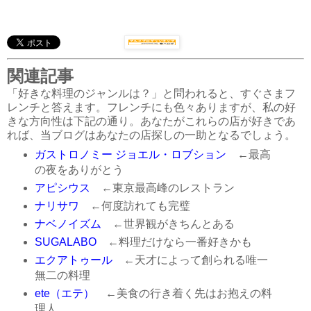
関連記事
「好きな料理のジャンルは？」と問われると、すぐさまフ
レンチと答えます。フレンチにも色々ありますが、私の好
きな方向性は下記の通り。あなたがこれらの店が好きであ
れば、当ブログはあなたの店探しの一助となるでしょう。
ガストロノミー ジョエル・ロブション
←最高
の夜をありがとう
アピシウス
←東京最高峰のレストラン
ナリサワ
←何度訪れても完璧
ナベノイズム
←世界観がきちんとある
SUGALABO
←料理だけなら一番好きかも
エクアトゥール
←天才によって創られる唯一
無二の料理
ete（エテ）
←美食の行き着く先はお抱えの料
理人