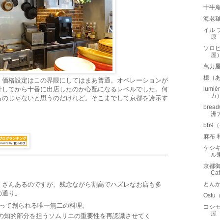
十牛
海老
イル 
原
ソロ
屋
萬力
檍（
。価格設定はこの界隈にしてはまあ普通。オペレーションが
計してから十番に出店したのか心配になるレベルでした。何
lumi
カ
ものじゃないと思うのだけれど。そこまでして京都を誇示す
。
bre
洲
bb9
麻布
ケシキ
ル
京都御
Ca
くさんあるのですが、残念ながら割高でハズレなお店も多
とん
の通り。
Ost
って創られる唯一無二の料理。
コシモ
屋
知的部分を担うソムリエの重要性を再認識させてく