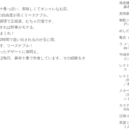
海老麺
麻
番っぽい、美味しくてオシャレなお店。
炭焼
自由度が高くリーズナブル。
御影ジ
調理で正統派。むちゃ穴場です。
戸
すれば幹事がモテる。
めし
まくれ！
亀吉
2時間で追い出されるのが玉に瑕。
ラ メ
才、リーズナブル！
de
ったデザートに身悶え。
THI
毎日、麻布十番で外食しています。その経験をオ
ス
レス
ス（
レス
（R
／
スタ
（S
ン
オステ
RA
日帰
草梁
ミ