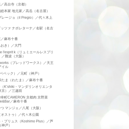
庵／高台寺（京都）
麺総本家 地元家／高岳（名古屋）
プレージョ（il Pregio）／代々木上
ピッツァ ナポレターナ／名駅（名古
）
屋／麻布十番
あおき）／大門
ère l'esprit k（リュミエールレスプリ
）／難波（大阪）
adworks（ブレッドワークス）／天王
アイル
（ベベック）／元町（神戸）
 和たま（わたま）／麻布十番
（K’shiki・マンダリンオリエンタ
東京）／三越前
幸町CAMERON 京都肉 京野菜
fe&Bar／麻布十番
かつ マンジェ／八尾（大阪）
u（オストゥ）／代々木公園
・プリュス（Koshimo Plus）／芦
（神戸）