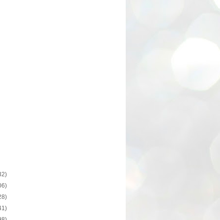
32)
06)
28)
41)
98)