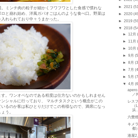
►
2021
(5
題。ミンチ肉の粒子が細かくフワフワとした食感で慣れな
ボロと崩れ始め、洋風ガパオごはんのような食べ口。野菜は
►
2020
(4
を入れられており中々うまかった。
►
2019
(5
▼
2018
(5
►
12月
►
11月
►
10月
►
9月
(
►
8月
(
►
7月
(
►
5月
(
▼
4月
(
aper
／
ます。ワンオペなのである程度は仕方ないのかもしれません
ケンシャルに行っており、 マルチタスクという概念がこの
レスプ
（L
ているのか客は私ひとりだけでこの有様なので、満席になっ
浜..
しょう。
六覺
キメラ
都
港屋2