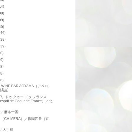
14)
98)
99)
40)
(46)
(38)
(39)
50)
39)
48)
78)
68)
o. WINE BAR AOYAMA（アペロ）
外苑前
リ ドゥ クゥー ドゥ フランス
esprit de Coeur de France）／北
.
燈／麻布十番
（CHIMERA）／祇園四条（京
）
／大手町