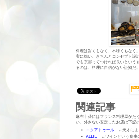
料理は旨くもなく、不味くもなく
実に脆い。きちんとコンセプト設
でも京都ってつければ良いという
るのは、料理に自信がない証拠だ
関連記事
麻布十番にはフランス料理屋がた
い。外さない安定したお店は下記
エクアトゥール
←天才によ
ALLIE
←ワインという食事の