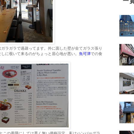
はガラガラで過疎ってます。外に面した壁が全てガラス張り
なしに覗いて来るのがちょっと居心地が悪い。
魚可津
での食
円強とこの界隈にしては悪く無い価格設定。私はハンバーグラ