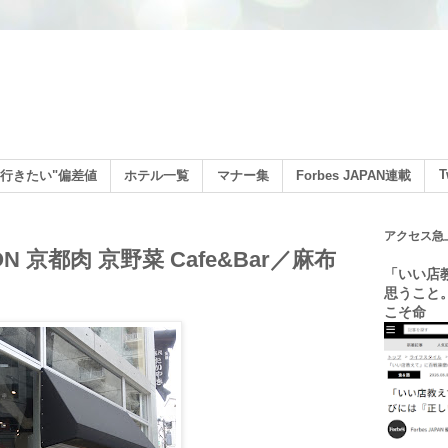
ン
T
行きたい"偏差値
ホテル一覧
マナー集
Forbes JAPAN連載
アクセス急
 京都肉 京野菜 Cafe&Bar／麻布
「いい店
思うこと
こそ命