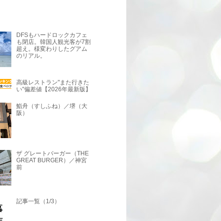
DFSもハードロックカフェ
も閉店。韓国人観光客が7割
超え。様変わりしたグアム
のリアル。
高級レストラン"また行きた
い"偏差値【2026年最新版】
鮨舟（すしふね）／堺（大
阪）
ザ グレートバーガー（THE
GREAT BURGER）／神宮
前
記事一覧（1/3）