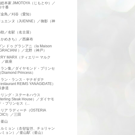
総本家 JIMOTOYA（じもとや）／
布十番
家金鳥／刈谷（愛知）
ュエンヌ（JUENNE）／御影（神
）
の助／名駅（名古屋）
（かめきち）／西麻布
ゾン ドゥ グラシアニ（la Maison
 GRACIANI ）／北野（神戸）
ERRY MARX（ティエリー マルク
）／銀座
トラン集／ダイヤモンド・プリンセ
Diamond Princess）
トラン・ランス・ヤナギダテ
estaurant REIMS YANAGIDATE）
表参道
ーリング・ステーキハウス
terling Steak House）／ダイヤモ
ド・プリンセス（...
リア ラディーチ（OSTERIA
DICI）／三田
り釜山
ミルミョン（초량밀면、チョリャン
ルミョン）／釜山駅（釜山）