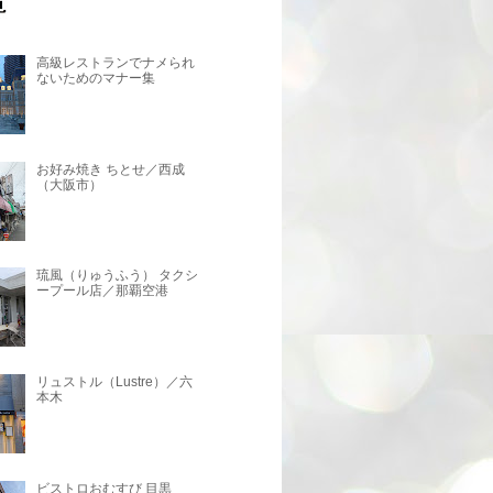
高級レストランでナメられ
ないためのマナー集
お好み焼き ちとせ／西成
（大阪市）
琉風（りゅうふう） タクシ
ープール店／那覇空港
リュストル（Lustre）／六
本木
ビストロおむすび 目黒