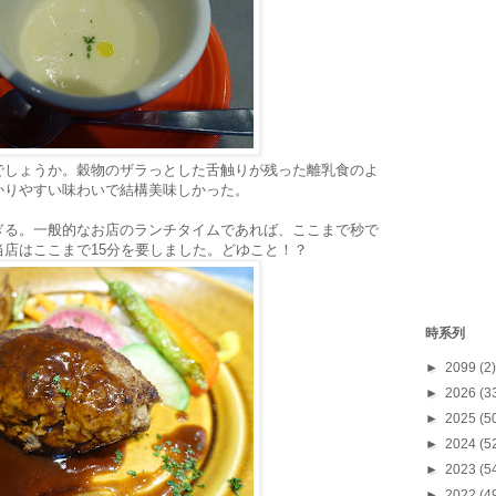
でしょうか。穀物のザラっとした舌触りが残った離乳食のよ
かりやすい味わいで結構美味しかった。
ぎる。一般的なお店のランチタイムであれば、ここまで秒で
店はここまで15分を要しました。どゆこと！？
時系列
►
2099
(2)
►
2026
(3
►
2025
(5
►
2024
(5
►
2023
(5
►
2022
(4