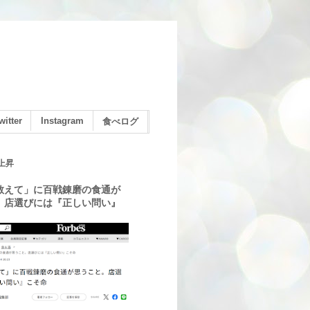
witter
Instagram
食べログ
上昇
教えて」に百戦錬磨の食通が
。店選びには『正しい問い』