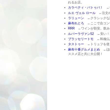
れるお店。
カラペティ・バトゥバ！
←十
ルエ ヴェル ロール
←注文の
ラリューン
←クラシックな
麻布れとろ
←ここで合コン
RRR
←ワインが割安。飲み
ルバーラヴァン52
←安い！
ブラッセリートモ
←和魂仏
タストゥー
←トリュフを使
麻布十番グルメまとめ
←ほぼ
ススメ店と共に大公開！