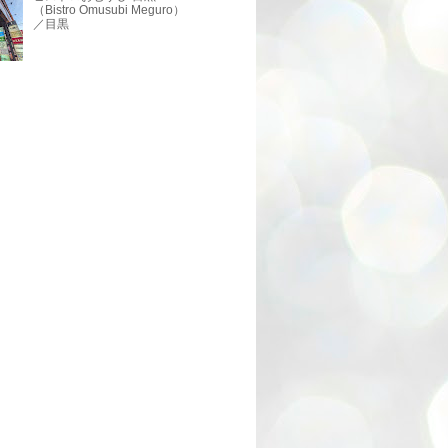
（Bistro Omusubi Meguro）
／目黒