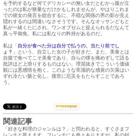
を予約するなど何てデリカシーの無い女だとむかっ腹が立
ったのは私が狭量なだけかもしれませんが、やはりこれま
での彼女の発言を総合するに、不穏な関係の男の影が見え
隠れするのは間違いなさそうです。そんなオッサンどもと
私が一緒くたにされ、ワンオブゼムと捉えられるだなんて
真っ平御免。私には私なりの矜持があるのだ。
私は「
自分が食べた分は自分で払うの、当たり前でし
ょ？
」という、自立した女の子が好きだ。また、美食とは
自腹で食べてこそ美食であり、自らの懐を痛めずして語る
批評ほど上滑りするものはない。理屈抜きでこういう価値
観には悪感情を抱く。このような常識的な感覚の欠落はい
ずれ冷たい骸と化し、後世に厄災をもたらすことであろ
う。
関連記事
「好きな料理のジャンルは？」と問われると、すぐさまフ
レンチと答えます。フレンチにも色々ありますが、私の好