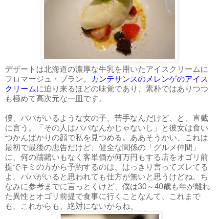
デザートは北海道の濃厚な牛乳を用いたアイスクリームに
フロマージュ・ブラン。
カンテサンスのメレンゲのアイス
クリーム
に迫り来るほどの味覚であり、素朴ではありつつ
も極めて高次元な一皿です。
僕、パパがいるような女の子、苦手なんだけど、と、直截
に言う。「その人はパパなんかじゃないし」と彼女は食い
つかんばかりの顔で私を見つめる。ああそうかい、これは
最初で最後の忠告だけど、健全な関係の「グルメ仲間」
に、何の躊躇いもなく客単価が何万円もする店をオゴリ前
提でキミの方から予約するのは、はっきり言ってズレてる
よ。パパがいると思われても仕方が無いと思うけどね。ち
なみに参考までに言っとくけど、僕は30～40歳も年が離れ
た異性とオゴリ前提で食事に行くことなんて、これまで
も、これからも、絶対にないからね。