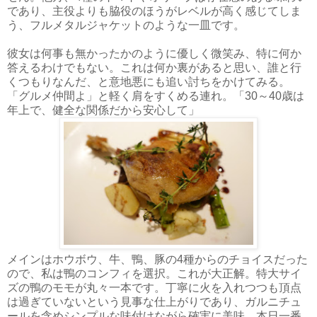
であり、主役よりも脇役のほうがレベルが高く感じてしま
う、フルメタルジャケットのような一皿です。
彼女は何事も無かったかのように優しく微笑み、特に何か
答えるわけでもない。これは何か裏があると思い、誰と行
くつもりなんだ、と意地悪にも追い討ちをかけてみる。
「グルメ仲間よ」と軽く肩をすくめる連れ。「30～40歳は
年上で、健全な関係だから安心して」
メインはホウボウ、牛、鴨、豚の4種からのチョイスだった
ので、私は鴨のコンフィを選択。これが大正解。特大サイ
ズの鴨のモモが丸々一本です。丁寧に火を入れつつも頂点
は過ぎていないという見事な仕上がりであり、ガルニチュ
ールを含めシンプルな味付けながら確実に美味。本日一番