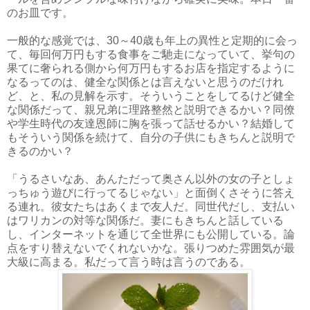
のお皿です。
一般的な感覚では、30～40歳も年上の異性と定期的に会っ
て、毎回何万円もする食事をご馳走になっていて、挙句の
果てに奢られる側から何万円もするお店を指定するように
なるってのは、健全な関係とは言えないと思うのだけれ
ど、と、私の見解を示す。そういうことをしてるけど健全
な関係だって、親兄弟に理路整然と説明できるかい？同僚
や学生時代の友達恩師に胸を張って話せるかい？結婚して
もそういう関係を続けて、自分の子供にもきちんと説明で
きるのかい？
「うるさいなあ、あんただって奥さん以外の女の子としょ
っちゅう遊びに行ってるじゃない」と面倒くさそうに答え
る連れ。彼女たちはあくまで友人だ。同世代だし、支払い
はワリカンの対等な関係だ。妻にもきちんと話している
し、インターネットを通じて全世界にも公開している。論
点をすり替えないでくれないかな。張りつめた雰囲気が最
大級に高まる。私だって言う時は言うのである。