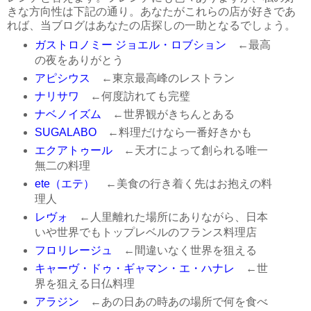
きな方向性は下記の通り。あなたがこれらの店が好きであ
れば、当ブログはあなたの店探しの一助となるでしょう。
ガストロノミー ジョエル・ロブション
←最高
の夜をありがとう
アピシウス
←東京最高峰のレストラン
ナリサワ
←何度訪れても完璧
ナベノイズム
←世界観がきちんとある
SUGALABO
←料理だけなら一番好きかも
エクアトゥール
←天才によって創られる唯一
無二の料理
ete（エテ）
←美食の行き着く先はお抱えの料
理人
レヴォ
←人里離れた場所にありながら、日本
いや世界でもトップレベルのフランス料理店
フロリレージュ
←間違いなく世界を狙える
キャーヴ・ドゥ・ギャマン・エ・ハナレ
←世
界を狙える日仏料理
アラジン
←あの日あの時あの場所で何を食べ