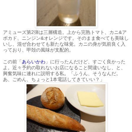
アミューズ第2弾は三層構造。上から完熟トマト、カニ&ア
ボカド、ニンジン&オレンジです。そのまま食べても美味し
いし、混ぜ合わせても新たな味覚。カニの身が気前良く入
っており、甲殻の風味が支配的。
この前「
あらいかわ
」に行ったんだけど、すごく良かった
よ。近々予約の取れないお店になること間違いなし、と、
興奮気味に連れに説明する私。「ふうん、そうなんだ。
あ、ごめん、ちょっと1本電話してきていい？」