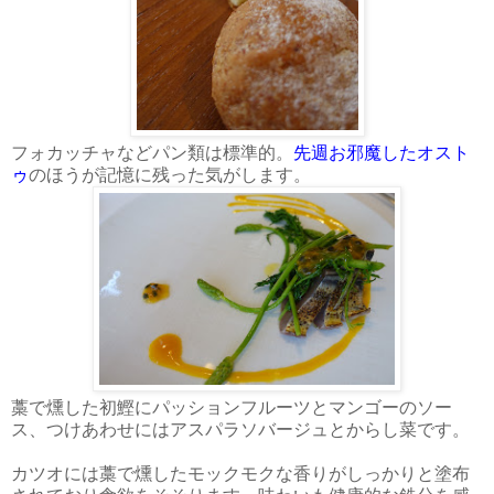
フォカッチャなどパン類は標準的。
先週お邪魔したオスト
ゥ
のほうが記憶に残った気がします。
藁で燻した初鰹にパッションフルーツとマンゴーのソー
ス、つけあわせにはアスパラソバージュとからし菜です。
カツオには藁で燻したモックモクな香りがしっかりと塗布