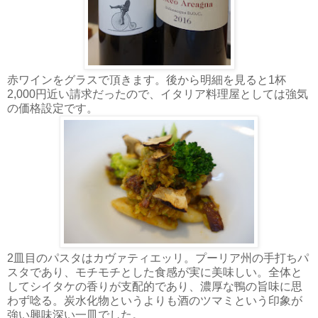
赤ワインをグラスで頂きます。後から明細を見ると1杯
2,000円近い請求だったので、イタリア料理屋としては強気
の価格設定です。
2皿目のパスタはカヴァティエッリ。プーリア州の手打ちパ
スタであり、モチモチとした食感が実に美味しい。全体と
してシイタケの香りが支配的であり、濃厚な鴨の旨味に思
わず唸る。炭水化物というよりも酒のツマミという印象が
強い興味深い一皿でした。