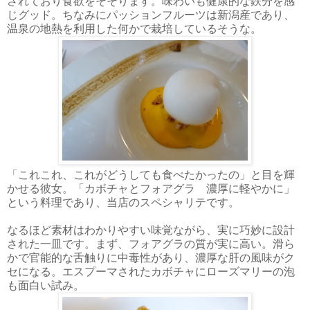
されており食欲をそそります。味わいも健康的な鉄分を感
じグッド。ちなみにパッションフルーツは新潟産であり、
温泉の地熱を利用した何かで栽培しているそうな。
「これこれ、これがどうしても食べたかったの」と目を輝
かせる彼女。「カボチャとフォアグラ 濃厚に軽やかに」
という料理であり、当店のスペシャリテです。
なるほど素材はわかりやすい味覚ながら、実に巧妙に設計
された一皿です。まず、フォアグラの質が実に高い。滑ら
かで官能的な舌触りに中毒性があり、濃厚な肝の風味がク
セになる。エスプーマされたカボチャにローズマリーの泡
も面白い試み。