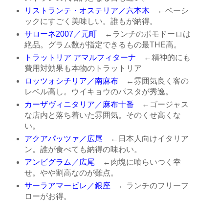
リストランテ・オステリア／六本木
←ベーシ
ックにすごく美味しい。誰もが納得。
サローネ2007／元町
←ランチのポモドーロは
絶品。グラム数が指定できるもの最THE高。
トラットリア アマルフィターナ
←精神的にも
費用対効果も本物のトラットリア
ロッツォシチリア／南麻布
←雰囲気良く客の
レベル高し。ウイキョウのパスタが秀逸。
カーザヴィニタリア／麻布十番
←ゴージャス
な店内と落ち着いた雰囲気。そのくせ高くな
い。
アクアパッツァ／広尾
←日本人向けイタリア
ン。誰が食べても納得の味わい。
アンビグラム／広尾
←肉塊に喰らいつく幸
せ。やや割高なのが難点。
サーラアマービレ／銀座
←ランチのフリーフ
ローがお得。