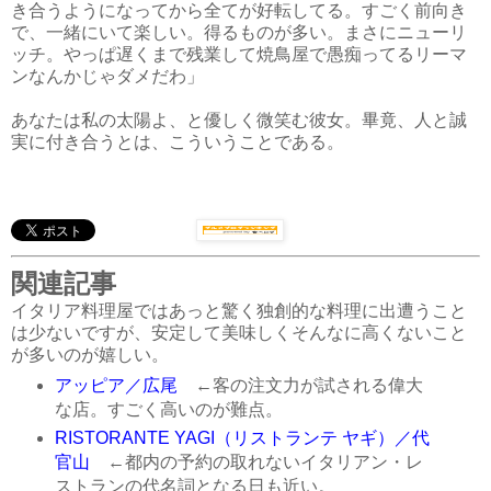
き合うようになってから全てが好転してる。すごく前向き
で、一緒にいて楽しい。得るものが多い。まさにニューリ
ッチ。やっぱ遅くまで残業して焼鳥屋で愚痴ってるリーマ
ンなんかじゃダメだわ」
あなたは私の太陽よ、と優しく微笑む彼女。畢竟、人と誠
実に付き合うとは、こういうことである。
関連記事
イタリア料理屋ではあっと驚く独創的な料理に出遭うこと
は少ないですが、安定して美味しくそんなに高くないこと
が多いのが嬉しい。
アッピア／広尾
←客の注文力が試される偉大
な店。すごく高いのが難点。
RISTORANTE YAGI（リストランテ ヤギ）／代
官山
←都内の予約の取れないイタリアン・レ
ストランの代名詞となる日も近い。