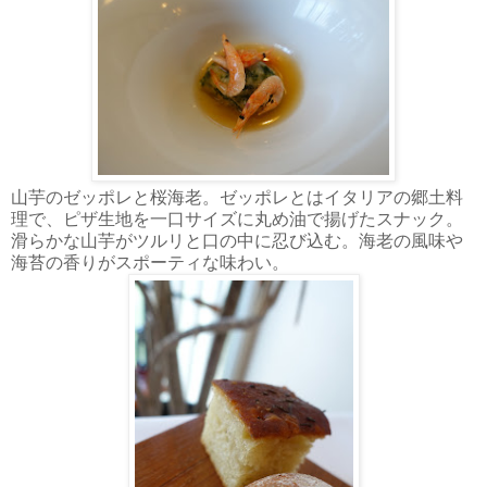
山芋のゼッポレと桜海老。ゼッポレとはイタリアの郷土料
理で、ピザ生地を一口サイズに丸め油で揚げたスナック。
滑らかな山芋がツルリと口の中に忍び込む。海老の風味や
海苔の香りがスポーティな味わい。