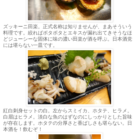
ズッキーニ田楽。正式名称は知りませんが、まあそういう
料理です。絞ればボタボタとエキスが漏れ出てきそうなほ
どジューシーな固体に味の濃い田楽が酒を呼ぶ。日本酒党
には堪らない一皿です。
紅白刺身セットの白。左からスミイカ、ホタテ、ヒラメ。
白眉はヒラメ。淡白な魚のはずなのにしっかりとした旨味
が存在します。ホタテの分厚さと香ばしさも堪らない。日
本酒を！飲むぞ！