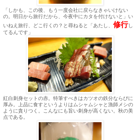
「しかも、この後、もう一度会社に戻らなきゃいけない
の。明日から旅行だから、今夜中にカタを付けないと」い
修行
いねえ旅行、どこ行くの？と尋ねると「あたし、
し
てるんです」
紅白刺身セットの赤。特筆すべきはカツオの鉄分ならびに
厚み。上品に食すというよりはムシャムシャと漁師メシの
ように貪りつく。こんなにも旨い刺身が高くない。秋の美
点である。