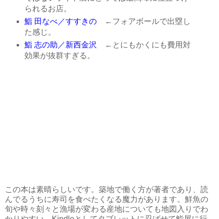
られるお店。
鮨 田なべ／すすきの
←フォアボールで出塁し
た感じ。
鮨 志の助／新西金沢
←とにもかくにも費用対
効果が抜群すぎる。
この本は素晴らしいです。築地で働く方が著者であり、読
んでるうちに寿司を食べたくなる魔力があります。鮮魚の
旬や時々刻々と漁場が変わる産地についても地図入りでわ
かりやすい。Kindleとしてタブレットに忍ばせて鮨屋に行