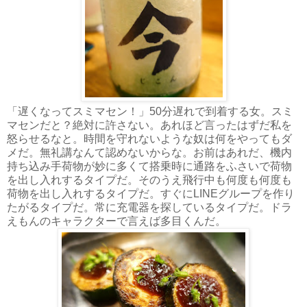
「遅くなってスミマセン！」50分遅れで到着する女。スミ
マセンだと？絶対に許さない。あれほど言ったはずだ私を
怒らせるなと。時間を守れないような奴は何をやってもダ
メだ。無礼講なんて認めないからな。お前はあれだ、機内
持ち込み手荷物が妙に多くて搭乗時に通路をふさいで荷物
を出し入れするタイプだ。そのうえ飛行中も何度も何度も
荷物を出し入れするタイプだ。すぐにLINEグループを作り
たがるタイプだ。常に充電器を探しているタイプだ。ドラ
えもんのキャラクターで言えば多目くんだ。