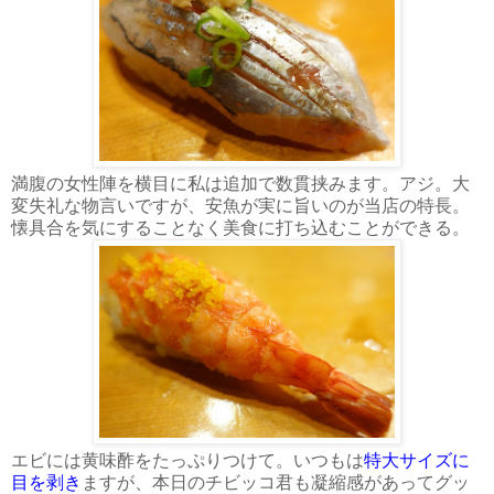
満腹の女性陣を横目に私は追加で数貫挟みます。アジ。大
変失礼な物言いですが、安魚が実に旨いのが当店の特長。
懐具合を気にすることなく美食に打ち込むことができる。
エビには黄味酢をたっぷりつけて。いつもは
特大サイズに
目を剥き
ますが、本日のチビッコ君も凝縮感があってグッ