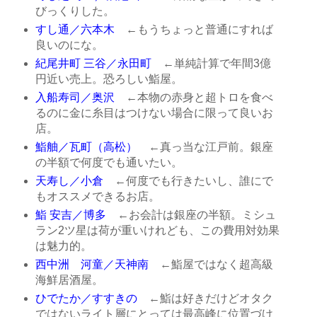
びっくりした。
すし通／六本木
←もうちょっと普通にすれば
良いのにな。
紀尾井町 三谷／永田町
←単純計算で年間3億
円近い売上。恐ろしい鮨屋。
入船寿司／奥沢
←本物の赤身と超トロを食べ
るのに金に糸目はつけない場合に限って良いお
店。
鮨舳／瓦町（高松）
←真っ当な江戸前。銀座
の半額で何度でも通いたい。
天寿し／小倉
←何度でも行きたいし、誰にで
もオススメできるお店。
鮨 安吉／博多
←お会計は銀座の半額。ミシュ
ラン2ツ星は荷が重いけれども、この費用対効果
は魅力的。
西中洲 河童／天神南
←鮨屋ではなく超高級
海鮮居酒屋。
ひでたか／すすきの
←鮨は好きだけどオタク
ではないライト層にとっては最高峰に位置づけ