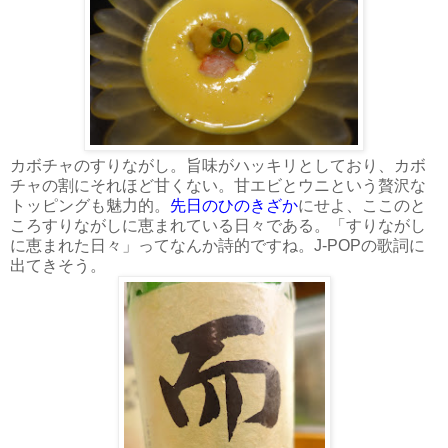
カボチャのすりながし。旨味がハッキリとしており、カボ
チャの割にそれほど甘くない。甘エビとウニという贅沢な
トッピングも魅力的。
先日のひのきざか
にせよ、ここのと
ころすりながしに恵まれている日々である。「すりながし
に恵まれた日々」ってなんか詩的ですね。J-POPの歌詞に
出てきそう。