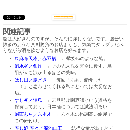
関連記事
鮨は大好きなのですが、そんなに詳しくないです。居合い
抜きのような真剣勝負のお店よりも、気楽でダラダラだべ
りながら酒を飲むようなお店を好みます。
東麻布天本／赤羽橋
←欅坂46のような鮨。
鮨水谷／銀座
←その先入観を完全に覆す、鳥
肌が立ち涙が出るほどの美味。
はし田／勝どき
←毎回「ああ、鮨食った
ー！」と思わせてくれる私にとっては大切なお
店。
すし初／湯島
←若旦那は唎酒師という資格を
保有しており、日本酒については滅法明るい。
鮨西むら／六本木
←六本木の格調高い鮨屋で
この値付け。
寿し処 寿々／溜池山王
←結構な量が出てきて