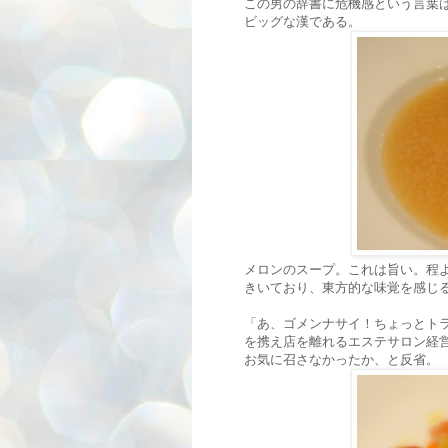
この男の辞書に危機感という言葉
ビッグな漢である。
メロンのスープ。これは旨い。程
きいており、東方的な味覚を感じ
「あ、ゴメンナサイ！ちょっとト
を携え店を離れるエステサロン経
お気に召さなかったか、と反省。