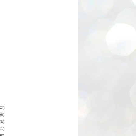
32)
06)
28)
41)
98)