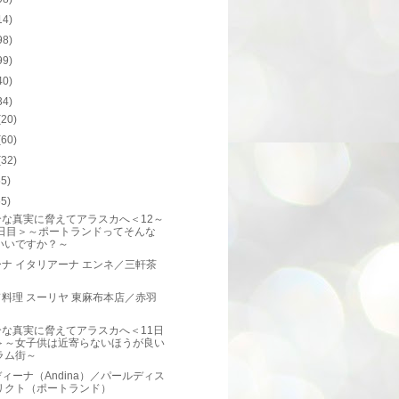
14)
98)
99)
40)
34)
(20)
(60)
(32)
55)
65)
合な真実に脅えてアラスカへ＜12～
3日目＞～ポートランドってそんな
いいですか？～
ナ イタリアーナ エンネ／三軒茶
料理 スーリヤ 東麻布本店／赤羽
合な真実に脅えてアラスカへ＜11日
＞～女子供は近寄らないほうが良い
ラム街～
ィーナ（Andina）／パールディス
リクト（ポートランド）