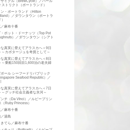
サイクル（BrewCycle）／パール
ィストリクト（ポートランド）
ン・ポートランド（Hilton
ortland）／ダウンタウン（ポートラ
ド）
苑／麻布十番
・ポット・ドーナッツ（Top Pot
oughnuts）／ダウンタウン（シアト
）
合な真実に脅えてアラスカへ＜9日
＞～カボタージュを奇貨として～
合な真実に脅えてアラスカへ＜8日
＞～乗船150回目1,600泊の老夫婦
ガポール シーフードリパブリック
ingapore Seafood Republic）／
川
合な真実に脅えてアラスカへ＜7日
＞～グッチ社会主義者な氷河～
ンチ（Da VInci）／ルビープリン
（Ruby Princess）
流／麻布十番
初／湯島
 きてら／麻布十番
ィチェリ（Botticelli）／ルビープ