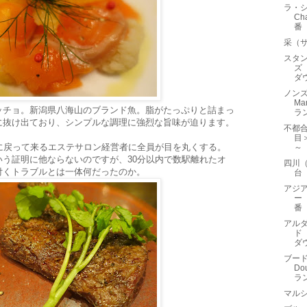
ラ・
Ch
番
采（
スタ
ズ（
ダウ
ノンズ
M
ッチョ。新潟県八海山のブランド魚。脂がたっぷりと詰まっ
ラ
に抜け出ており、シンプルな調理に強烈な旨味が迫ります。
不都
目
に戻って来るエステサロン経営者に全員が目を丸くする。
～
う証明に他ならないのですが、30分以内で数駅離れたオ
四川
付くトラブルとは一体何だったのか。
台
アジア
ー（
番
アル
ド（
ダウ
ブード
D
ラ
マル