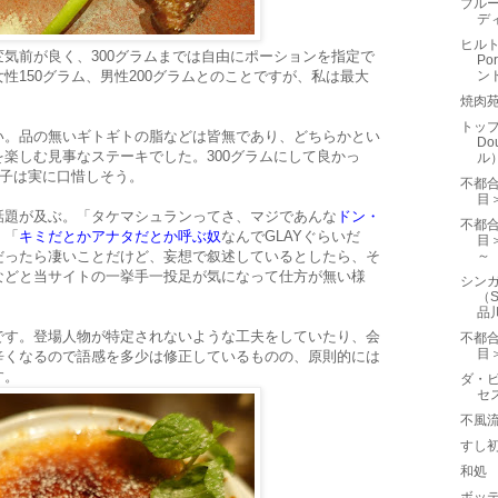
ブルー
デ
ヒルト
気前が良く、300グラムまでは自由にポーションを指定で
P
性150グラム、男性200グラムとのことですが、私は最大
ン
焼肉
トップ
い。品の無いギトギトの脂などは皆無であり、どちらかとい
D
楽しむ見事なステーキでした。300グラムにして良かっ
ル
男子は実に口惜しそう。
不都
目
話題が及ぶ。「タケマシュランってさ、マジであんな
ドン・
不都
」「
キミだとかアナタだとか呼ぶ奴
なんでGLAYぐらいだ
目
だったら凄いことだけど、妄想で叙述しているとしたら、そ
～
などと当サイトの一挙手一投足が気になって仕方が無い様
シン
（S
品
です。登場人物が特定されないような工夫をしていたり、会
不都
目
辛くなるので語感を多少は修正しているものの、原則的には
す。
ダ・ビ
セス
不風
すし
和処
ボッテ