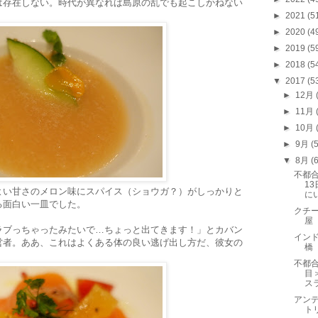
は存在しない。時代が異なれば島原の乱でも起こしかねない
►
2021
(5
►
2020
(4
►
2019
(5
►
2018
(5
▼
2017
(5
►
12月
►
11月
►
10月
►
9月
(
▼
8月
(
不都
1
よい甘さのメロン味にスパイス（ショウガ？）がしっかりと
に
る面白い一皿でした。
クチー
屋
ラブっちゃったみたいで…ちょっと出てきます！」とカバン
インド
営者。ああ、これはよくある体の良い逃げ出し方だ、彼女の
橋
不都
目
ス
アンデ
ト