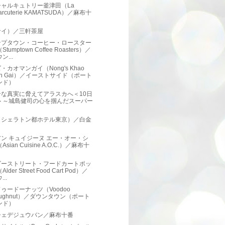
シャルキュトリー釜津田（La
arcuterie KAMATSUDA）／麻布十
サイ）／三軒茶屋
ンプタウン・コーヒー・ロースター
Stumptown Coffee Roasters）／
ン...
・カオマンガイ（Nong's Khao
an Gai）／イーストサイド（ポート
ンド）
合な真実に脅えてアラスカへ＜10日
＞～城島健司の心を掴んだスーパー
（シェラトン都ホテル東京）／白金
ン キュイジーヌ エー・オー・シ
Asian Cuisine A.O.C.）／麻布十
ダーストリート・フードカートポッ
Alder Street Food Cart Pod）／
...
ゥードーナッツ（Voodoo
oughnut）／ダウンタウン（ポート
ンド）
シェデジュウバン／麻布十番