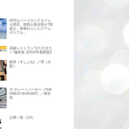
DFSもハードロックカフェ
も閉店。韓国人観光客が7割
超え。様変わりしたグアム
のリアル。
高級レストラン"また行きた
い"偏差値【2026年最新版】
鮨舟（すしふね）／堺（大
阪）
ザ グレートバーガー（THE
GREAT BURGER）／神宮
前
記事一覧（1/3）