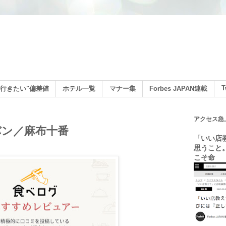
ン
T
行きたい"偏差値
ホテル一覧
マナー集
Forbes JAPAN連載
アクセス急
ン／麻布十番
「いい店
思うこと
こそ命