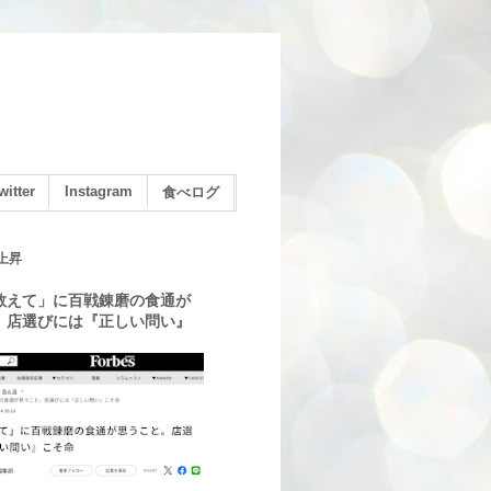
witter
Instagram
食べログ
上昇
教えて」に百戦錬磨の食通が
。店選びには『正しい問い』