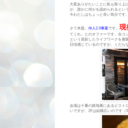
大変ありがたいことに私も取り上
が、誰かに何かを認められるとい
今わたしはちょっと良い気分です
現
さて本題。
仲人2.0事案
です。
てくれ」とのオファーです。合コン
という屈折したライフワークを展
日頃感じているのですが、くだら
会場は十番の路地裏にあるビストロ
いですが、2Fは結構広いのです（