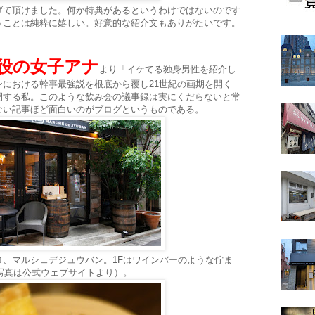
げて頂けました。何か特典があるというわけではないのです
うことは純粋に嬉しい。好意的な紹介文もありがたいです。
。
役の女子アナ
より「イケてる独身男性を紹介し
における幹事最強説を根底から覆し21世紀の画期を開く
開する私。このような飲み会の議事録は実にくだらないと常
ない記事ほど面白いのがブログというものである。
、マルシェデジュウバン。1Fはワインバーのような佇ま
写真は公式ウェブサイトより）。