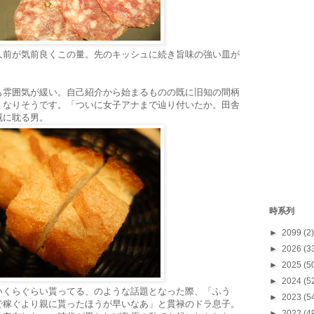
人前が気前良くこの量。先のキッシュに続き旨味の強い皿が
も雰囲気が緩い。自己紹介から始まるものの既に旧知の間柄
くなりそうです。「ついに女子アナまで辿り付いたか。田舎
慨に耽る男。
時系列
►
2099
(2)
►
2026
(3
►
2025
(5
►
2024
(5
いくらぐらい貰ってる、のような話題となった際、「ふう
►
2023
(5
で稼ぐより親に貰ったほうが早いなあ」と貫禄のドラ息子。
►
2022
(4