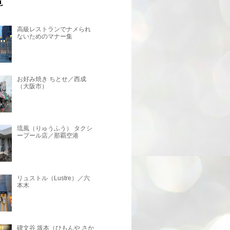
高級レストランでナメられ
ないためのマナー集
お好み焼き ちとせ／西成
（大阪市）
琉風（りゅうふう） タクシ
ープール店／那覇空港
リュストル（Lustre）／六
本木
碑文谷 坂本（ひもんや さか