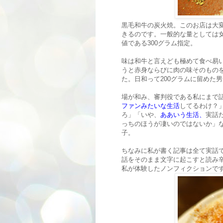
黒毛和牛の炭火焼。このお店は大変
きるのです。一般的な量としては女
値である300グラム指定。
味は和牛と言えども極めて食べ易
うと赤身ならびに肉の味そのものを
た。日和って200グラムに留めた
場が和み、審判役である私にまで
ファンみたいな生活
してるわけ？
ろ」「いや、
ああいう生活、
実話
っちのほうが凄いのではないか」
子。
ちなみに私が書く記事は全て実話
話をそのまま文字に起こすと読み
私が体験したノンフィクションで