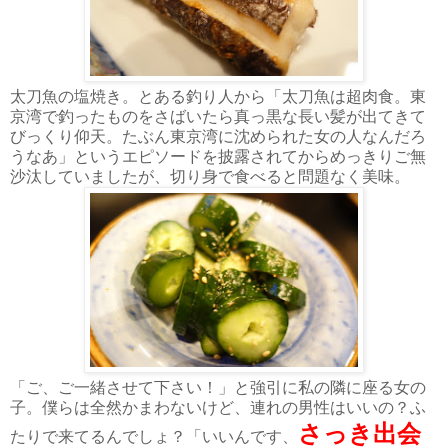
太刀魚の塩焼き。とある釣り人から「太刀魚は超肉食。東
京湾で釣ったものをさばいたら真っ黒な長い髪が出てきて
びっくり仰天。たぶん東京湾に沈められた女の人なんだろ
うなあ」というエピソードを披露されてからめっきりご無
沙汰していましたが、切り身で食べると問題なく美味。
「ご、ご一緒させて下さい！」と強引に私の隣に座る女の
子。僕らは全然かまわないけど、連れの男性はいいの？ふ
さっき出会
たりで来てるんでしょ？「いいんです、