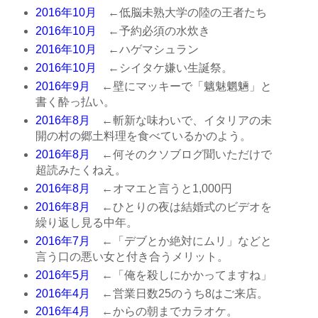
2016年10月
←低脳未熟大学の陸の王者たち
2016年10月
←予約必須の水炊き
2016年10月
←ハゲマシュラン
2016年10月
←シイタケ嫌い生誕祭。
2016年9月
←壁にマッキーで「魑魅魍魎」と
書く酔っ払い。
2016年8月
←斬新な味わいで、イタリアの未
開の村の郷土料理を食べているかのよう。
2016年8月
←何そのクソブログ聞いただけで
超読みたくねえ。
2016年8月
←オマエと言うと1,000円
2016年8月
←ひとりの夜は結婚式のビデオを
繰り返し見る中年。
2016年7月
←「デブとか絶対にムリ」などと
言う口の悪い女と付き合うメリット。
2016年5月
←「俺を殺しにかかってますね」
2016年4月
←営業日数25のうち8はご来店。
2016年4月
←からの朝までカラオケ。