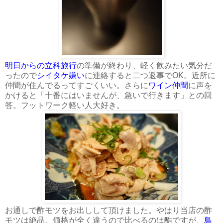
明日からの立科旅行
の準備が終わり、軽く飲みたい気分だ
ったので
シイタケ嫌い
に連絡すると二つ返事でOK。近所に
仲間が住んでるってすごくいい。さらに
ワイン仲間
に声を
かけると「十番にはいませんが、急いで行きます」との回
答。フットワーク軽い人大好き。
お通しで酢モツをお出しして頂けました。やはり当店の酢
モツは絶品。価格が全く違うので比べるのは酷ですが、
鳥