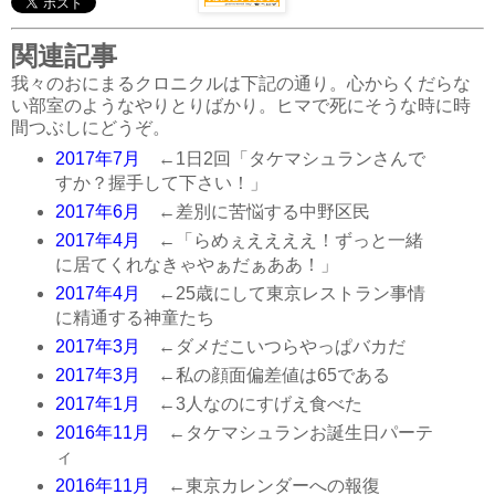
関連記事
我々のおにまるクロニクルは下記の通り。心からくだらな
い部室のようなやりとりばかり。ヒマで死にそうな時に時
間つぶしにどうぞ。
2017年7月
←1日2回「タケマシュランさんで
すか？握手して下さい！」
2017年6月
←差別に苦悩する中野区民
2017年4月
←「らめぇええええ！ずっと一緒
に居てくれなきゃやぁだぁああ！」
2017年4月
←25歳にして東京レストラン事情
に精通する神童たち
2017年3月
←ダメだこいつらやっぱバカだ
2017年3月
←私の顔面偏差値は65である
2017年1月
←3人なのにすげえ食べた
2016年11月
←タケマシュランお誕生日パーテ
ィ
2016年11月
←東京カレンダーへの報復