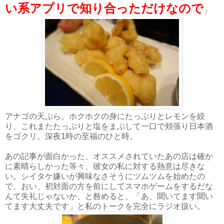
い系アプリで知り合っただけなので
」
アナゴの天ぷら。ホクホクの身にたっぷりとレモンを絞
り、これまたたっぷりと塩をまぶして一口で頬張り日本酒
をゴクリ。深夜1時の至福のひと時。
あの記事が面白かった、オススメされていたあの店は確か
に素晴らしかった等々、彼女の私に対する熱意は尽きな
い。シイタケ嫌いが興味なさそうにツムツムを始めたの
で、おい、初対面の方を前にしてスマホゲームをするだな
んて失礼じゃないか、と咎めると、「あ、聞いてます聞い
てます大丈夫です」と私のトークを完全にラジオ扱い。