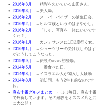
2016年3月
←精彩を欠いている山田さん。
2016年3月
←美人局。
2016年2月
←スーパーバイザーの誕生日会。
2016年2月
←ヒルズ族というのはまやかし。
2016年2月
←「しゃ、写真を一緒にいいです
くゎ？」
2016年1月
←カンテサンスに1日2度行く女。
2016年1月
←シューツリーの受け渡しのはず
がどうしてこうなった。
2015年9月
←伝説の○○○○初登場。
2014年5月
←一番食べた日。
2014年8月
←イスラエル人が闖入し大騒動
2014年8月
←初訪問。もう2年も前なのです
ね。
麻布十番グルメまとめ
←ほぼ毎日、麻布十番
で外食しています。その経験をオススメ店と共
に大公開！