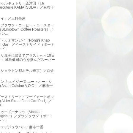
シャルキュトリー釜津田（La
arcuterie KAMATSUDA）／麻布十
サイ）／三軒茶屋
ンプタウン・コーヒー・ロースター
Stumptown Coffee Roasters）／
ン...
・カオマンガイ（Nong's Khao
an Gai）／イーストサイド（ポート
ンド）
合な真実に脅えてアラスカへ＜10日
＞～城島健司の心を掴んだスーパー
（シェラトン都ホテル東京）／白金
ン キュイジーヌ エー・オー・シ
Asian Cuisine A.O.C.）／麻布十
ダーストリート・フードカートポッ
Alder Street Food Cart Pod）／
...
ゥードーナッツ（Voodoo
oughnut）／ダウンタウン（ポート
ンド）
シェデジュウバン／麻布十番