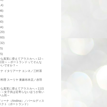
14)
98)
99)
40)
34)
(20)
(60)
(32)
55)
65)
合な真実に脅えてアラスカへ＜12～
3日目＞～ポートランドってそんな
いいですか？～
ナ イタリアーナ エンネ／三軒茶
料理 スーリヤ 東麻布本店／赤羽
合な真実に脅えてアラスカへ＜11日
＞～女子供は近寄らないほうが良い
ラム街～
ィーナ（Andina）／パールディス
リクト（ポートランド）