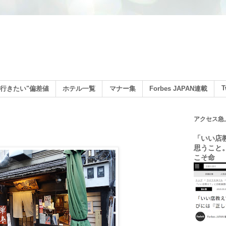
ン
T
行きたい"偏差値
ホテル一覧
マナー集
Forbes JAPAN連載
アクセス急
「いい店
思うこと
こそ命