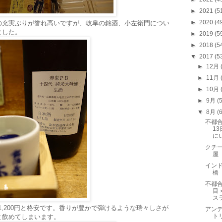
►
2021
(5
►
2020
(4
の充実ぶりが誉れ高いですが、岐阜の銘酒、小左衛門につい
ました。
►
2019
(5
►
2018
(5
▼
2017
(5
►
12月
►
11月
►
10月
►
9月
(
▼
8月
(
不都
1
に
クチー
屋
インド
橋
不都
目
ス
1,200円と格安です。香りが豊かで弾けるような瑞々しさが
アンデ
ト
と飲めてしまいます。