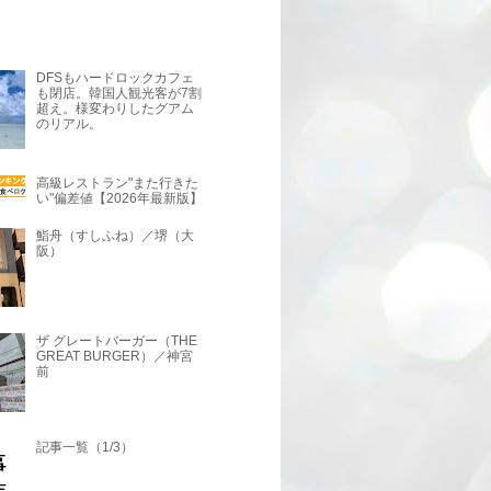
DFSもハードロックカフェ
も閉店。韓国人観光客が7割
超え。様変わりしたグアム
のリアル。
高級レストラン"また行きた
い"偏差値【2026年最新版】
鮨舟（すしふね）／堺（大
阪）
ザ グレートバーガー（THE
GREAT BURGER）／神宮
前
記事一覧（1/3）