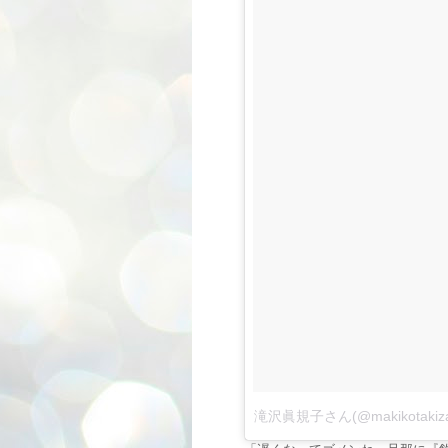
滝沢眞規子さん(@makikotak