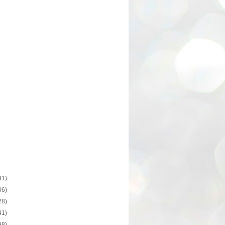
31)
06)
28)
41)
98)