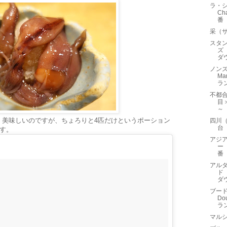
ラ・
Ch
番
采（
スタ
ズ（
ダウ
ノンズ
M
ラ
不都
目
～
。美味しいのですが、ちょろりと4匹だけというポーション
四川
台
です。
アジア
ー（
番
アル
ド（
ダウ
ブード
D
ラ
マル