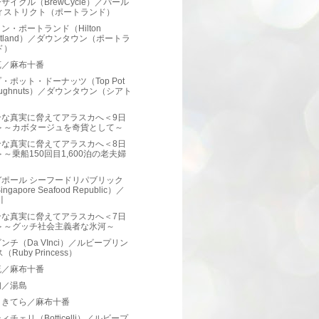
サイクル（BrewCycle）／パール
ィストリクト（ポートランド）
ン・ポートランド（Hilton
ortland）／ダウンタウン（ポートラ
ド）
苑／麻布十番
・ポット・ドーナッツ（Top Pot
oughnuts）／ダウンタウン（シアト
）
合な真実に脅えてアラスカへ＜9日
＞～カボタージュを奇貨として～
合な真実に脅えてアラスカへ＜8日
＞～乗船150回目1,600泊の老夫婦
ガポール シーフードリパブリック
ingapore Seafood Republic）／
川
合な真実に脅えてアラスカへ＜7日
＞～グッチ社会主義者な氷河～
ンチ（Da VInci）／ルビープリン
（Ruby Princess）
流／麻布十番
初／湯島
 きてら／麻布十番
ィチェリ（Botticelli）／ルビープ