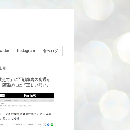
witter
Instagram
食べログ
上昇
教えて」に百戦錬磨の食通が
。店選びには『正しい問い』