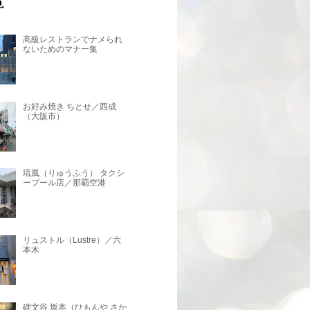
高級レストランでナメられ
ないためのマナー集
お好み焼き ちとせ／西成
（大阪市）
琉風（りゅうふう） タクシ
ープール店／那覇空港
リュストル（Lustre）／六
本木
碑文谷 坂本（ひもんや さか