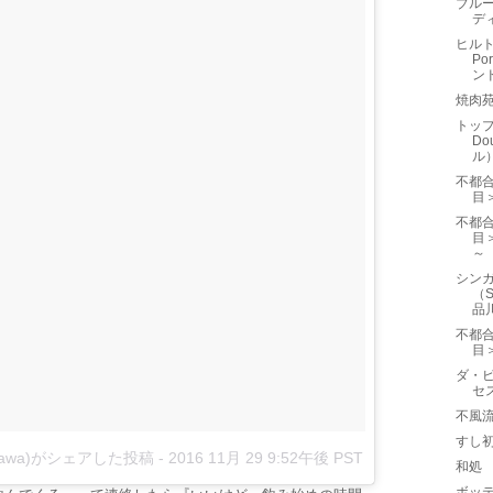
ブルー
デ
ヒルト
P
ン
焼肉
トップ
D
ル
不都
目
不都
目
～
シン
（S
品
不都
目
ダ・ビ
セス
不風
すし
izawa)がシェアした投稿
-
2016 11月 29 9:52午後 PST
和処
ボッテ