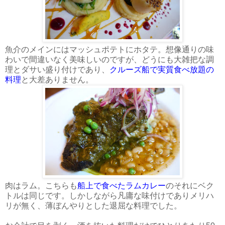
魚介のメインにはマッシュポテトにホタテ。想像通りの味
わいで間違いなく美味しいのですが、どうにも大雑把な調
理とダサい盛り付けであり、
クルーズ船で実質食べ放題の
料理
と大差ありません。
肉はラム。こちらも
船上で食べたラムカレー
のそれにベク
トルは同じです。しかしながら凡庸な味付けでありメリハ
リが無く、薄ぼんやりとした退屈な料理でした。