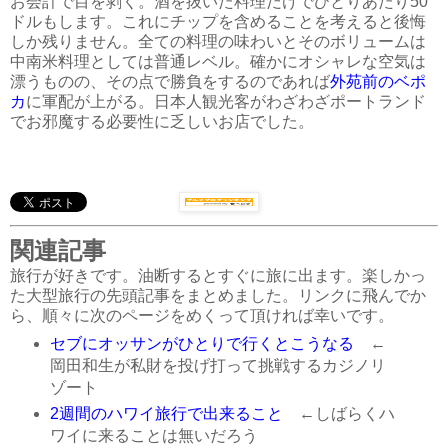
お会計で目を剥く。酒を抜いた料理だけでひとりあたり50
ドルもします。これにチップを含めることを考えると後悔
しか残りません。全ての料理の味わいとそのボリュームは
中南米料理としては普通レベル。確かにオシャレな空気は
漂うものの、その点で勝負をするのであれば
外苑前のベポ
カ
に軍配が上がる。日本人観光客がわざわざポートランド
でお邪魔する必要性に乏しいお店でした。
関連記事
旅行が好きです。油断するとすぐに旅に出ます。楽しかっ
た大型旅行の先頭記事をまとめました。リンクに飛んでか
ら、順々に次のページをめくって頂ければ幸いです。
セブにオッサンがひとりで行くとこうなる
←
岡田和生が私財を投げ打って挑戦するカジノリ
ゾート
2週間のハワイ旅行で出来ること
←しばらくハ
ワイに来ることは無いだろう