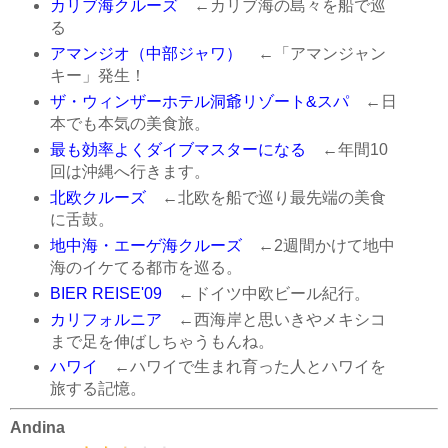
カリブ海クルーズ
←カリブ海の島々を船で巡
る
アマンジオ（中部ジャワ）
←「アマンジャン
キー」発生！
ザ・ウィンザーホテル洞爺リゾート&スパ
←日
本でも本気の美食旅。
最も効率よくダイブマスターになる
←年間10
回は沖縄へ行きます。
北欧クルーズ
←北欧を船で巡り最先端の美食
に舌鼓。
地中海・エーゲ海クルーズ
←2週間かけて地中
海のイケてる都市を巡る。
BIER REISE'09
←ドイツ中欧ビール紀行。
カリフォルニア
←西海岸と思いきやメキシコ
まで足を伸ばしちゃうもんね。
ハワイ
←ハワイで生まれ育った人とハワイを
旅する記憶。
Andina