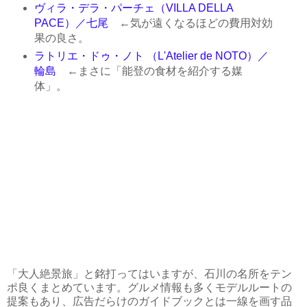
ヴィラ・デラ・パーチェ（VILLA DELLA
PACE）／七尾
←気が遠くなるほどの費用対効
果の良さ。
ラトリエ・ドゥ・ノト （L'Atelier de NOTO）／
輪島
←まさに「能登の食材を紹介する媒
体」。
「大人絶景旅」と銘打ってはいますが、石川の名所をテン
ポ良くまとめています。グルメ情報も多くモデルルートの
提案もあり、広告だらけのガイドブックとは一線を画す品