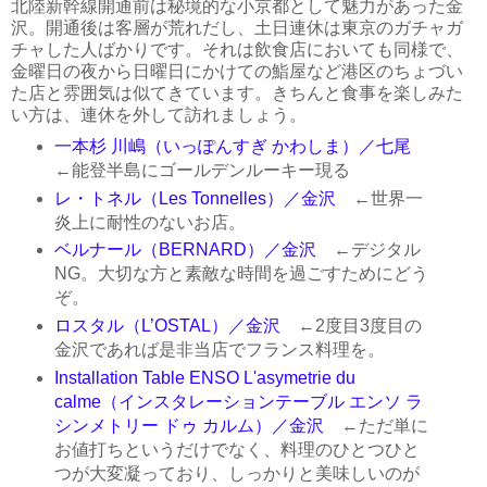
北陸新幹線開通前は秘境的な小京都として魅力があった金
沢。開通後は客層が荒れだし、土日連休は東京のガチャガ
チャした人ばかりです。それは飲食店においても同様で、
金曜日の夜から日曜日にかけての鮨屋など港区のちょづい
た店と雰囲気は似てきています。きちんと食事を楽しみた
い方は、連休を外して訪れましょう。
一本杉 川嶋（いっぽんすぎ かわしま）／七尾
←能登半島にゴールデンルーキー現る
レ・トネル（Les Tonnelles）／金沢
←世界一
炎上に耐性のないお店。
ベルナール（BERNARD）／金沢
←デジタル
NG。大切な方と素敵な時間を過ごすためにどう
ぞ。
ロスタル（L’OSTAL）／金沢
←2度目3度目の
金沢であれば是非当店でフランス料理を。
Installation Table ENSO L'asymetrie du
calme（インスタレーションテーブル エンソ ラ
シンメトリー ドゥ カルム）／金沢
←ただ単に
お値打ちというだけでなく、料理のひとつひと
つが大変凝っており、しっかりと美味しいのが