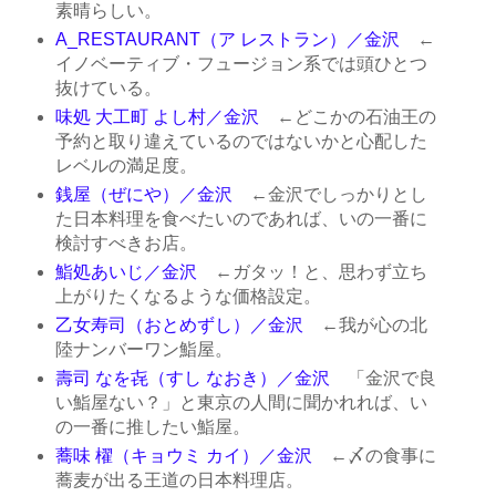
素晴らしい。
A_RESTAURANT（ア レストラン）／金沢
←
イノベーティブ・フュージョン系では頭ひとつ
抜けている。
味処 大工町 よし村／金沢
←どこかの石油王の
予約と取り違えているのではないかと心配した
レベルの満足度。
銭屋（ぜにや）／金沢
←金沢でしっかりとし
た日本料理を食べたいのであれば、いの一番に
検討すべきお店。
鮨処あいじ／金沢
←ガタッ！と、思わず立ち
上がりたくなるような価格設定。
乙女寿司（おとめずし）／金沢
←我が心の北
陸ナンバーワン鮨屋。
壽司 なを㐂（すし なおき）／金沢
「金沢で良
い鮨屋ない？」と東京の人間に聞かれれば、い
の一番に推したい鮨屋。
蕎味 櫂（キョウミ カイ）／金沢
←〆の食事に
蕎麦が出る王道の日本料理店。