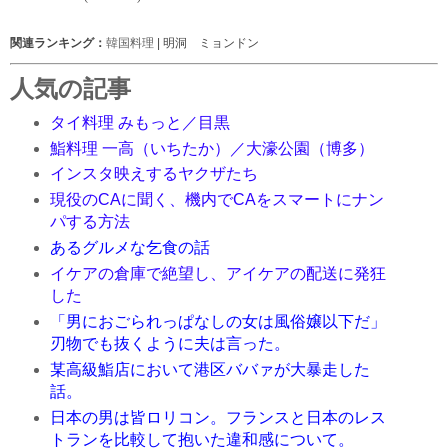
関連ランキング：
韓国料理
| 明洞 ミョンドン
人気の記事
タイ料理 みもっと／目黒
鮨料理 一高（いちたか）／大濠公園（博多）
インスタ映えするヤクザたち
現役のCAに聞く、機内でCAをスマートにナン
パする方法
あるグルメな乞食の話
イケアの倉庫で絶望し、アイケアの配送に発狂
した
「男におごられっぱなしの女は風俗嬢以下だ」
刃物でも抜くように夫は言った。
某高級鮨店において港区ババァが大暴走した
話。
日本の男は皆ロリコン。フランスと日本のレス
トランを比較して抱いた違和感について。