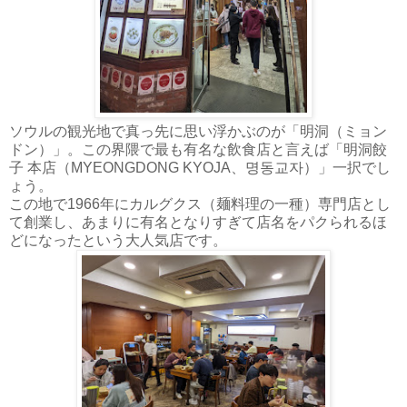
ソウルの観光地で真っ先に思い浮かぶのが「明洞（ミョン
ドン）」。この界隈で最も有名な飲食店と言えば「明洞餃
子 本店（MYEONGDONG KYOJA、명동교자）」一択でし
ょう。
この地で1966年にカルグクス（麺料理の一種）専門店とし
て創業し、あまりに有名となりすぎて店名をパクられるほ
どになったという大人気店です。