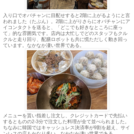
入り口でオバチャンに目配せすると2階に上がるようにと言
われました（たぶん）。2階に上がりさらにオバチャンにア
イコンタクトを送ると、「どこでも好きなところに座っ
て」的な雰囲気です。店内は大忙しでどのスタッフもクル
クルと走り回り、配膳ロボットも共に慌ただしく動き回っ
ています。なかなか凄い世界である。
メニューを貰い指差し注文し、クレジットカードで先払い
するとものの2-3分で注文した料理が全て並べられました。
ちなみに韓国ではキャッシュレス決済率が9割を超え、サイ
ンレスの店もかなり多い。なかなか凄い世界である。