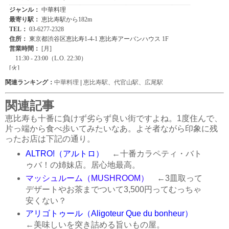
関連ランキング：
中華料理
|
恵比寿駅
、
代官山駅
、
広尾駅
関連記事
恵比寿も十番に負けず劣らず良い街ですよね。1度住んで、
片っ端から食べ歩いてみたいなあ。よそ者ながら印象に残
ったお店は下記の通り。
ALTRO!（アルトロ）
←十番カラペティ・バト
ゥバ！の姉妹店。居心地最高。
マッシュルーム（MUSHROOM）
←3皿取って
デザートやお茶までついて3,500円ってむっちゃ
安くない？
アリゴトゥール（Aligoteur Que du bonheur）
←美味しいを突き詰める旨いもの屋。