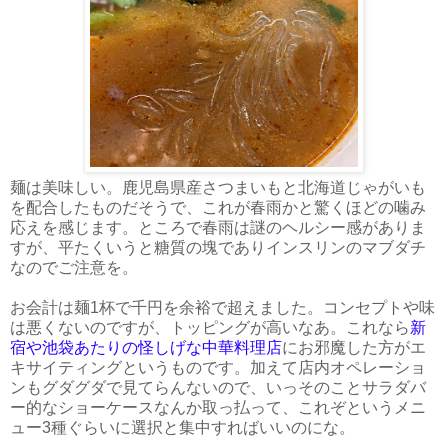
麺は美味しい。鹿児島県産さつまいもと北海道じゃがいも
を配合したものだそうで、これが春雨かと驚くほどの噛み
応えを感じます。ところで春雨は謎のヘルシー感がありま
すが、平たくいうと糖質の塊でありインスリンのマブダチ
なのでご注意を。
お会計は麺1杯で千円を余裕で超えました。コンセプトや味
は悪くないのですが、トッピングが高いなあ。これなら
新
宿や池袋あたりの怪しげな中華料理店
にお邪魔した方がエ
キサイティングというものです。加えて店内オペレーショ
ンもグダグダで見てらんないので、いっそのことサラダバ
ー的なショーケースなんか取っ払って、これぞというメニ
ュー3種ぐらいに選択と集中すればいいのにな。