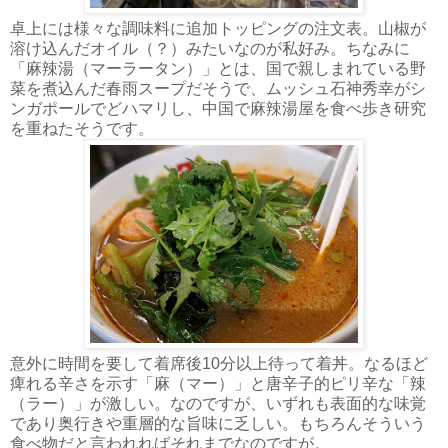
卓上には様々な調味料に追加トッピングの注文表。山椒が
溶け込んだオイル（？）みたいなのが私好み。ちなみに
「麻辣湯（マーラータン）」とは、国で親しまれている野
菜を煮込んだ春雨スープだそうで、ムッシュ石神秀幸がシ
ンガポールでどハマリし、中国で麻辣湯屋を食べ歩き研究
を重ねたそうです。
意外に時間を要して着席後10分以上待って着丼。なるほど
痺れる辛さを示す「麻（マー）」と唐辛子的ピリ辛な「辣
（ラー）」が激しい。なのですが、いずれも表面的な味覚
であり奥行きや重層的な旨味に乏しい。もちろんそういう
食べ物だと言われればそれまでなのですが。