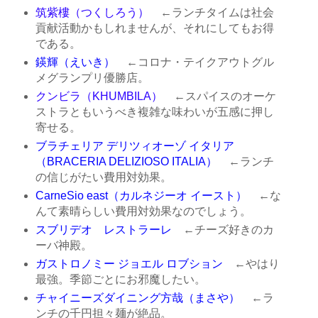
筑紫樓（つくしろう）
←ランチタイムは社会
貢献活動かもしれませんが、それにしてもお得
である。
鍈輝（えいき）
←コロナ・テイクアウトグル
メグランプリ優勝店。
クンビラ（KHUMBILA）
←スパイスのオーケ
ストラともいうべき複雑な味わいが五感に押し
寄せる。
ブラチェリア デリツィオーゾ イタリア
（BRACERIA DELIZIOSO ITALIA）
←ランチ
の信じがたい費用対効果。
CarneSio east（カルネジーオ イースト）
←な
んて素晴らしい費用対効果なのでしょう。
スブリデオ レストラーレ
←チーズ好きのカ
ーバ神殿。
ガストロノミー ジョエル ロブション
←やはり
最強。季節ごとにお邪魔したい。
チャイニーズダイニング方哉（まさや）
←ラ
ンチの千円担々麺が絶品。