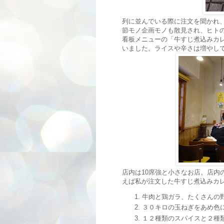
列に並んでいる際に注文を聞かれ
節モノ企画モノも散見され、ヒト
看板メニューの「牛すじ煮込みカレ
いました。ライスや辛さは増やし
店内は10席強と小さなお店。店内
えば私が注文した牛すじ煮込みカ
牛肉と鶏ガラ、たくさんの
３０キロの玉ねぎをあめ色
１２種類のスパイスと２種