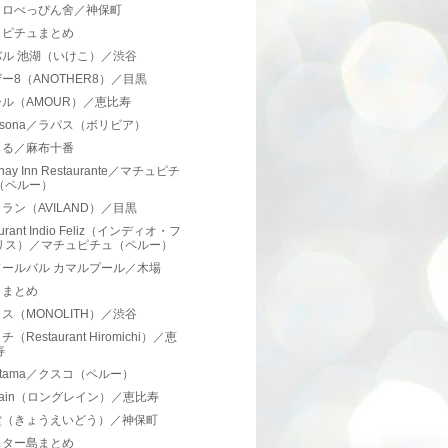
トロべっぴん舍／神保町
ュピチュまとめ
バル 池湖（いけこ）／渋谷
ー8（ANOTHER8）／目黒
ル（AMOUR）／恵比寿
Casona／ラパス（ボリビア）
まる／麻布十番
chay Inn Restaurante／マチュピチ
（ペルー）
ラン（AVILAND）／目黒
aurant Indio Feliz（インディオ・フ
リス）／マチュピチュ（ペルー）
ドールバル カマルプール／木場
コまとめ
ス（MONOLITH）／渋谷
（Restaurant Hiromichi）／恵
寿
Retama／クスコ（ペルー）
grain（ロングレイン）／恵比寿
堂（きょうえいどう）／神保町
スター島まとめ