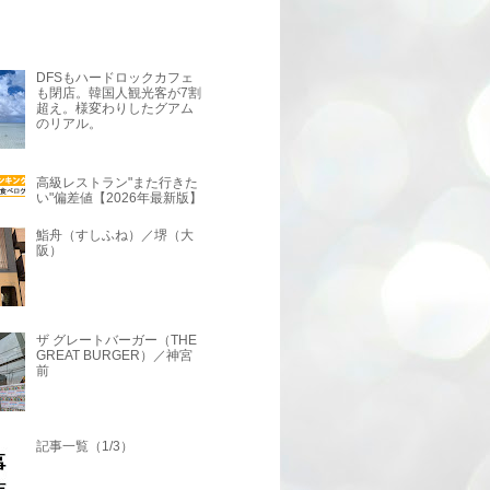
DFSもハードロックカフェ
も閉店。韓国人観光客が7割
超え。様変わりしたグアム
のリアル。
高級レストラン"また行きた
い"偏差値【2026年最新版】
鮨舟（すしふね）／堺（大
阪）
ザ グレートバーガー（THE
GREAT BURGER）／神宮
前
記事一覧（1/3）