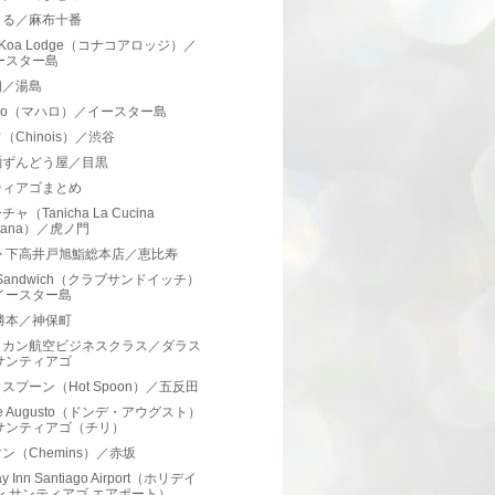
まる／麻布十番
a Koa Lodge（コナコアロッジ）／
ースター島
初／湯島
alo（マハロ）／イースター島
（Chinois）／渋谷
麺ずんどう屋／目黒
ティアゴまとめ
ャ（Tanicha La Cucina
aliana）／虎ノ門
か 下高井戸旭鮨総本店／恵比寿
b Sandwich（クラブサンドイッチ）
イースター島
勝本／神保町
リカン航空ビジネスクラス／ダラス
サンティアゴ
スプーン（Hot Spoon）／五反田
de Augusto（ドンデ・アウグスト）
サンティアゴ（チリ）
ン（Chemins）／赤坂
ay Inn Santiago Airport（ホリデイ
ン サンティアゴ エアポート）...