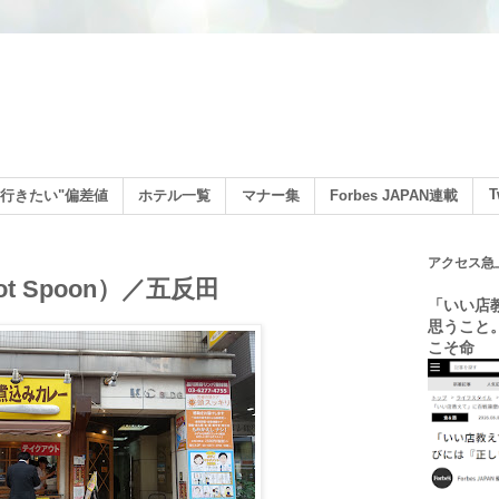
ン
T
行きたい"偏差値
ホテル一覧
マナー集
Forbes JAPAN連載
アクセス急
 Spoon）／五反田
「いい店
思うこと
こそ命