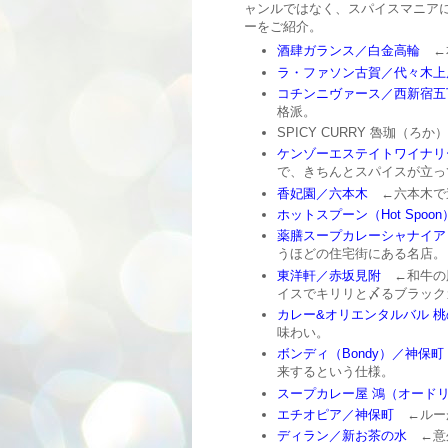
ャンルではなく、スパイスマニア
ーをご紹介。
酒肆ガランス／白金高輪
←本
ラ・ファソン古賀／代々木上
コチンニヴァース／西新宿五
格派。
SPICY CURRY 魯珈（ろ
ケンゾーエステイトワイナリ
で、きちんとスパイスが立っ
香妃園／六本木
←六本木で
ホットスプーン（Hot Spoo
薬膳スープカレーシャナイア（
うほどの住宅街にある名店。
東洋軒／赤坂見附
←和牛の
イスでキリリと〆るブラック
カレー&オリエンタルバル 
味わい。
ボンディ（Bondy）／神保町
来するという仕様。
スープカレー屋 鴻（オード
エチオピア／神保町
←ルー
ディラン／新お茶の水
←意