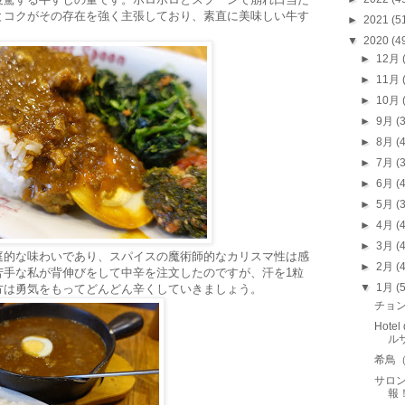
とコクがその存在を強く主張しており、素直に美味しい牛す
►
2021
(5
▼
2020
(4
►
12月
►
11月
►
10月
►
9月
(
►
8月
(
►
7月
(
►
6月
(
►
5月
(
►
4月
(
►
3月
(
庭的な味わいであり、スパイスの魔術師的なカリスマ性は感
►
2月
(
苦手な私が背伸びをして中辛を注文したのですが、汗を1粒
▼
1月
(
方は勇気をもってどんどん辛くしていきましょう。
チョ
Hotel
ル
希鳥
サロン
報