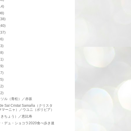
14)
98)
(38)
(40)
(37)
36)
43)
38)
41)
39)
47)
45)
42)
52)
ンソル（青松）／赤坂
 de Sal Cristal Samaña（クリスタ
サマーニャ）／ウユニ（ボリビア）
（きちょう）／恵比寿
・デュ・ショコラ2020食べ歩き速
！