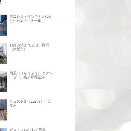
高級レストランでナメられ
ないためのマナー集
お好み焼き ちとせ／西成
（大阪市）
琉風（りゅうふう） タクシ
ープール店／那覇空港
リュストル（Lustre）／六
本木
ビストロおむすび 目黒