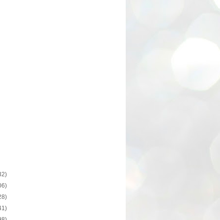
32)
06)
28)
41)
98)