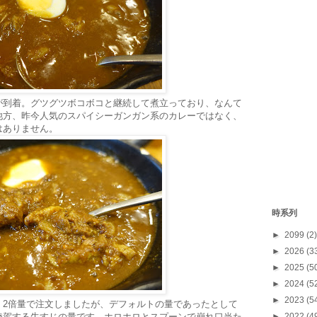
が到着。グツグツボコボコと継続して煮立っており、なんて
他方、昨今人気のスパイシーガンガン系のカレーではなく、
はありません。
時系列
►
2099
(2)
►
2026
(3
►
2025
(5
►
2024
(5
►
2023
(5
。2倍量で注文しましたが、デフォルトの量であったとして
►
2022
(4
凌駕する牛すじの量です。ホロホロとスプーンで崩れ口当た