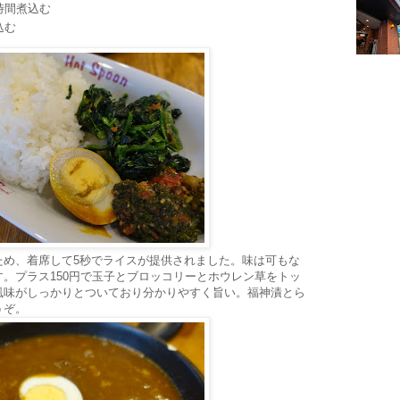
時間煮込む
込む
ため、着席して5秒でライスが提供されました。味は可もな
。プラス150円で玉子とブロッコリーとホウレン草をトッ
風味がしっかりとついており分かりやすく旨い。福神漬とら
うぞ。