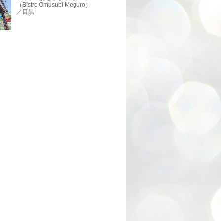
（Bistro Omusubi Meguro）
／目黒