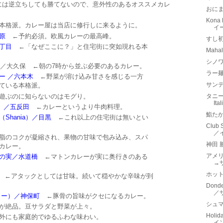
には逆立ちしても勝てないので、意外性のあるオススメカレ
おに
Kon
格派。カレー屋は当店に修行しに来るように。
イ
原
←予約必須。欧風カレーの最高峰。
すし
丁目
←「なぜここに？」と住宅街に突如現れる本
Mah
シノワ
か）／大久保
←朝の7時から並ぶ必要のあるカレー。
ラー
ー ／六本木
←野菜が溶け込み甘さを感じる一方
サン
ている本格派。
遊ぶのに知らないのはモグり。
タニーチ
It
n）／五反田
←カレーというより牛肉料理。
鮨た
Shania）／目黒
←これ以上の住宅街は無いとい
Clu
／
脂のコクが凝縮され、果物の甘味で包み込み、スパ
神田 
カレー。
アメ
桃の実／水道橋
←マトンカレーが実に奥行きのある
→
ホット
←アタックとしては甘味。続いて穏やかな辛味が到
Don
／
リー）／神保町
←豚骨の旨味がクセになるカレー。
シュマ
が絶品。豆サラダと野菜が上々。
Holid
外にも家庭的でゆるふわな味わい。
イ