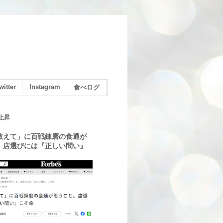
witter
Instagram
食べログ
上昇
教えて」に百戦錬磨の食通が
。店選びには『正しい問い』