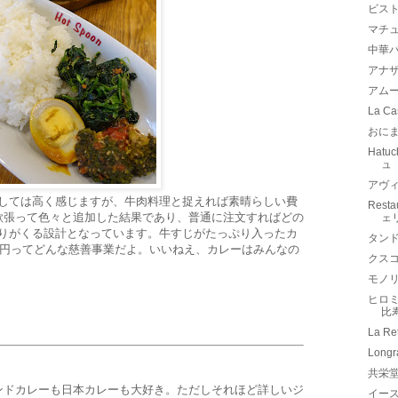
ビス
マチ
中華
アナザ
アムー
La 
おに
Hatu
ュ
アヴィ
ーとしては高く感じますが、牛肉料理と捉えれば素晴らしい費
Rest
欲張って色々と追加した結果であり、普通に注文すればどの
ェ
お釣りがくる設計となっています。牛すじがたっぷり入ったカ
タン
0円ってどんな慈善事業だよ。いいねえ、カレーはみんなの
クス
モノリ
ヒロミチ
比
La 
Lon
共栄
ンドカレーも日本カレーも大好き。ただしそれほど詳しいジ
イー