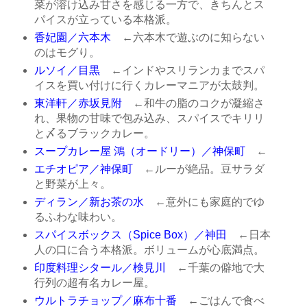
菜が溶け込み甘さを感じる一方で、きちんとス
パイスが立っている本格派。
香妃園／六本木
←六本木で遊ぶのに知らない
のはモグり。
ルソイ／目黒
←インドやスリランカまでスパ
イスを買い付けに行くカレーマニアが太鼓判。
東洋軒／赤坂見附
←和牛の脂のコクが凝縮さ
れ、果物の甘味で包み込み、スパイスでキリリ
と〆るブラックカレー。
スープカレー屋 鴻（オードリー）／神保町
←
エチオピア／神保町
←ルーが絶品。豆サラダ
と野菜が上々。
ディラン／新お茶の水
←意外にも家庭的でゆ
るふわな味わい。
スパイスボックス（Spice Box）／神田
←日本
人の口に合う本格派。ボリュームが心底満点。
印度料理シタール／検見川
←千葉の僻地で大
行列の超有名カレー屋。
ウルトラチョップ／麻布十番
←ごはんで食べ