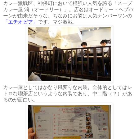
カレー激戦区、神保町において根強い人気を誇る「スープ
カレー屋 鴻（オードリー）」。店名はオードリー・ヘプバ
ーンが由来だそうな。ちなみにお隣は人気ナンバーワンの
「エチオピア」
です。マジ激戦。
カレー屋としてはかなり風変りな内装。全体的としてはレ
トロな喫茶店というような内装であり、中二階（？）があ
るのが面白い。