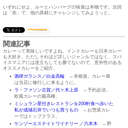
いずれにせよ、ルーとハンバーグの味覚は本物です。次回
は「赤」で、他の具材にチャレンジしてみようっと。
関連記事
カレーって美味しいですよね。インドカレーも日本カレー
も大好き。ただしそれほど詳しいジャンルではなく、スパ
イスマニアには逆立ちしても勝てないので、意外性のある
オススメカレーをご紹介。
酒肆ガランス／白金高輪
←本格派。カレー屋
は当店に修行しに来るように。
ラ・ファソン古賀／代々木上原
←予約必須。
欧風カレーの最高峰。
ミシュラン星付きレストランを200軒食べ歩いた
私が成城石井でいつも買うもの
←お惣菜カレ
ーではトップクラス。
ケンゾーエステイトワイナリー ／六本木
←野