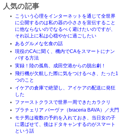
人気の記事
こういう心理をインターネットを通じて全世界
に公開するのは私の器の小ささを宣伝すること
に他ならないのでなるべく避けたいのですが、
それ以上に私は心穏やかに過ごしたい
あるグルメな乞食の話
現役のCAに聞く、機内でCAをスマートにナン
パする方法
実録！陸の孤島、成田空港からの脱出劇！
飛行機が欠航した際に気をつけるべき、たった1
つのこと
イケアの倉庫で絶望し、アイケアの配送に発狂
した
ファーストクラスで世界一周できたカラクリ
ブラチェリア バーヴァ（braceria BAVA）／大門
モテ男は複数の予約を入れておき、当日女の子
に選ばせて、後はドタキャンするのがスマート
という話