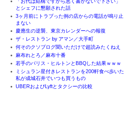
「お代は結構ですから悪く書かないで下さい」
とシェフに懇願された話
3ヶ月前にトラブった例の店からの電話が鳴り止
まない
慶應生の逆襲、東京カレンダーへの報復
ザ・レストラン by アマン／大手町
何そのクソブログ聞いただけで超読みたくねえ
麻布れとろ／麻布十番
若手のパリス・ヒルトンとBBQした結果ｗｗｗ
ミシュラン星付きレストランを200軒食べ歩いた
私が成城石井でいつも買うもの
UBERおよびLyftとタクシーの比較