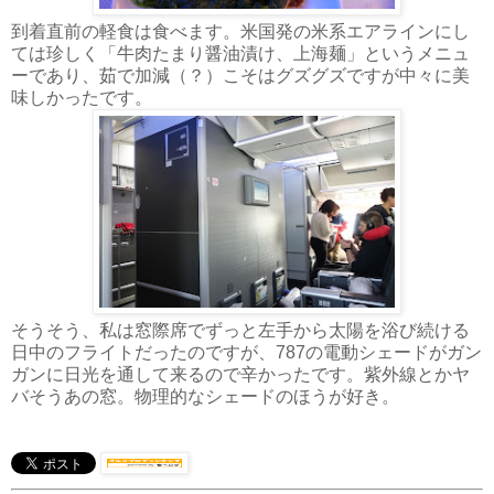
到着直前の軽食は食べます。米国発の米系エアラインにし
ては珍しく「牛肉たまり醤油漬け、上海麺」というメニュ
ーであり、茹で加減（？）こそはグズグズですが中々に美
味しかったです。
そうそう、私は窓際席でずっと左手から太陽を浴び続ける
日中のフライトだったのですが、787の電動シェードがガン
ガンに日光を通して来るので辛かったです。紫外線とかヤ
バそうあの窓。物理的なシェードのほうが好き。