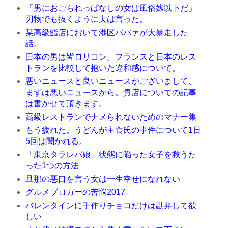
「男におごられっぱなしの女は風俗嬢以下だ」
刃物でも抜くように夫は言った。
某高級鮨店において港区ババァが大暴走した
話。
日本の男は皆ロリコン。フランスと日本のレス
トランを比較して抱いた違和感について。
悪いニュースと良いニュースがございまして、
まずは悪いニュースから。貴店についての記事
は書かせて頂きます。
高級レストランでナメられないためのマナー集
もう疲れた。うどんが主食氏の事件について1日
5回は聞かれる。
「東京タラレバ娘」状態に陥った女子を救うた
った1つの方法
旦那の悪口を言う女は一生幸せになれない
グルメブロガーの苦悩2017
バレンタインに手作りチョコだけは勘弁して欲
しい