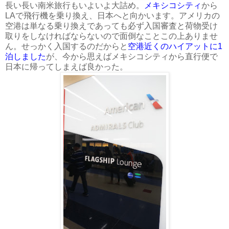
長い長い南米旅行もいよいよ大詰め。
メキシコシティ
から
LAで飛行機を乗り換え、日本へと向かいます。アメリカの
空港は単なる乗り換えであっても必ず入国審査と荷物受け
取りをしなければならないので面倒なことこの上ありませ
ん。せっかく入国するのだからと
空港近くのハイアットに1
泊しました
が、今から思えばメキシコシティから直行便で
日本に帰ってしまえば良かった。