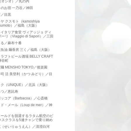
io（オシオ）／丸の内
のお宿 一乃谷／神田
石／目黒
ヤ クスモト（kamoshiya
sumoto）／福島（大阪）
イタリア食堂 ヴィアッジョ ディ
ーリ（Viaggio di Sapori）／三田
まる／麻布十番
魚油 麺香房 三く／福島（大阪）
ラフトビール酒場 BELLY CRAFT
神谷町
麺 MENSHO TOKYO／後楽園
司 活 美登利（かつ みどり）／目
ク（UNIQUE）／北浜（大阪）
みつ／恵比寿
ッコア（Barbacoa）／心斎橋
ド・メール（Loup de mer）／神
ワールドを脱退するラタム航空のビ
ネスクラスを5連チャンで乗り納め
苑（せいりゅうえん）／清澄白河