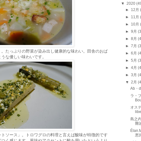
▼
2020
(4
►
12月
►
11月
►
10月
►
9月
(
►
8月
(
►
7月
(
」。たっぷりの野菜が染み出し健康的な味わい。田舎のおば
►
6月
(
ような優しい味わいです。
►
5月
(
►
4月
(
►
3月
(
▼
2月
(
Ab・
ラ・
Bo
オステ
li
島之内
難
Éla
ットソース」。トロワグロの料理と言えば酸味が特徴的です
恵
ぎつく感じます。風味やアクセントに酸を用いたというより