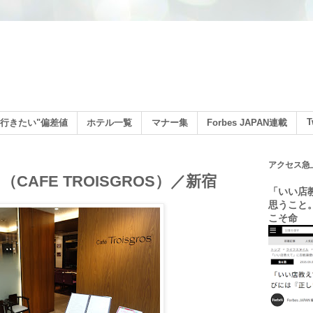
ン
T
行きたい"偏差値
ホテル一覧
マナー集
Forbes JAPAN連載
アクセス急
AFE TROISGROS）／新宿
「いい店
思うこと
こそ命