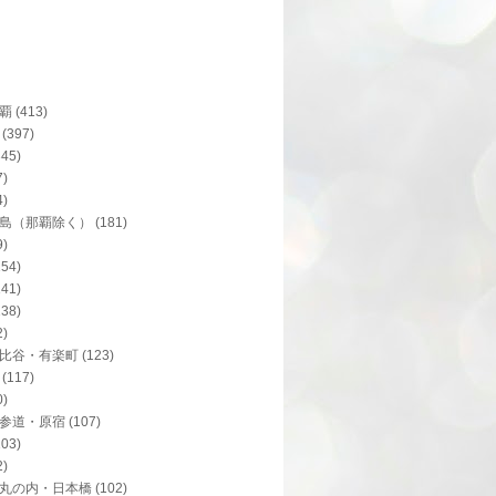
覇
(413)
(397)
345)
7)
4)
島（那覇除く）
(181)
9)
154)
141)
138)
2)
比谷・有楽町
(123)
(117)
0)
参道・原宿
(107)
103)
2)
丸の内・日本橋
(102)