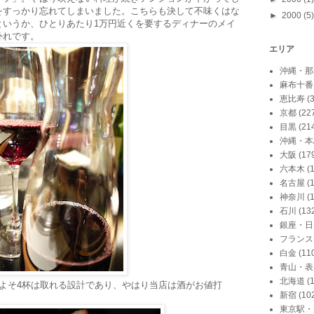
をすっかり忘れてしまいました。こちらも決して不味くはな
►
2000
(5)
というか、ひとりあたり1万円近くを要するディナーのメイ
外れです。
エリア
沖縄・那
麻布十番
恵比寿
(
京都
(22
目黒
(21
沖縄・本
大阪
(17
六本木
(
名古屋
(
神奈川
(
石川
(13
銀座・日
フランス
白金
(11
青山・表
北海道
(
よそ4杯は取れる設計であり、やはり当店は酒がお値打
新宿
(10
東京駅・