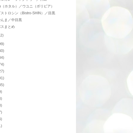
aru（ホタル）／ウユニ（ボリビア）
ストロシン（Bistro-SHIN）／目黒
やんま／中目黒
パスまとめ
52)
99)
40)
34)
74)
27)
91)
35)
9)
4)
8)
7)
4)
1)