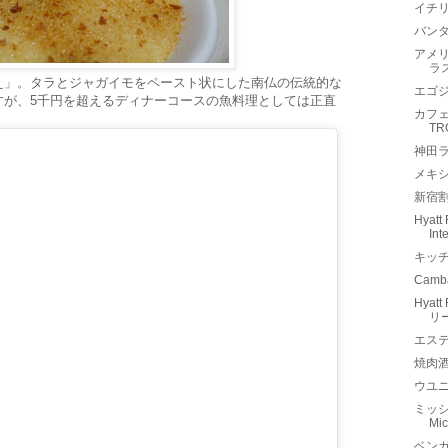
イチリ
バンタ
アメ
ラ
え」。タラとジャガイモをペースト状にした南仏の伝統的な
エゴジ
すが、5千円を超えるディナーコースの魚料理としては正直
カフェ
TR
神田ラ
メキ
新宿割
Hyatt
Int
キッ
Cam
Hyat
リ
エステ
焼肉
ウユ
ミッシェ
Mi
ベン