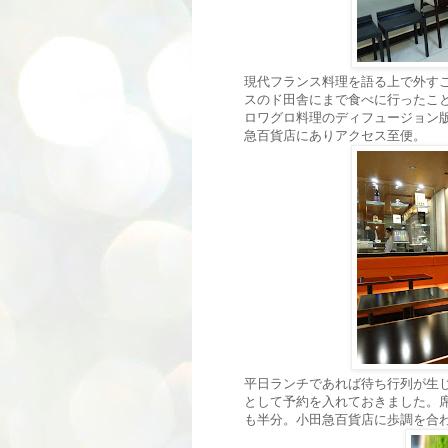
現代フランス料理を語る上で外すこ
スのド田舎にまで食べに行ったこ
ロワグロ料理のディフュージョン版「
急百貨店にありアクセス至便。
平日ランチであれば待ち行列が生
として予約を入れておきました。
も半分。小田急百貨店に歩調を合わ