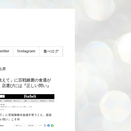
witter
Instagram
食べログ
上昇
教えて」に百戦錬磨の食通が
。店選びには『正しい問い』