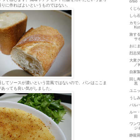
o/s
通りに作ればよいというものではない。
くじら
しら
カモシ
Ku
旅する
サポ
おに
烈志笑
大衆ク
／
自家製
回し寿
通してソースが濃いという芸風ではないので、パンはここま
黒
があっても良い気がしました。
ユニッ
うし
バルバ
ルー・
田
ワン
ジ
静龍