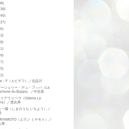
98)
(38)
(40)
(37)
36)
43)
38)
41)
39)
47)
45)
42)
de・F（エビデフ）／北品川
ブーシェリー・デュ・ブッパ（La
ucherie du Buppa）／中目黒
リアラリベラ（Osteria La
bera）／恵比寿
 一陽（しまのうち いちよう）／
波
n.MIYAMOTO（エラン ミヤモト）／
比寿