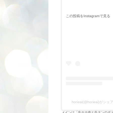
この投稿をInstagramで見る
horieai(@horieai)が
メインは「牛ホホ肉と牛タンのポ