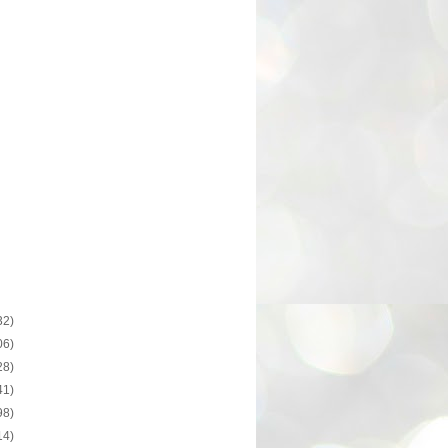
32)
06)
28)
41)
98)
14)