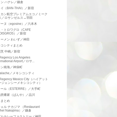
ン ハナレ／鎌倉
イ（BAN-THAI）／新宿
リカン航空プレミアムエコノミーク
ス／ロサンゼルス→羽田
ーヌ（egosine）／六本木
・トロワグロ（CAFE
OISGROS）／新宿
ーメン わいず／神田
シコシティまとめ
烹 中嶋／新宿
 Regency Los Angeles
ernational Airport／ロサ...
チン南海／神保町
balache／メキシコシティ
t Regency Mexico City（ハイアット
ージェンシーメキシコシティ）
ール（ESTERRE）／大手町
酒房燔家（ばんや）／品川
ニまとめ
ル ナカジマ （Restaurant
chel Nakajima）／鎌倉
ガルカレーファクトリー／神田