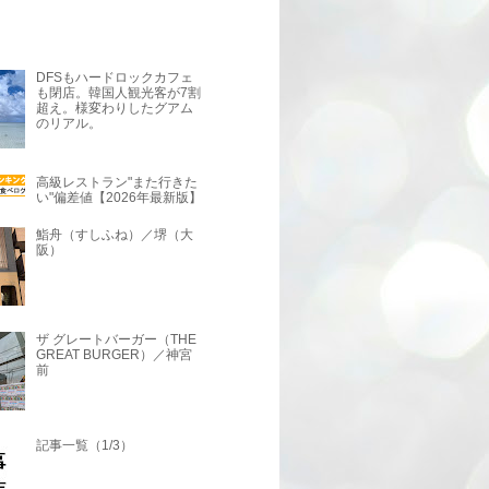
DFSもハードロックカフェ
も閉店。韓国人観光客が7割
超え。様変わりしたグアム
のリアル。
高級レストラン"また行きた
い"偏差値【2026年最新版】
鮨舟（すしふね）／堺（大
阪）
ザ グレートバーガー（THE
GREAT BURGER）／神宮
前
記事一覧（1/3）