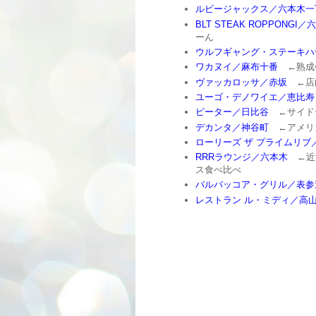
ルビージャックス／六本木一
BLT STEAK ROPPONGI／
ーん
ウルフギャング・ステーキハ
ワカヌイ／麻布十番
←熟成
ヴァッカロッサ／赤坂
←店
ユーゴ・デノワイエ／恵比寿
ピーター／日比谷
←サイド
デカンタ／神谷町
←アメリ
ローリーズ ザ プライムリブ
RRRラウンジ／六本木
←近
ス食べ比べ
バルバッコア・グリル／表参
レストラン ル・ミディ／高