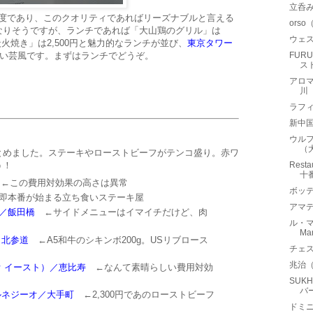
立呑み
満足度であり、このクオリティであればリーズナブルと言える
ors
なりそうですが、ランチであれば「大山鶏のグリル」は
ウェ
炭火焼き」は2,500円と魅力的なランチが並び、
東京タワー
い芸風です。まずはランチでどうぞ。
FURU
ス
アロマ
川
ラフィ
新中
ウル
（
とめました。ステーキやローストビーフがテンコ盛り。赤ワ
う！
Res
十
←この費用対効果の高さは異常
ボッテ
本番が始まる立ち食いステーキ屋
アマデ
／飯田橋
←サイドメニューはイマイチだけど、肉
ル・
Ma
／北参道
←A5和牛のシキンボ200g。USリブロース
チェス
兆治
ジーオ イースト）／恵比寿
←なんて素晴らしい費用対効
SUK
バ
ルネジーオ／大手町
←2,300円であのローストビーフ
ドミ