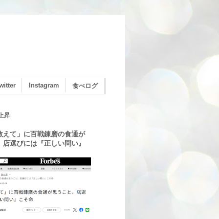
witter
Instagram
食べログ
上昇
教えて」に百戦錬磨の食通が
。店選びには『正しい問い』