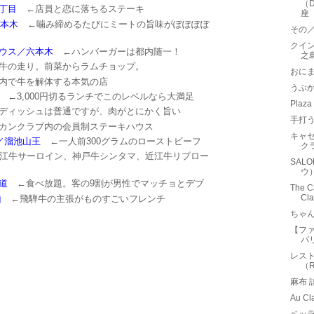
（D
丁目
←店員と恋に落ちるステーキ
座
六本木
←噛み締めるたびにミートの旨味がぽぽぽぽ
その
クイン
ウス／六本木
←ハンバーガーは都内随一！
之
牛の走り。前菜からラムチョップ。
おに
内で牛を解体する本気の店
うぶ
←3,000円切るランチでこのレベルなら大満足
Plaz
ディッシュは普通ですが、肉がとにかく旨い
手打
カンクラブ内の会員制ステーキハウス
キャ
／溜池山王
←一人前300グラムのローストビーフ
ク
江牛サーロイン、神戸牛シンタマ、近江牛リブロー
SAL
ウ
道
←食べ放題。客の9割が男性でマッチョとデブ
The Ca
Cla
山
←飛騨牛の主張がものすごいフレンチ
ちゃ
【フ
パ
レスト
（R
麻布
Au C