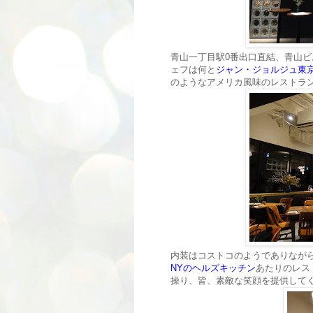
青山一丁目駅0番出口直結、青山ビ
ェフは何と
ジャン・ジョルジュ東
のようなアメリカ風味のレストラ
内装はコストコのようでありなが
NYのヘルズキッチン
あたりのレス
操り、皆、素敵な笑顔を提供して