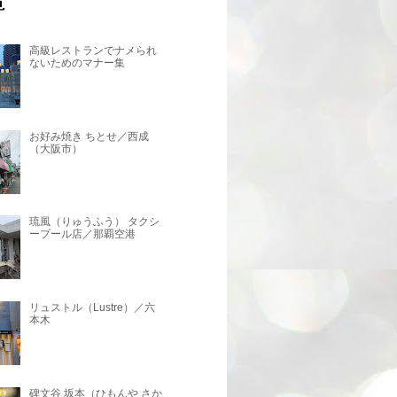
高級レストランでナメられ
ないためのマナー集
お好み焼き ちとせ／西成
（大阪市）
琉風（りゅうふう） タクシ
ープール店／那覇空港
リュストル（Lustre）／六
本木
碑文谷 坂本（ひもんや さか