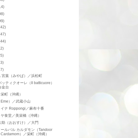
14)
98)
99)
(42)
(47)
(44)
62)
55)
43)
47)
処 宮葉（みやば）／浜松町
ッティクオーレ（Il batticuore）
白金台
／栄町（沖縄）
Eme）／武蔵小山
イナ Roppongi／麻布十番
ミヤ食堂／美栄橋（沖縄）
 大助（おおすけ）／大門
ールバル カルダモン（Tandoor
l Cardamom）／栄町（沖縄）