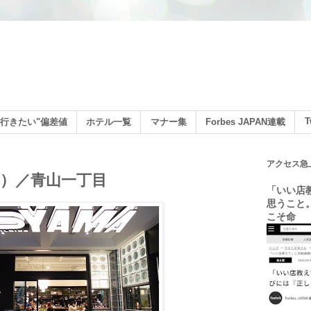
ン
T
行きたい"偏差値
ホテル一覧
マナー集
Forbes JAPAN連載
アクセス急
ーン）／青山一丁目
「いい店
思うこと
こそ命