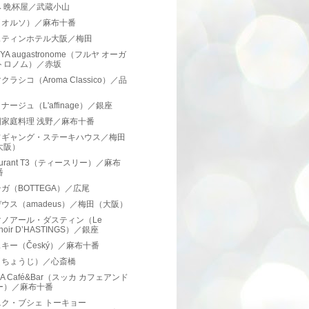
 晩杯屋／武蔵小山
o（オルソ）／麻布十番
スティンホテル大阪／梅田
YA augastronome（フルヤ オーガ
トロノム）／赤坂
クラシコ（Aroma Classico）／品
ナージュ（L'affinage）／銀座
国家庭料理 浅野／麻布十番
フギャング・ステーキハウス／梅田
大阪）
taurant T3（ティースリー）／麻布
番
ガ（BOTTEGA）／広尾
ウス（amadeus）／梅田（大阪）
マノアール・ダスティン（Le
noir D’HASTINGS）／銀座
キー（Český）／麻布十番
（ちょうじ）／心斎橋
HA Café&Bar（スッカ カフェアンド
ー）／麻布十番
ニク・ブシェ トーキョー