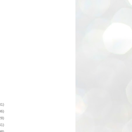
31)
06)
28)
41)
98)