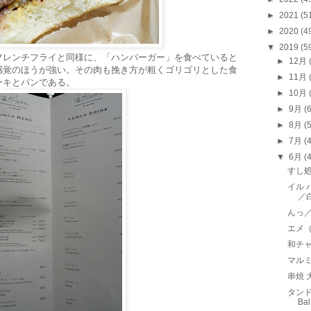
►
2021
(5
►
2020
(4
▼
2019
(5
フレンチフライと同様に、「ハンバーガー」を食べていると
►
12月
感覚のほうが強い。その肉も挽き方が粗くゴリゴリとした食
►
11月
ーキとパンである。
►
10月
►
9月
(
►
8月
(
►
7月
(
▼
6月
(
すし
イル バ
／
んっ
エメ（
和チャ
マル
串焼
タンド
Ba