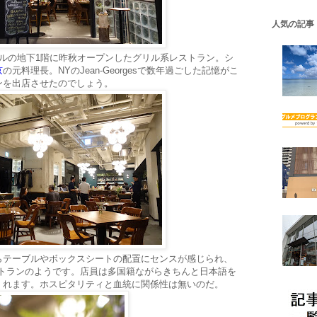
人気の記事
ルの地下1階に昨秋オープンしたグリル系レストラン。シ
京
の元料理長。NYのJean-Georgesで数年過ごした記憶がこ
ンを出店させたのでしょう。
らテーブルやボックスシートの配置にセンスが感じられ、
トランのようです。店員は多国籍ながらきちんと日本語を
くれます。ホスピタリティと血統に関係性は無いのだ。