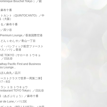
ominique Bouchet Tokyo ）／銀
／麻布十番
トカント（QUINTOCANTO）／中
島（大阪）
まる／麻布十番
か／四ツ谷
a Premium Lounge／香港国際空港
うどん いわしや／青山一丁目
セイ・パシフィック航空ファースト
ラス／パリ→香港
ONE TOKYO（サローネ トウキョ
）／日比谷
thay Pacific First and Business
ss Lounge...
んぽん由丸／品川
ァーストクラスで世界一周第二弾】
リ7～8日
ラン トヨ トウキョウ
estaurant TOYO Tokyo）／日比谷
 諒（あざぶりょう）／麻布十番
lair de Lune／パリ2区