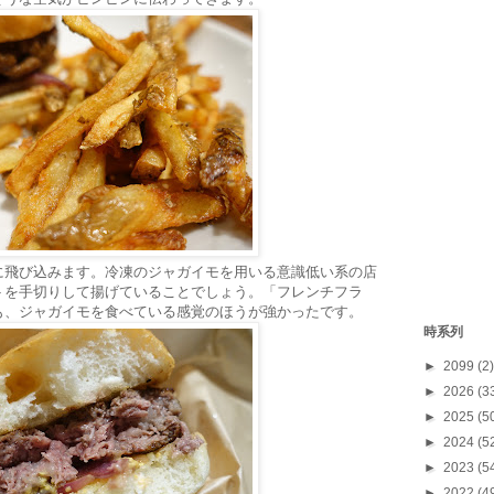
に飛び込みます。冷凍のジャガイモを用いる意識低い系の店
トを手切りして揚げていることでしょう。「フレンチフラ
も、ジャガイモを食べている感覚のほうが強かったです。
時系列
►
2099
(2)
►
2026
(3
►
2025
(5
►
2024
(5
►
2023
(5
►
2022
(4