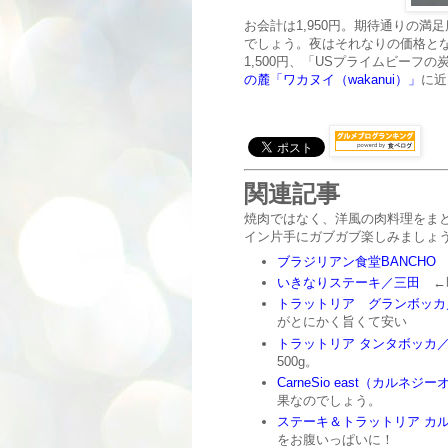
お会計は1,950円。期待通りの
でしょう。夜はそれなりの価格と
1,500円、「USプライムビーフの
の麓「ワカヌイ（wakanui）」
に近
関連記事
焼肉ではなく、洋風の肉料理をま
イン片手にガブガブ楽しみましょ
ブラジリアン食堂BANCHO
いきなりステーキ／三田
←即
トラットリア グランボッカ
がとにかく旨くて安い
トラットリア タンタボッカ
500g。
CarneSio east（カルネ
果なのでしょう。
ステーキ＆トラットリア カ
をお腹いっぱいに！