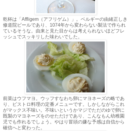
乾杯は「Affligem（アフリゲム）」。ベルギーの由緒正しき
修道院ビールであり、1074年から変わらない製法で作られ
ているそうな。由来と見た目からは考えられないほどフレ
ッシュでスッキリした味わいでした。
前菜はウフマヨ。ウッフすなわち卵にマヨネーズの略であ
り、ビストロ料理の定番メニューです。しかしながらこれ
がマックス不味い。不味いというかマジでただのゆで卵に
既製のマヨネーズをのせただけであり、こんなもん幼稚園
児でも作れるでしょう。やはり冒頭の嫌な予感は自信から
確信へと変わった。