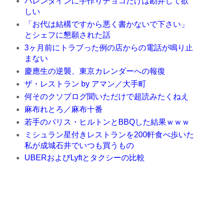
バレンタインに手作りチョコだけは勘弁して欲
しい
「お代は結構ですから悪く書かないで下さい」
とシェフに懇願された話
3ヶ月前にトラブった例の店からの電話が鳴り止
まない
慶應生の逆襲、東京カレンダーへの報復
ザ・レストラン by アマン／大手町
何そのクソブログ聞いただけで超読みたくねえ
麻布れとろ／麻布十番
若手のパリス・ヒルトンとBBQした結果ｗｗｗ
ミシュラン星付きレストランを200軒食べ歩いた
私が成城石井でいつも買うもの
UBERおよびLyftとタクシーの比較