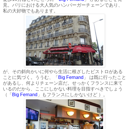
見。パリにおける大人気のハンバーガーチェーンであり、
私の大好物でもあります。
が、その斜向かいに何やら生活に根ざしたビストロがある
ことに気づく。ううむ、「
Big Fernand
」 は既に行ったこと
があるし、何よりチェーン店だ。せっかくフランスに来て
いるのだから、ここにしかない料理を目指すべきでしょう
（「
Big Fernand
」もフランスにしかないけど ）。