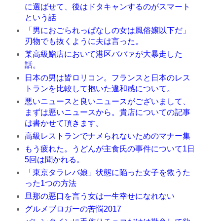
に選ばせて、後はドタキャンするのがスマート
という話
「男におごられっぱなしの女は風俗嬢以下だ」
刃物でも抜くように夫は言った。
某高級鮨店において港区ババァが大暴走した
話。
日本の男は皆ロリコン。フランスと日本のレス
トランを比較して抱いた違和感について。
悪いニュースと良いニュースがございまして、
まずは悪いニュースから。貴店についての記事
は書かせて頂きます。
高級レストランでナメられないためのマナー集
もう疲れた。うどんが主食氏の事件について1日
5回は聞かれる。
「東京タラレバ娘」状態に陥った女子を救うた
った1つの方法
旦那の悪口を言う女は一生幸せになれない
グルメブロガーの苦悩2017