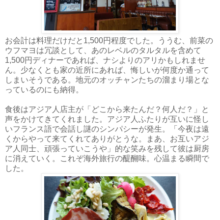
お会計は料理だけだと1,500円程度でした。ううむ、前菜の
ウフマヨは冗談として、あのレベルのタルタルを含めて
1,500円ディナーであれば、ナシよりのアリかもしれませ
ん。少なくとも家の近所にあれば、悔しいが何度か通って
しまいそうである。地元のオッチャンたちの溜まり場とな
っているのにも納得。
食後はアジア人店主が「どこから来たんだ？何人だ？」と
声をかけてきてくれました。アジア人ふたりが互いに怪し
いフランス語で会話し謎のシンパシーが発生。「今夜は遠
くからやって来てくれてありがとうな。まあ、お互いアジ
ア人同士、頑張っていこうや」的な笑みを残して彼は厨房
に消えていく。これぞ海外旅行の醍醐味。心温まる瞬間で
した。