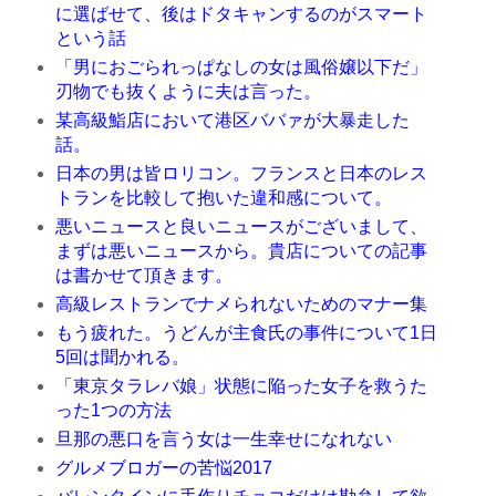
に選ばせて、後はドタキャンするのがスマート
という話
「男におごられっぱなしの女は風俗嬢以下だ」
刃物でも抜くように夫は言った。
某高級鮨店において港区ババァが大暴走した
話。
日本の男は皆ロリコン。フランスと日本のレス
トランを比較して抱いた違和感について。
悪いニュースと良いニュースがございまして、
まずは悪いニュースから。貴店についての記事
は書かせて頂きます。
高級レストランでナメられないためのマナー集
もう疲れた。うどんが主食氏の事件について1日
5回は聞かれる。
「東京タラレバ娘」状態に陥った女子を救うた
った1つの方法
旦那の悪口を言う女は一生幸せになれない
グルメブロガーの苦悩2017