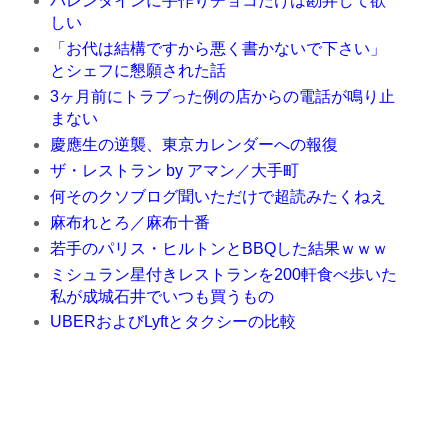
バレンタインに手作りチョコだけは勘弁して欲
しい
「お代は結構ですから悪く書かないで下さい」
とシェフに懇願された話
3ヶ月前にトラブった例の店からの電話が鳴り止
まない
慶應生の逆襲、東京カレンダーへの報復
ザ・レストラン by アマン／大手町
何そのクソブログ聞いただけで超読みたくねえ
麻布れとろ／麻布十番
若手のパリス・ヒルトンとBBQした結果ｗｗｗ
ミシュラン星付きレストランを200軒食べ歩いた
私が成城石井でいつも買うもの
UBERおよびLyftとタクシーの比較