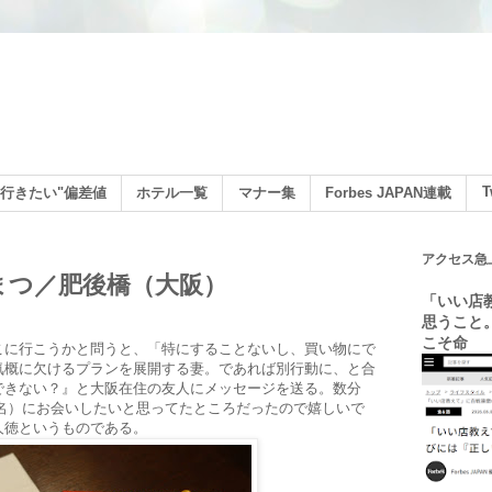
ン
T
行きたい"偏差値
ホテル一覧
マナー集
Forbes JAPAN連載
アクセス急
まつ／肥後橋（大阪）
「いい店
思うこと
こそ命
こに行こうかと問うと、「特にすることないし、買い物にで
気概に欠けるプランを展開する妻。であれば別行動に、と合
できない？』と大阪在住の友人にメッセージを送る。数分
の名）にお会いしたいと思ってたところだったので嬉しいで
人徳というものである。