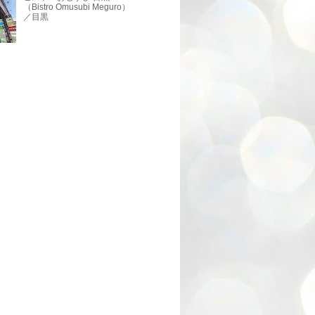
（Bistro Omusubi Meguro）
／目黒