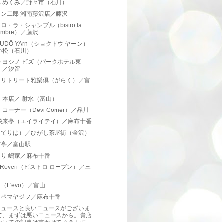
処 めくみ／野々市（石川）
メン二郎 湘南藤沢店／藤沢
ロ・ラ・シャンブル（bistro la
ambre）／藤沢
KUDŌ YArn（ショクドウ ヤーン）
小松（石川）
 ヨシノ ビズ（パークホテル東
）／汐留
ーリトリート雅樂倶（がらく）／富
 本店／ 射水（富山）
 コーナー（Devi Corner）／品川
 栄来亭（エイライテイ）／麻布十番
（てりは）／ひがし茶屋街（金沢）
び亭／富山駅
り 嶋家／麻布十番
tro Roven（ビストロ ローブン）／三
（L'evo）／富山
ッペマヤジフ／麻布十番
ニュースと良いニュースがございま
て、まずは悪いニュースから。貴店