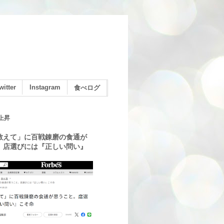
witter
Instagram
食べログ
上昇
教えて」に百戦錬磨の食通が
。店選びには『正しい問い』