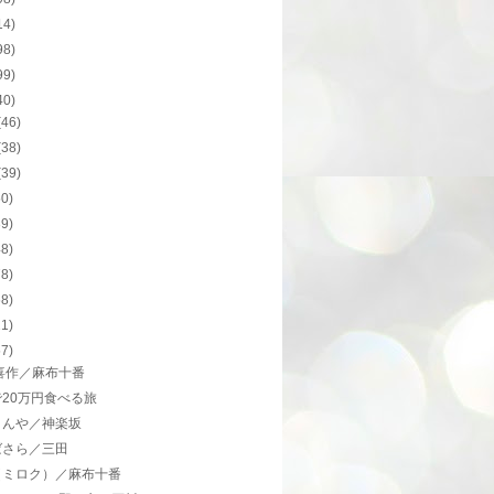
14)
98)
99)
40)
(46)
(38)
(39)
50)
39)
48)
78)
68)
21)
57)
喜作／麻布十番
20万円食べる旅
こんや／神楽坂
ばさら／三田
（ミロク）／麻布十番