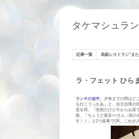
タケマシュラ
記事一覧
高級レストラン"また
ラ・フェット ひら
ランチの途中、
夕食までの間はど
も行こうっかあ」と、自主自尊の
意を得、『突然だけど今からお茶
後、「ちょうど最近○○さん（私
す！！」と2つ返事でOK。これが