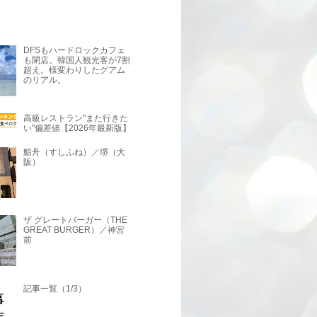
DFSもハードロックカフェ
も閉店。韓国人観光客が7割
超え。様変わりしたグアム
のリアル。
高級レストラン"また行きた
い"偏差値【2026年最新版】
鮨舟（すしふね）／堺（大
阪）
ザ グレートバーガー（THE
GREAT BURGER）／神宮
前
記事一覧（1/3）