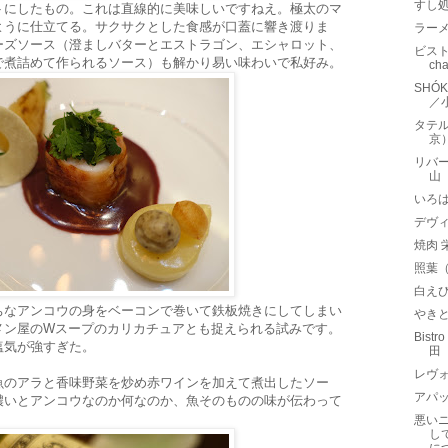
すし
トにしたもの。これは直線的に美味しいですねえ。極太のマ
ように仕立てる。サクサクとした食感が口蓋に響き渡りま
ラー
ーズソース（澄ましバターとエストラゴン、エシャロット、
ビスト
で煮詰めて作られるソース）も解かり易い味わいで私好み。
ch
SHÓ
／
タテル
京
リバ
山
いろは
デヴィ
焼肉
照葉
白え
ちなアンコウの身をベーコンで巻いて鉄板焼きにしてしまい
やきと
メン屋のWスープのカリカチュアとも捉えられる試みです。
Bis
塩気が強すぎた。
田
レヴォ
魚のアラと香味野菜を炒め赤ワインを加えて煮出したソー
アパ
濃いとアンコウなのか何なのか、魚そのものの味が伝わって
悪い
し