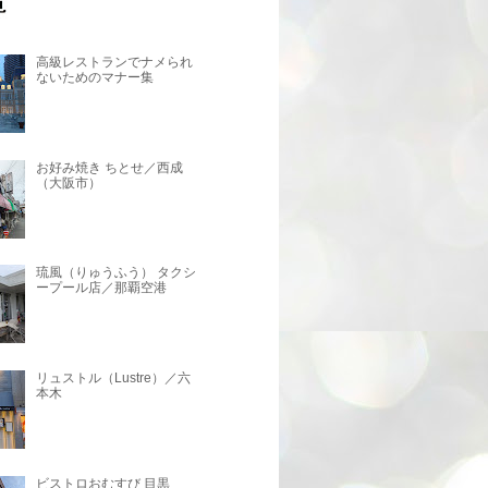
高級レストランでナメられ
ないためのマナー集
お好み焼き ちとせ／西成
（大阪市）
琉風（りゅうふう） タクシ
ープール店／那覇空港
リュストル（Lustre）／六
本木
ビストロおむすび 目黒