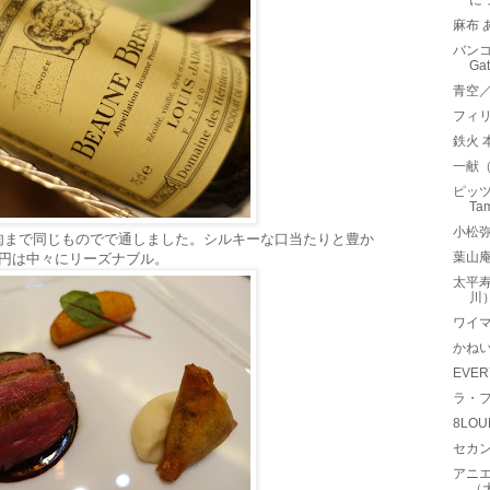
に
麻布 
バンコ
Ga
青空
フィ
鉄火 
一献
ピッツ
Ta
小松
肉まで同じものでで通しました。シルキーな口当たりと豊か
葉山庵
万円は中々にリーズナブル。
太平
川
ワイマ
かね
EVE
ラ・
8LO
セカン
アニエ
（