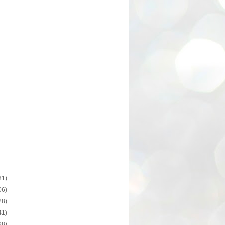
31)
06)
28)
41)
98)