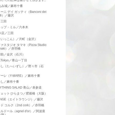
ついての記事は書かせて頂きます。
あみ城／麻布十番
ーニ デイ ガッティ（Banconi dei
tti）／藤沢
／三田
リップ・ミル／六本木
本店／三田
（いっこん）／片町（金沢）
ァスタジオ タマキ（Pizza Studio
maki）／赤羽橋
弥助／金沢（石川）
Tokyo／青山一丁目
寿し（たへいずし）／野々市（石
）
ーレ（Y-MARE）／麻布十番
いし／麻布十番
RYTHING SALAD 青山／表参道
フェット ひらまつ／肥後橋（大阪）
UNGE（エイトラウンジ）／藤沢
ド コルク（2nd cork）／赤羽橋
ルドール（agnel d'or）／阿波座
大阪）