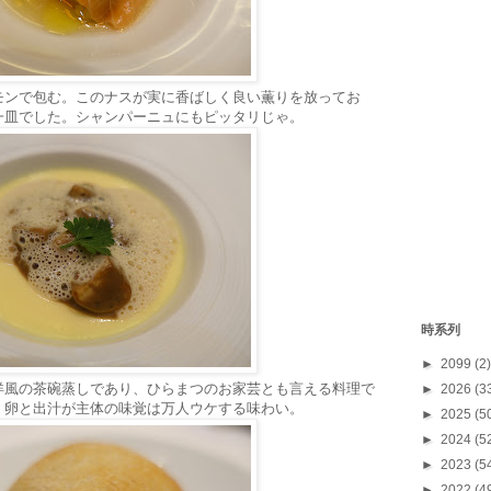
モンで包む。このナスが実に香ばしく良い薫りを放ってお
一皿でした。シャンパーニュにもピッタリじゃ。
時系列
►
2099
(2)
洋風の茶碗蒸しであり、ひらまつのお家芸とも言える料理で
►
2026
(3
、卵と出汁が主体の味覚は万人ウケする味わい。
►
2025
(5
►
2024
(5
►
2023
(5
►
2022
(4