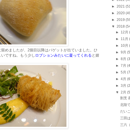
►
2021
(5
►
2020
(4
►
2019
(5
▼
2018
(5
►
12月
►
11月
►
10月
に留めましたが、2個目以降はバゲットが出ていました。ひ
►
9月
(
しいですね。もう少し
ロブションみたいに凝ってくれる
と嬉
►
8月
(
►
7月
(
►
5月
(
►
4月
(
►
3月
(
▼
2月
(
割烹 
北陸で
だい
三田
三六