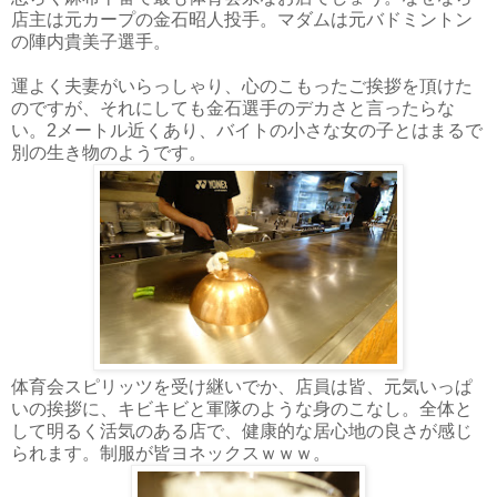
店主は元カープの金石昭人投手。マダムは元バドミントン
の陣内貴美子選手。
運よく夫妻がいらっしゃり、心のこもったご挨拶を頂けた
のですが、それにしても金石選手のデカさと言ったらな
い。2メートル近くあり、バイトの小さな女の子とはまるで
別の生き物のようです。
体育会スピリッツを受け継いでか、店員は皆、元気いっぱ
いの挨拶に、キビキビと軍隊のような身のこなし。全体と
して明るく活気のある店で、健康的な居心地の良さが感じ
られます。制服が皆ヨネックスｗｗｗ。