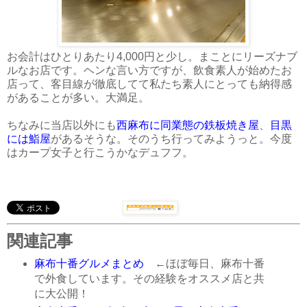
お会計はひとりあたり4,000円と少し。まことにリーズナブ
ルなお店です。ヘンな言い方ですが、飲食素人が始めたお
店って、客目線が徹底してて私たち素人にとっても納得感
があることが多い。大満足。
ちなみに当店以外にも
西麻布に同業態の鉄板焼き屋
、
目黒
には鮨屋
があるそうな。そのうち行ってみようっと。今度
はカープ女子と行こうかなデュフフ。
関連記事
麻布十番グルメまとめ
←ほぼ毎日、麻布十番
で外食しています。その経験をオススメ店と共
に大公開！