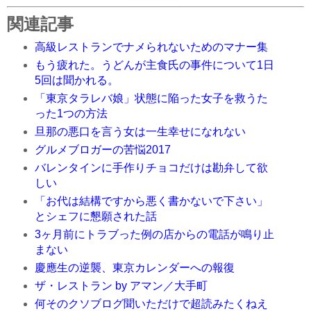
関連記事
高級レストランでナメられないためのマナー集
もう疲れた。うどんが主食氏の事件について1日
5回は聞かれる。
「東京タラレバ娘」状態に陥った女子を救うた
った1つの方法
旦那の悪口を言う女は一生幸せになれない
グルメブロガーの苦悩2017
バレンタインに手作りチョコだけは勘弁して欲
しい
「お代は結構ですから悪く書かないで下さい」
とシェフに懇願された話
3ヶ月前にトラブった例の店からの電話が鳴り止
まない
慶應生の逆襲、東京カレンダーへの報復
ザ・レストラン by アマン／大手町
何そのクソブログ聞いただけで超読みたくねえ