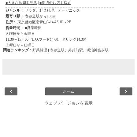
関連ランキング：
野菜料理
|
表参道駅
、
外苑前駅
、
明治神宮前駅
‹
›
ホーム
ウェブ バージョンを表示