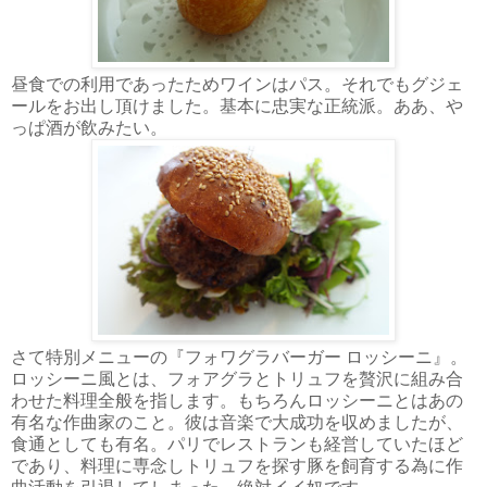
昼食での利用であったためワインはパス。それでもグジェ
ールをお出し頂けました。基本に忠実な正統派。ああ、や
っぱ酒が飲みたい。
さて特別メニューの『フォワグラバーガー ロッシーニ』。
ロッシーニ風とは、フォアグラとトリュフを贅沢に組み合
わせた料理全般を指します。もちろんロッシーニとはあの
有名な作曲家のこと。彼は音楽で大成功を収めましたが、
食通としても有名。パリでレストランも経営していたほど
であり、料理に専念しトリュフを探す豚を飼育する為に作