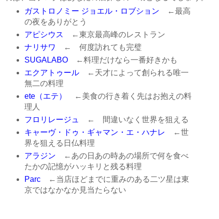
ガストロノミー ジョエル・ロブション
←最高
の夜をありがとう
アピシウス
←東京最高峰のレストラン
ナリサワ
← 何度訪れても完璧
SUGALABO
←料理だけなら一番好きかも
エクアトゥール
←天才によって創られる唯一
無二の料理
ete（エテ）
←美食の行き着く先はお抱えの料
理人
フロリレージュ
← 間違いなく世界を狙える
キャーヴ・ドゥ・ギャマン・エ・ハナレ
←世
界を狙える日仏料理
アラジン
←あの日あの時あの場所で何を食べ
たかの記憶がハッキリと残る料理
Parc
←当店ほどまでに重みのある二ツ星は東
京ではなかなか見当たらない