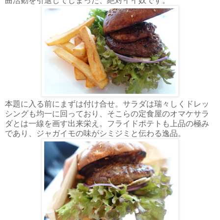
曲活動を引退してしまった、絶対イイ奴です。
本題に入る前にまずは付け合せ。サラダは瑞々しくドレッ
シングも均一に回っており、そこらの定食屋のオマケサラ
ダとは一線を画す出来栄え。フライドポテトも上品の極み
であり、ジャガイモの味がシミジミと伝わる逸品。