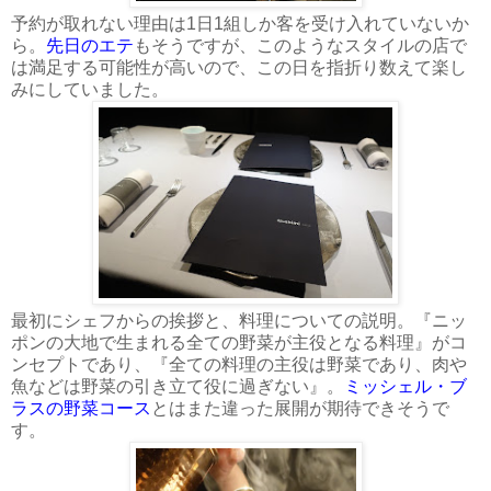
予約が取れない理由は1日1組しか客を受け入れていないか
ら。
先日のエテ
もそうですが、このようなスタイルの店で
は満足する可能性が高いので、この日を指折り数えて楽し
みにしていました。
最初にシェフからの挨拶と、料理についての説明。『ニッ
ポンの大地で生まれる全ての野菜が主役となる料理』がコ
ンセプトであり、『全ての料理の主役は野菜であり、肉や
魚などは野菜の引き立て役に過ぎない』。
ミッシェル・ブ
ラスの野菜コース
とはまた違った展開が期待できそうで
す。