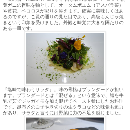
葉ガニの旨味を軸として、オータムポエム（アスパラ菜）
や黄花、ペコロスが彩りを添えます。確実に美味しくはあ
るのですが、ご覧の通りの見た目であり、高級もんじゃ焼
きという印象を受けました。外観と味覚に大きな隔たりの
ある一皿です。
『塩味で味わうサラダ』。味の骨格はブランダードが担い
ます。ブランダードとは「混ぜる」という意味で、鱈を牛
乳で茹でジャガイモを加え混ぜてペースト状にしたお料理
です。昆布〆の白子や厚切りの生タラコなどの味覚も迫力
があり、サラダと言うには野菜に力の不足を感じました。