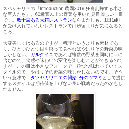
スペシャリテの『Introduction 農園2018 狂喜乱舞する小さ
な巨人たち』。60種類以上の野菜を用いた見目麗しい一皿
です。
数十席ある大箱レストラン
ならまだしも、1日1組し
か受け入れていないレストランでは歩留まりが気になると
ころ。
大変美しくはあるのですが、料理というよりも素材であ
り、ひとつひとつ目を瞑って食べればやはりその野菜の味
しかしない。
ガルグイユ
であれば複数の野菜を同時に口に
含むので、食感や味わいの変化を楽しむことができるので
すが、この皿は小さなフォークで一粒づつ味わっていくス
タイルので、やはりその野菜の味しかしないのです。そう
いう意味で、
タツヤカワゴエの開始1分のツマミ
として提供
するスタイルは期待値を上げない良い戦略だったのかもし
れません。