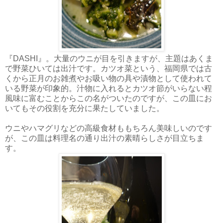
『DASHI』。大量のウニが目を引きますが、主題はあくま
で野菜ひいては出汁です。カツオ菜という、福岡県では古
くから正月のお雑煮やお吸い物の具や漬物として使われて
いる野菜が印象的。汁物に入れるとカツオ節がいらない程
風味に富むことからこの名がついたのですが、この皿にお
いてもその役割を充分に果たしていました。
ウニやハマグリなどの高級食材ももちろん美味しいのです
が、この皿は料理名の通り出汁の素晴らしさが目立ちま
す。