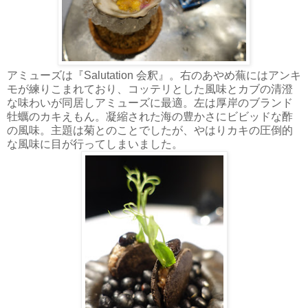
アミューズは『Salutation 会釈』。右のあやめ蕪にはアンキ
モが練りこまれており、コッテリとした風味とカブの清澄
な味わいが同居しアミューズに最適。左は厚岸のブランド
牡蠣のカキえもん。凝縮された海の豊かさにビビッドな酢
の風味。主題は菊とのことでしたが、やはりカキの圧倒的
な風味に目が行ってしまいました。