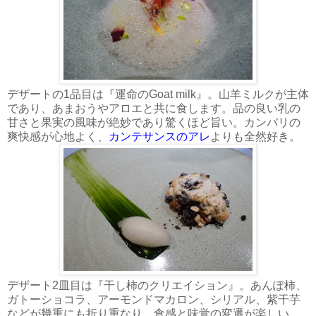
デザートの1品目は『運命のGoat milk』。山羊ミルクが主体
であり、あまおうやアロエと共に食します。品の良い乳の
甘さと果実の風味が絶妙であり驚くほど旨い。カンパリの
爽快感が心地よく、
カンテサンスのアレ
よりも全然好き。
デザート2皿目は『干し柿のクリエイション』。あんぽ柿、
ガトーショコラ、アーモンドマカロン、シリアル、紫干芋
などが幾重にも折り重なり、食感と味覚の変遷が楽しい。