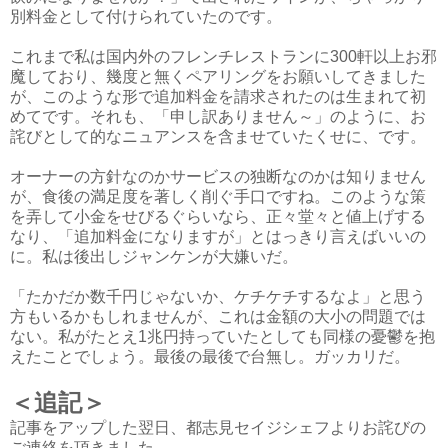
別料金として付けられていたのです。
これまで私は国内外のフレンチレストランに300軒以上お邪
魔しており、幾度と無くペアリングをお願いしてきました
が、このような形で追加料金を請求されたのは生まれて初
めてです。それも、「申し訳ありません～」のように、お
詫びとして的なニュアンスを含ませていたくせに、です。
オーナーの方針なのかサービスの独断なのかは知りません
が、食後の満足度を著しく削ぐ手口ですね。このような策
を弄して小金をせびるぐらいなら、正々堂々と値上げする
なり、「追加料金になりますが」とはっきり言えばいいの
に。私は後出しジャンケンが大嫌いだ。
「たかだか数千円じゃないか、ケチケチするなよ」と思う
方もいるかもしれませんが、これは金額の大小の問題では
ない。私がたとえ1兆円持っていたとしても同様の憂鬱を抱
えたことでしょう。最後の最後で台無し。ガッカリだ。
＜追記＞
記事をアップした翌日、都志見セイジシェフよりお詫びの
ご連絡を頂きました。