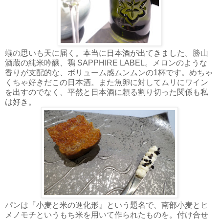
蟻の思いも天に届く。本当に日本酒が出てきました。勝山
酒蔵の純米吟醸、䴇 SAPPHIRE LABEL。メロンのような
香りが支配的な、ボリューム感ムンムンの1杯です。めちゃ
くちゃ好きだこの日本酒。また魚卵に対してムリにワイン
を出すのでなく、平然と日本酒に頼る割り切った関係も私
は好き。
パンは『小麦と米の進化形』という題名で、南部小麦とヒ
メノモチというもち米を用いて作られたものを。付け合せ