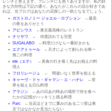
レンチと答えます。フレンチにも色々ありますが、私の好
きな方向性は下記の通り。あなたがこれらの店が好きであ
れば、当ブログはあなたの店探しの一助となるでしょう。
ガストロノミー ジョエル・ロブション
←最高
の夜をありがとう
アピシウス
←東京最高峰のレストラン
ナリサワ
← 何度訪れても完璧
SUGALABO
←料理だけなら一番好きかも
エクアトゥール
←天才によって創られる唯一
無二の料理
ete（エテ）
←美食の行き着く先はお抱えの料
理人
フロリレージュ
← 間違いなく世界を狙える
キャーヴ・ドゥ・ギャマン・エ・ハナレ
←世
界を狙える日仏料理
アラジン
←あの日あの時あの場所で何を食べ
たかの記憶がハッキリと残る料理
Parc
←当店ほどまでに重みのある二ツ星は東
京ではなかなか見当たらない