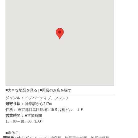
関連ランキング：
フレンチ
|
神泉駅
、
駒場東大前駅
、
池尻大橋駅