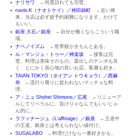
ナリサワ
←何度訪れても完璧。
naoto.K（ナオトケイ）／神田錦町
←近い将
来、当店は必ず超予約困難になります。かけて
もいい。
銀座 大石／銀座
←自分が働くならこういう職
場。
ナベノイズム
←世界観がきちんとある。
ル・マンジュ・トゥー／神楽坂
←接客は完
璧。料理は美味そのもの。皿出しのテンポも良
く、とにかく居心地の良いお店。客層も好き。
TAIAN TOKYO（タイアン トウキョウ）／西麻
布
←流行り廃りに捉われないマッチョな料
理。
ア・ニュ Shohei Shimono／広尾
←リニューア
ルしてリベラルに、旨けりゃなんでもいいじゃ
ん的に。
ラフィナージュ（L'affinage）／銀座
←王道中
の王道。銀座とは考えられない値付け。
SUGALABO
←料理だけなら一番好きかも。