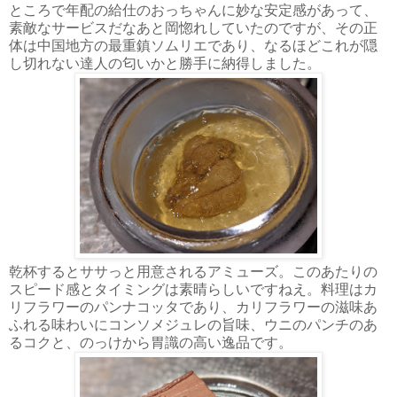
ところで年配の給仕のおっちゃんに妙な安定感があって、
素敵なサービスだなあと岡惚れしていたのですが、その正
体は中国地方の最重鎮ソムリエであり、なるほどこれが隠
し切れない達人の匂いかと勝手に納得しました。
乾杯するとササっと用意されるアミューズ。このあたりの
スピード感とタイミングは素晴らしいですねえ。料理はカ
リフラワーのパンナコッタであり、カリフラワーの滋味あ
ふれる味わいにコンソメジュレの旨味、ウニのパンチのあ
るコクと、のっけから胃識の高い逸品です。