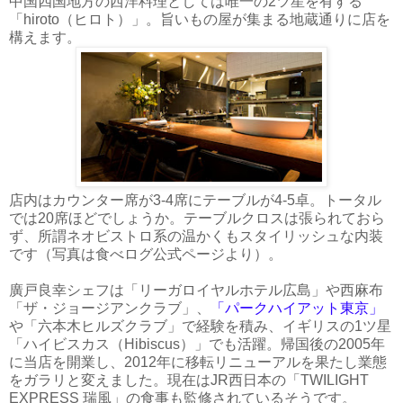
中国四国地方の西洋料理としては唯一の2ツ星を有する
「hiroto（ヒロト）」。旨いもの屋が集まる地蔵通りに店を
構えます。
店内はカウンター席が3-4席にテーブルが4-5卓。トータル
では20席ほどでしょうか。テーブルクロスは張られておら
ず、所謂ネオビストロ系の温かくもスタイリッシュな内装
です（写真は食べログ公式ページより）。
廣戸良幸シェフは「リーガロイヤルホテル広島」や西麻布
「ザ・ジョージアンクラブ」、
「パークハイアット東京」
や「六本木ヒルズクラブ」で経験を積み、イギリスの1ツ星
「ハイビスカス（Hibiscus）」でも活躍。帰国後の2005年
に当店を開業し、2012年に移転リニューアルを果たし業態
をガラリと変えました。現在はJR西日本の「TWILIGHT
EXPRESS 瑞風」の食事も監修されているそうです。