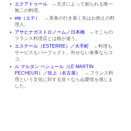
エクアトゥール
←天才によって創られる唯一
無二の料理。
ete（エテ）
←美食の行き着く先はお抱えの料
理人。
アサヒナガストロノーム／日本橋
←そこらの
フランス料理店とは格が違う。
エステール（ESTERRE）／大手町
←料理も
サービスもパーフェクト。外せない食事ならコ
コ。
ル マルタン ペシュール（LE MARTIN
PECHEUR）／吹上（名古屋）
←フランス料
理という文化に対する並々ならぬ愛情を感じま
した。