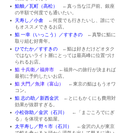
鮨舳／瓦町（高松）
←真っ当な江戸前。銀座
の半額で何度でも通いたい。
天寿し／小倉
←何度でも行きたいし、誰にで
もオススメできるお店。
鮨 一幸（いっこう）／すすきの
←真摯に鮨に
取り組む好青年。
ひでたか／すすきの
←鮨は好きだけどオタク
ではないライト層にとっては最高峰に位置づけ
られるお店。
鮨 十兵衛／福井市
←福井への旅行が決まれば
最初に予約したいお店。
鮨 大門／魚津（富山）
←東京の鮨はもうオワ
コン。
鮨 志の助／新西金沢
←とにもかくにも費用対
効果が抜群すぎる。
小松弥助／金沢（石川）
←「まごころでにぎ
る」を体現する鮨屋。
太平寿し／野々市（石川）
←金沢の人が東京
で鮨を食べると頭から湯気を出して怒るに違い