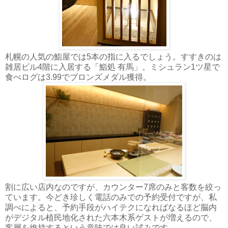
札幌の人気の鮨屋では5本の指に入るでしょう。すすきのは
雑居ビル4階に入居する「鮨処 有馬」。ミシュラン1ツ星で
食べログは3.99でブロンズメダル獲得。
割に広い店内なのですが、カウンター7席のみと客数を絞っ
ています。今どき珍しく電話のみでの予約受付ですが、私
調べによると、予約手段がハイテクになればなるほど脳内
がデジタル植民地化された六本木系ゲストが増えるので、
客層を維持するという意味では良い試みです。