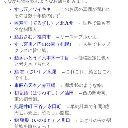
りながら酒を飲むようなお店を好みます。
すし匠／ワイキキ
←このお店の真価が問われ
るのは数十年後のはず。
照寿司（てるずし）／北九州
←世界で最も有
名な鮨職人。
鮨おさむ／福岡市
←リーズナブルかよ。
すし宮川／円山公園（札幌）
←人生でトップ
クラスに旨い鮨。
鮨さいとう／六本木一丁目
←価格設定に色々
と考えさせられる。
鮨 在（ざい）／広尾
←これこれ、鮨とはこれ
ですよ。
東麻布天本／赤羽橋
←欅坂46のような鮨。
初音鮨（はつねすし）／蒲田
←西の照寿司、
東の初音鮨。
紀尾井町 三谷／永田町
←単純計算で年間3億
円近い売上。恐ろしい鮨屋。
鮨 猪股（いのまた）／川口
←にぎりのみの男
前鮨を喰らえっ！