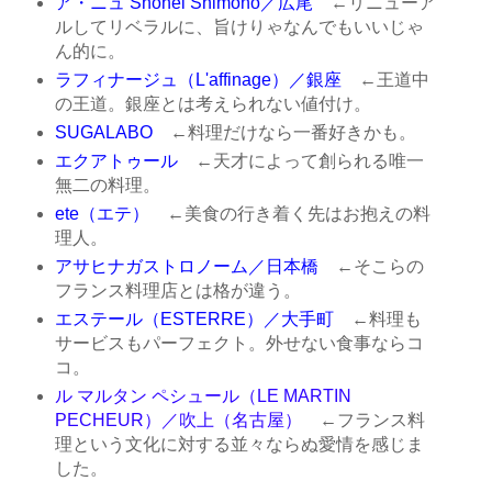
ア・ニュ Shohei Shimono／広尾
←リニューア
ルしてリベラルに、旨けりゃなんでもいいじゃ
ん的に。
ラフィナージュ（L'affinage）／銀座
←王道中
の王道。銀座とは考えられない値付け。
SUGALABO
←料理だけなら一番好きかも。
エクアトゥール
←天才によって創られる唯一
無二の料理。
ete（エテ）
←美食の行き着く先はお抱えの料
理人。
アサヒナガストロノーム／日本橋
←そこらの
フランス料理店とは格が違う。
エステール（ESTERRE）／大手町
←料理も
サービスもパーフェクト。外せない食事ならコ
コ。
ル マルタン ペシュール（LE MARTIN
PECHEUR）／吹上（名古屋）
←フランス料
理という文化に対する並々ならぬ愛情を感じま
した。