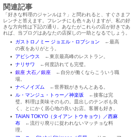
関連記事
「好きな料理のジャンルは？」と問われると、すぐさまフ
レンチと答えます。フレンチにも色々ありますが、私の好
きな方向性は下記の通り。あなたがこれらの店が好きであ
れば、当ブログはあなたの店探しの一助となるでしょう。
ガストロノミー ジョエル・ロブション
←最高
の夜をありがとう。
アピシウス
←東京最高峰のレストラン。
ナリサワ
←何度訪れても完璧。
銀座 大石／銀座
←自分が働くならこういう職
場。
ナベノイズム
←世界観がきちんとある。
ル・マンジュ・トゥー／神楽坂
←接客は完
璧。料理は美味そのもの。皿出しのテンポも良
く、とにかく居心地の良いお店。客層も好き。
TAIAN TOKYO（タイアン トウキョウ）／西麻
布
←流行り廃りに捉われないマッチョな料
理。