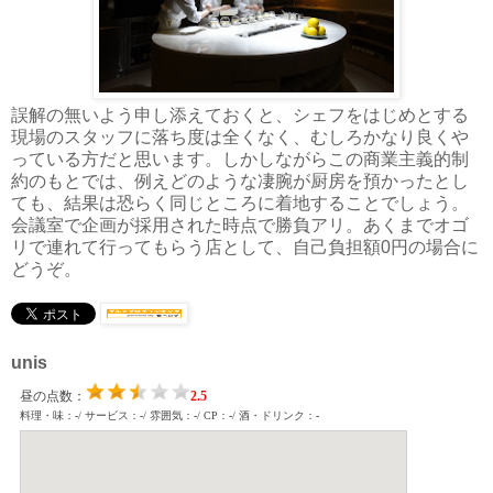
誤解の無いよう申し添えておくと、シェフをはじめとする
現場のスタッフに落ち度は全くなく、むしろかなり良くや
っている方だと思います。しかしながらこの商業主義的制
約のもとでは、例えどのような凄腕が厨房を預かったとし
ても、結果は恐らく同じところに着地することでしょう。
会議室で企画が採用された時点で勝負アリ。あくまでオゴ
リで連れて行ってもらう店として、自己負担額0円の場合に
どうぞ。
unis