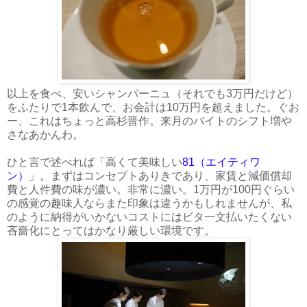
以上を食べ、安いシャンパーニュ（それでも3万円だけど）
をふたりで1本飲んで、お会計は10万円を超えました。ぐお
ー、これはちょっと高杉晋作。来月のバイトのシフト増や
さなあかんわ。
ひと言で述べれば「高くて美味しい
81（エイティワ
ン）
」。まずはコンセプトありきであり、家賃と減価償却
費と人件費の味が濃い。非常に濃い。1万円が100円ぐらい
の感覚の趣味人ならまた印象は違うかもしれませんが、私
のように納得がいかないコストにはビタ一文払いたくない
吝嗇化にとってはかなり厳しい環境です。