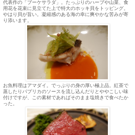
代表作の「ブーケサラダ」。たっぷりのハーブや山菜、食
用花を花束に見立てた上で特大のホッキ貝をトッピング。
やはり貝が旨い。凝縮感のある海の幸に爽やかな苦みが寄
り添います。
お魚料理はアマダイ。でっぷりの身の厚い極上品。紅茶で
蒸したりパプリカのソースを流し込んだりとややこしい味
付けですが、この素材であればそのまま塩焼きで食べたか
った。