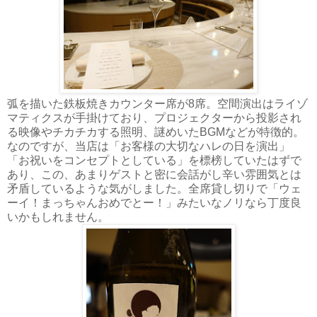
弧を描いた鉄板焼きカウンター席が8席。空間演出はライゾ
マティクスが手掛けており、プロジェクターから投影され
る映像やチカチカする照明、謎めいたBGMなどが特徴的。
なのですが、当店は「お客様の大切なハレの日を演出」
「お祝いをコンセプトとしている」を標榜していたはずで
あり、この、あまりゲストと密に会話がし辛い雰囲気とは
矛盾しているような気がしました。全席貸し切りで「ウェ
ーイ！まっちゃんおめでとー！」みたいなノリなら丁度良
いかもしれません。