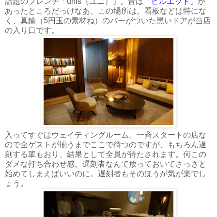
話題のフレンチ「unis（ユニ）」。昔は
「ピルエット」
が
あったところだっけなあ、この場所は。看板などは特にな
く、真鍮（5円玉の素材ね）のバーがついた黒いドアが当店
の入り口です。
入ってすぐはウェイティングルーム。一斉スタートの店な
ので全ゲストが揃うまでここで待つのですが、もちろん遅
刻する輩もおり、結果として全員が待たされます。何この
ダメな打ち合わせ感。遅刻者なんて放っておいてさっさと
始めてしまえばいいのに。遅刻者もそのほうが気が楽でし
ょう。