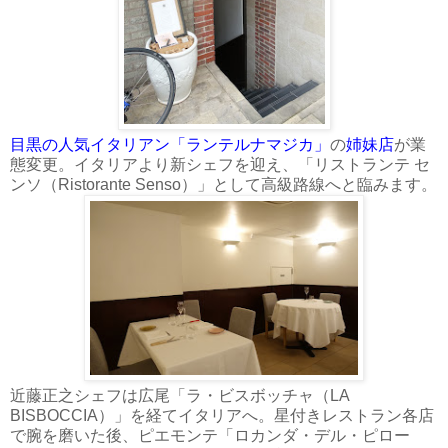
目黒の人気イタリアン「ランテルナマジカ」
の
姉妹店
が業
態変更。イタリアより新シェフを迎え、「リストランテ セ
ンソ（Ristorante Senso）」として高級路線へと臨みます。
近藤正之シェフは広尾「ラ・ビスボッチャ（LA
BISBOCCIA）」を経てイタリアへ。星付きレストラン各店
で腕を磨いた後、ピエモンテ「ロカンダ・デル・ピロー