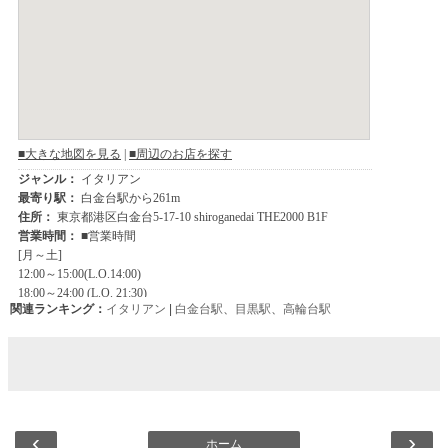
関連ランキング：
イタリアン
|
白金台駅
、
目黒駅
、
高輪台駅
‹
›
ホーム