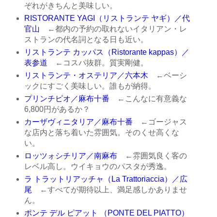
ぞれがきちんと美味しい。
RISTORANTE YAGI（リストランテ ヤギ）／代
官山
←都内の予約の取れないイタリアン・レ
ストランの代名詞となる日も近い。
リストランテ カッパス（Ristorante kappas）／
表参道
←コスパ抜群。質実剛健。
リストランテ・オステリア／六本木
←ベーシ
ックにすごく美味しい。誰もが納得。
プリンチピオ／麻布十番
←こんなに有意義な
6,800円があるか？
カーザヴィニタリア／麻布十番
←ゴージャス
な店内と落ち着いた雰囲気。そのくせ高くな
い。
ロッツォシチリア／南麻布
←雰囲気良く客の
レベル高し。ウイキョウのパスタが秀逸。
ラ トラットリアッチャ（La Trattoriaccia）／広
尾
←すべてが期待以上、満足感しかありませ
ん。
ポンテ デル ピアット （PONTE DEL PIATTO）