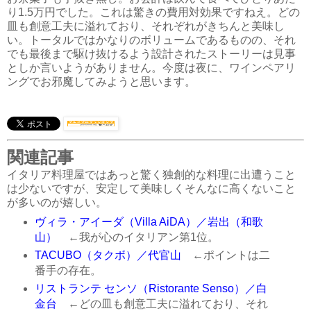
り1.5万円でした。これは驚きの費用対効果ですねえ。どの
皿も創意工夫に溢れており、それぞれがきちんと美味し
い。トータルではかなりのボリュームであるものの、それ
でも最後まで駆け抜けるよう設計されたストーリーは見事
としか言いようがありません。今度は夜に、ワインペアリ
ングでお邪魔してみようと思います。
関連記事
イタリア料理屋ではあっと驚く独創的な料理に出遭うこと
は少ないですが、安定して美味しくそんなに高くないこと
が多いのが嬉しい。
ヴィラ・アイーダ（Villa AiDA）／岩出（和歌
山）
←我が心のイタリアン第1位。
TACUBO（タクボ）／代官山
←ポイントは二
番手の存在。
リストランテ センソ（Ristorante Senso）／白
金台
←どの皿も創意工夫に溢れており、それ