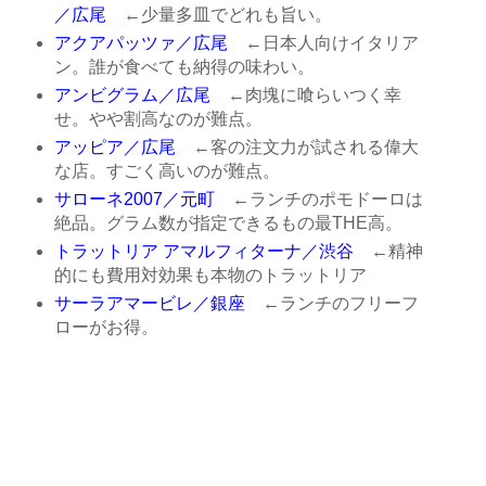
／広尾
←少量多皿でどれも旨い。
アクアパッツァ／広尾
←日本人向けイタリア
ン。誰が食べても納得の味わい。
アンビグラム／広尾
←肉塊に喰らいつく幸
せ。やや割高なのが難点。
アッピア／広尾
←客の注文力が試される偉大
な店。すごく高いのが難点。
サローネ2007／元町
←ランチのポモドーロは
絶品。グラム数が指定できるもの最THE高。
トラットリア アマルフィターナ／渋谷
←精神
的にも費用対効果も本物のトラットリア
サーラアマービレ／銀座
←ランチのフリーフ
ローがお得。