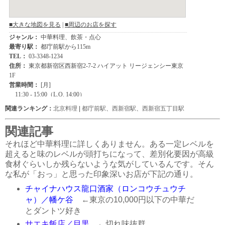
関連ランキング：
北京料理
|
都庁前駅
、
西新宿駅
、
西新宿五丁目駅
関連記事
それほど中華料理に詳しくありません。ある一定レベルを
超えると味のレベルが頭打ちになって、差別化要因が高級
食材ぐらいしか残らないような気がしているんです。そん
な私が「おっ」と思った印象深いお店が下記の通り。
チャイナハウス龍口酒家（ロンコウチュウチ
ャ）／幡ケ谷
←東京の10,000円以下の中華だ
とダントツ好き
サエキ飯店／目黒
←切れ味抜群