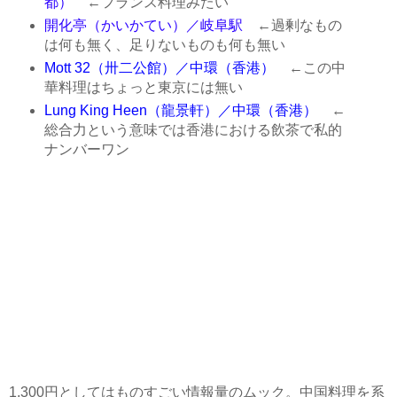
都）
←フランス料理みたい
開化亭（かいかてい）／岐阜駅
←過剰なもの
は何も無く、足りないものも何も無い
Mott 32（卅二公館）／中環（香港）
←この中
華料理はちょっと東京には無い
Lung King Heen（龍景軒）／中環（香港）
←
総合力という意味では香港における飲茶で私的
ナンバーワン
1,300円としてはものすごい情報量のムック。中国料理を系