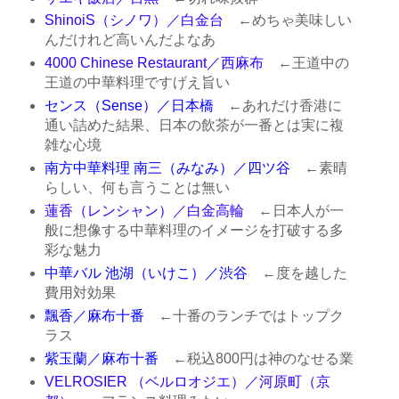
ShinoiS（シノワ）／白金台
←めちゃ美味しい
んだけれど高いんだよなあ
4000 Chinese Restaurant／西麻布
←王道中の
王道の中華料理ですげえ旨い
センス（Sense）／日本橋
←あれだけ香港に
通い詰めた結果、日本の飲茶が一番とは実に複
雑な心境
南方中華料理 南三（みなみ）／四ツ谷
←素晴
らしい、何も言うことは無い
蓮香（レンシャン）／白金高輪
←日本人が一
般に想像する中華料理のイメージを打破する多
彩な魅力
中華バル 池湖（いけこ）／渋谷
←度を越した
費用対効果
飄香／麻布十番
←十番のランチではトップク
ラス
紫玉蘭／麻布十番
←税込800円は神のなせる業
VELROSIER （ベルロオジエ）／河原町（京