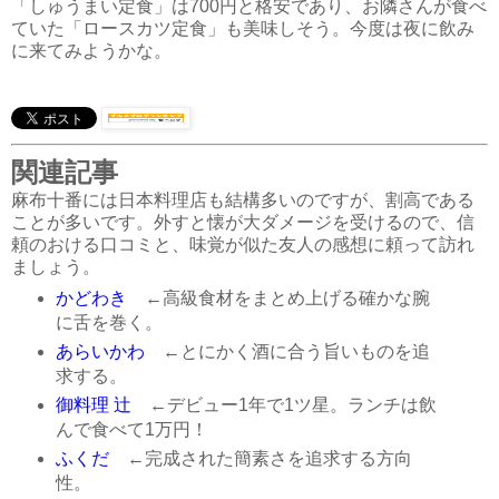
「しゅうまい定食」は700円と格安であり、お隣さんが食べ
ていた「ロースカツ定食」も美味しそう。今度は夜に飲み
に来てみようかな。
関連記事
麻布十番には日本料理店も結構多いのですが、割高である
ことが多いです。外すと懐が大ダメージを受けるので、信
頼のおける口コミと、味覚が似た友人の感想に頼って訪れ
ましょう。
かどわき
←高級食材をまとめ上げる確かな腕
に舌を巻く。
あらいかわ
←とにかく酒に合う旨いものを追
求する。
御料理 辻
←デビュー1年で1ツ星。ランチは飲
んで食べて1万円！
ふくだ
←完成された簡素さを追求する方向
性。