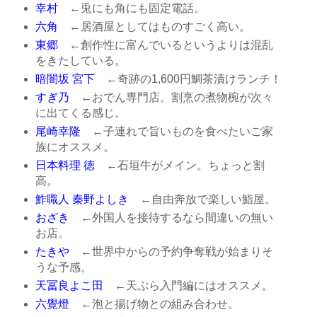
幸村
←兎にも角にも固定電話。
六角
←居酒屋としてはものすごく高い。
東郷
←創作性に富んでいるというよりは混乱
をきたしている。
暗闇坂 宮下
←奇跡の1,600円鯛茶漬けランチ！
すぎ乃
←おでん専門店。割烹の煮物椀が次々
に出てくる感じ。
尾崎幸隆
←子連れで旨いものを食べたいご家
族にオススメ。
日本料理 徳
←石垣牛がメイン。ちょっと割
高。
鮓職人 秦野よしき
←自由奔放で楽しい鮨屋。
おざき
←外国人を接待するなら間違いの無い
お店。
たきや
←世界中からの予約争奪戦が始まりそ
うな予感。
天冨良よこ田
←天ぷら入門編にはオススメ。
六覺燈
←泡と揚げ物との組み合わせ。