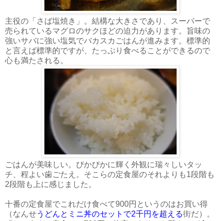
主役の「さば塩焼き」。結構な大きさであり、スーパーで
売られているマグロのサクほどの迫力があります。旨味の
強いサバに強い塩気でバカスカごはんが進みます。標準的
と言えば標準的ですが、たっぷり食べることができるので
心も満たされる。
ごはんが美味しい。ぴかぴかに輝く外観に瑞々しいタッ
チ、程よい歯ごたえ。そこらの定食屋のそれよりも1段階も
2段階も上に感じました。
十番の定食屋でこれだけ食べて900円というのはお買い得
（なんせ
うどんとミニ丼のセットで2千円を超える
街だ）。