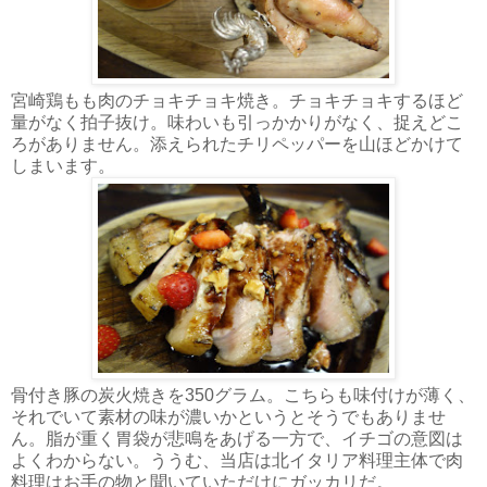
宮崎鶏もも肉のチョキチョキ焼き。チョキチョキするほど
量がなく拍子抜け。味わいも引っかかりがなく、捉えどこ
ろがありません。添えられたチリペッパーを山ほどかけて
しまいます。
骨付き豚の炭火焼きを350グラム。こちらも味付けが薄く、
それでいて素材の味が濃いかというとそうでもありませ
ん。脂が重く胃袋が悲鳴をあげる一方で、イチゴの意図は
よくわからない。ううむ、当店は北イタリア料理主体で肉
料理はお手の物と聞いていただけにガッカリだ。