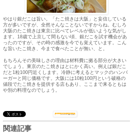
やはり銀だこは旨い。「たこ焼きは大阪」と妄信している
方が多いですが、全然そんなことないですからね。むしろ
大阪のたこ焼きは東京に比べてレベルが低いような気がし
ます。18歳で上京して間もない頃、銀だこを試す機会があ
ったのですが、その時の感激を今でも覚えています。こん
な旨いたこ焼き、今まで食べたことが無い、と。
もちろんその美味しさの理由は材料費に拠る部分が大きい
でしょう。東京のたこ焼きはとにかく高い。例えば銀だこ
だと1粒100円近くします。冷静に考えるとマックのハンバ
ーガーと同じ価格です。大阪には10粒100円という破格の
値段でたこ焼きを提供する店もあり、ここまで来るともは
や別の料理なのでしょう。
関連記事