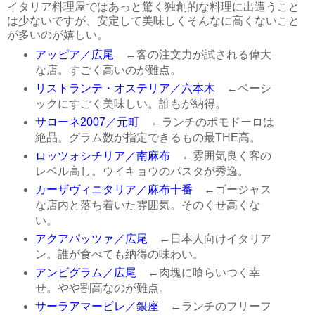
イタリア料理屋ではあっと驚く独創的な料理に出遭うこと
は少ないですが、安定して美味しくそんなに高くないこと
が多いのが嬉しい。
アッピア／広尾
←客の注文力が試される偉大
な店。すごく高いのが難点。
リストランテ・オステリア／六本木
←ベーシ
ックにすごく美味しい。誰もが納得。
サローネ2007／元町
←ランチのポモドーロは
絶品。グラム数が指定できるもの最THE高。
ロッツォシチリア／南麻布
←雰囲気良く客の
レベル高し。ウイキョウのパスタが秀逸。
カーザヴィニタリア／麻布十番
←ゴージャス
な店内と落ち着いた雰囲気。そのくせ高くな
い。
アクアパッツァ／広尾
←日本人向けイタリア
ン。誰が食べても納得の味わい。
アンビグラム／広尾
←肉塊に喰らいつく幸
せ。やや割高なのが難点。
サーラアマービレ／銀座
←ランチのフリーフ