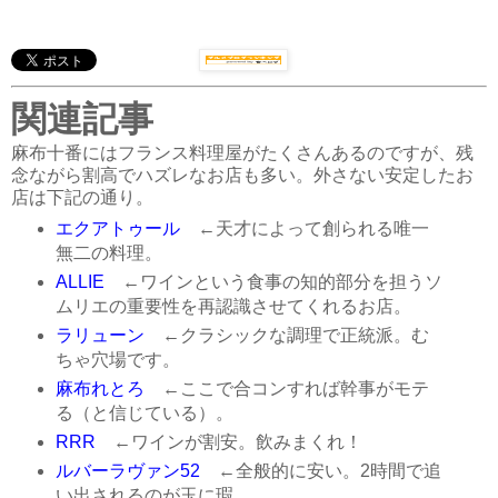
関連記事
麻布十番にはフランス料理屋がたくさんあるのですが、残
念ながら割高でハズレなお店も多い。外さない安定したお
店は下記の通り。
エクアトゥール
←天才によって創られる唯一
無二の料理。
ALLIE
←ワインという食事の知的部分を担うソ
ムリエの重要性を再認識させてくれるお店。
ラリューン
←クラシックな調理で正統派。む
ちゃ穴場です。
麻布れとろ
←ここで合コンすれば幹事がモテ
る（と信じている）。
RRR
←ワインが割安。飲みまくれ！
ルバーラヴァン52
←全般的に安い。2時間で追
い出されるのが玉に瑕。