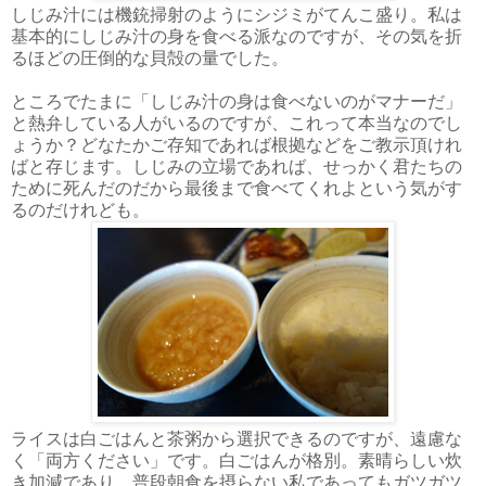
しじみ汁には機銃掃射のようにシジミがてんこ盛り。私は
基本的にしじみ汁の身を食べる派なのですが、その気を折
るほどの圧倒的な貝殻の量でした。
ところでたまに「しじみ汁の身は食べないのがマナーだ」
と熱弁している人がいるのですが、これって本当なのでし
ょうか？どなたかご存知であれば根拠などをご教示頂けれ
ばと存じます。しじみの立場であれば、せっかく君たちの
ために死んだのだから最後まで食べてくれよという気がす
るのだけれども。
ライスは白ごはんと茶粥から選択できるのですが、遠慮な
く「両方ください」です。白ごはんが格別。素晴らしい炊
き加減であり、普段朝食を摂らない私であってもガツガツ