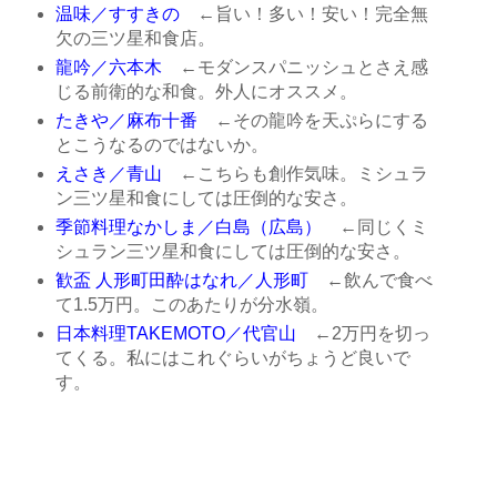
温味／すすきの
←旨い！多い！安い！完全無
欠の三ツ星和食店。
龍吟／六本木
←モダンスパニッシュとさえ感
じる前衛的な和食。外人にオススメ。
たきや／麻布十番
←その龍吟を天ぷらにする
とこうなるのではないか。
えさき／青山
←こちらも創作気味。ミシュラ
ン三ツ星和食にしては圧倒的な安さ。
季節料理なかしま／白島（広島）
←同じくミ
シュラン三ツ星和食にしては圧倒的な安さ。
歓盃 人形町田酔はなれ／人形町
←飲んで食べ
て1.5万円。このあたりが分水嶺。
日本料理TAKEMOTO／代官山
←2万円を切っ
てくる。私にはこれぐらいがちょうど良いで
す。