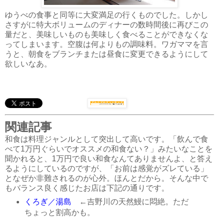
ゆうべの食事と同等に大変満足の行くものでした。しかし
さすがに特大ボリュームのディナーの数時間後に再びこの
量だと、美味しいものも美味しく食べることができなくな
ってしまいます。空腹は何よりもの調味料。ワガママを言
うと、朝食をブランチまたは昼食に変更できるようにして
欲しいなあ。
関連記事
和食は料理ジャンルとして突出して高いです。「飲んで食
べて1万円ぐらいでオススメの和食ない？」みたいなことを
聞かれると、1万円で良い和食なんてありませんよ、と答え
るようにしているのですが、「お前は感覚がズレている」
となぜか非難されるのが心外。ほんとだから。そんな中で
もバランス良く感じたお店は下記の通りです。
くろぎ／湯島
←吉野川の天然鰻に悶絶。ただ
ちょっと割高かも。