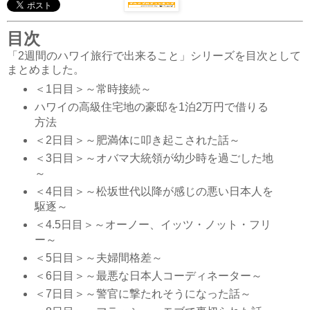
目次
「2週間のハワイ旅行で出来ること」シリーズを目次として
まとめました。
＜1日目＞～常時接続～
ハワイの高級住宅地の豪邸を1泊2万円で借りる
方法
＜2日目＞～肥満体に叩き起こされた話～
＜3日目＞～オバマ大統領が幼少時を過ごした地
～
＜4日目＞～松坂世代以降が感じの悪い日本人を
駆逐～
＜4.5日目＞～オーノー、イッツ・ノット・フリ
ー～
＜5日目＞～夫婦間格差～
＜6日目＞～最悪な日本人コーディネーター～
＜7日目＞～警官に撃たれそうになった話～