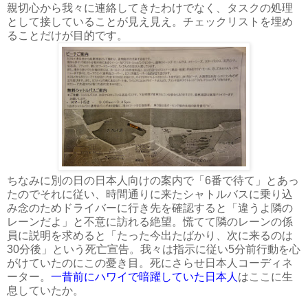
親切心から我々に連絡してきたわけでなく、タスクの処理
として接していることが見え見え。チェックリストを埋め
ることだけが目的です。
ちなみに別の日の日本人向けの案内で「6番で待て」とあっ
たのでそれに従い、時間通りに来たシャトルバスに乗り込
み念のためドライバーに行き先を確認すると「違うよ隣の
レーンだよ」と不意に訪れる絶望。慌てて隣のレーンの係
員に説明を求めると「たった今出たばかり、次に来るのは
30分後」という死亡宣告。我々は指示に従い5分前行動を心
がけていたのにこの憂き目。死にさらせ日本人コーディネ
ーター。
一昔前にハワイで暗躍していた日本人
はここに生
息していたか。