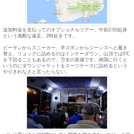
追加料金を支払ってのオプショナルツアー。午前2:50起床
という過酷な遠足。2時起きです。
ビーサンからスニーカー、半ズボンからジーンズへと履き
替え、リュックに詰めるのはインナーダウン。山頂では0℃
を下回ることもあるので、万全の装備です。南国に行くと
いうのにダウンジャケットをスーツケースに詰めるという
やりきれなさと言ったらない。