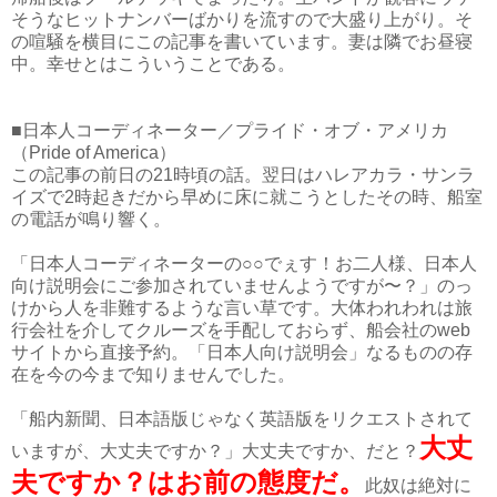
そうなヒットナンバーばかりを流すので大盛り上がり。そ
の喧騒を横目にこの記事を書いています。妻は隣でお昼寝
中。幸せとはこういうことである。
■日本人コーディネーター／プライド・オブ・アメリカ
（Pride of America）
この記事の前日の21時頃の話。翌日はハレアカラ・サンラ
イズで2時起きだから早めに床に就こうとしたその時、船室
の電話が鳴り響く。
「日本人コーディネーターの○○でぇす！お二人様、日本人
向け説明会にご参加されていませんようですが〜？」のっ
けから人を非難するような言い草です。大体われわれは旅
行会社を介してクルーズを手配しておらず、船会社のweb
サイトから直接予約。「日本人向け説明会」なるものの存
在を今の今まで知りませんでした。
「船内新聞、日本語版じゃなく英語版をリクエストされて
大丈
いますが、大丈夫ですか？」大丈夫ですか、だと？
夫ですか？はお前の態度だ。
此奴は絶対に