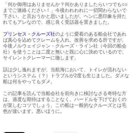
「何か御用はありませんか？何かありましたらいつでも○○
までご連絡ください！」今後われわれに一切関わらないで
下さい、と言おうかと思いましたが、ヘンに悪印象を持た
れてもアレなので、感じ良く受話器を置きました。
プリンセス・クルーズ社
のように愛着のある船会社であれ
ば真心を込めてクレームを入れ、改善を求める所ですが、
今後ノルウェイジャン・クルーズ・ライン社（今回の船会
社）を使うことは二度と無いと既に心に決めているので、
サイレントクレーマーに徹します。
話は少し逸れますが、当航海において、トイレが流れない
というシステム（？）トラブルが2度も生じました。ダメな
船は何をやってもダメ。
この記事を読んで当船会社を前向きに検討なさる奇特な方
は、過度な期待はすることなく、ハードルを下げておくの
が楽しむコツでしょう。この船は一般的なクルーズとは毛
色が違います。悪いほうに。