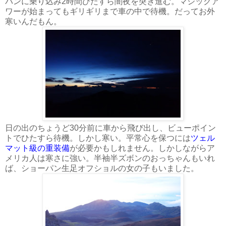
バンに乗り込み2時間ひたすら闇夜を突き進む。マジックア
ワーが始まってもギリギリまで車の中で待機。だってお外
寒いんだもん。
日の出のちょうど30分前に車から飛び出し、ビューポイン
トでひたすら待機。しかし寒い。平常心を保つには
ツェル
マット級の重装備
が必要かもしれません。しかしながらア
メリカ人は寒さに強い。半袖半ズボンのおっちゃんもいれ
ば、ショーパン生足オフショルの女の子もいました。