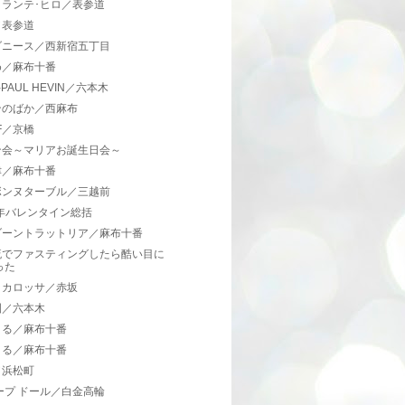
トランテ･ヒロ／表参道
／表参道
ダニース／西新宿五丁目
め／麻布十番
-PAUL HEVIN／六本木
ンのばか／西麻布
IF／京橋
ン会～マリアお誕生日会～
津／麻布十番
ボンヌターブル／三越前
6年バレンタイン総括
ゾーントラットリア／麻布十番
流でファスティングしたら酷い目に
った
ッカロッサ／赤坂
園／六本木
まる／麻布十番
まる／麻布十番
／浜松町
ープ ドール／白金高輪