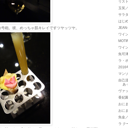
リス
玉笑
サラ
はじ
の号砲。彼、めっちゃ肌キレイですツヤッツヤ。
JEAN
ワイ
MOT
ワイ
魚可
ラ・
201
マン
自己
あ
ヴァ
香妃
おに
おに
魚金
ラ ク