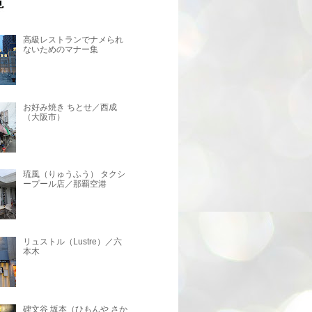
高級レストランでナメられ
ないためのマナー集
お好み焼き ちとせ／西成
（大阪市）
琉風（りゅうふう） タクシ
ープール店／那覇空港
リュストル（Lustre）／六
本木
碑文谷 坂本（ひもんや さか