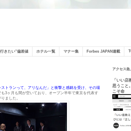
ン
T
行きたい"偏差値
ホテル一覧
マナー集
Forbes JAPAN連載
アクセス急
「いい店
思うこと
レストランって、アリなんだ」と衝撃と感銘を受け、その場
こそ命
でも3ヶ月も間が空いており、オープン半年で東京を代表す
がりました。