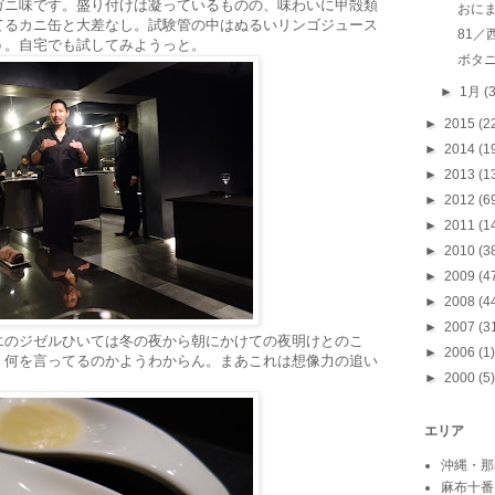
ガニ味です。盛り付けは凝っているものの、味わいに甲殻類
おに
てるカニ缶と大差なし。試験管の中はぬるいリンゴジュース
81／
う。自宅でも試してみようっと。
ボタ
►
1月
(
►
2015
(2
►
2014
(1
►
2013
(1
►
2012
(6
►
2011
(1
►
2010
(3
►
2009
(4
►
2008
(4
►
2007
(3
エのジゼルひいては冬の夜から朝にかけての夜明けとのこ
►
2006
(1)
く何を言ってるのかようわからん。まあこれは想像力の追い
►
2000
(5)
エリア
沖縄・那
麻布十番