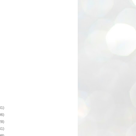
31)
06)
28)
41)
98)