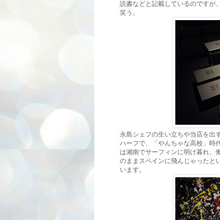
読書などと記載しているのですが、支配
笑う。
永島シェフの生い立ちや当店を出
ハーフで、「やんちゃな高校」時
は湘南でサーフィンに明け暮れ、
のままスペインに飛んじゃったと
います。