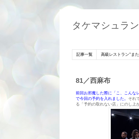
タケマシュラ
記事一覧
高級レストラン"また
81／西麻布
前回お邪魔した際に「こ、こんな
で今回の予約を入れました。
それ
る「予約の取れない店」にのし上