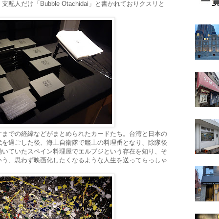
人だけ「Bubble Otachidai」と書かれておりクスリと
すまでの経緯などがまとめられたカードたち。台湾と日本の
代を過ごした後、海上自衛隊で艦上の料理番となり、除隊後
働いていたスペイン料理屋でエルブジという存在を知り、そ
いう、思わず映画化したくなるような人生を送ってらっしゃ