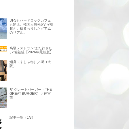
DFSもハードロックカフェ
も閉店。韓国人観光客が7割
超え。様変わりしたグアム
のリアル。
高級レストラン"また行きた
い"偏差値【2026年最新版】
鮨舟（すしふね）／堺（大
阪）
ザ グレートバーガー（THE
GREAT BURGER）／神宮
前
記事一覧（1/3）