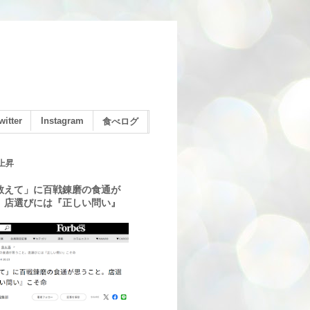
witter
Instagram
食べログ
上昇
教えて」に百戦錬磨の食通が
。店選びには『正しい問い』