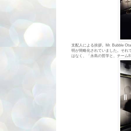
支配人による挨拶。Mr. Bubble
明が簡略化されていました。それ
はなく、「永島の哲学と、チーム8