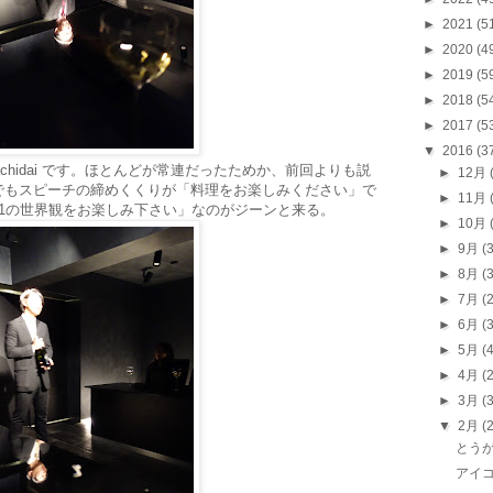
►
2021
(5
►
2020
(4
►
2019
(5
►
2018
(5
►
2017
(5
▼
2016
(3
 Otachidai です。ほとんどが常連だったためか、前回よりも説
►
12月
でもスピーチの締めくくりが「料理をお楽しみください」で
►
11月
1の世界観をお楽しみ下さい」なのがジーンと来る。
►
10月
►
9月
(
►
8月
(
►
7月
(
►
6月
(
►
5月
(
►
4月
(
►
3月
(
▼
2月
(
とう
アイ