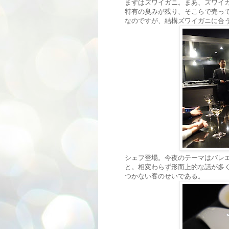
まずはズワイガニ。まあ、ズワイ
特有の臭みが残り、そこらで売っ
なのですが、結構ズワイガニに合
シェフ登場。今夜のテーマはバレ
と。相変わらず形而上的な話が多
つかない客のせいである。