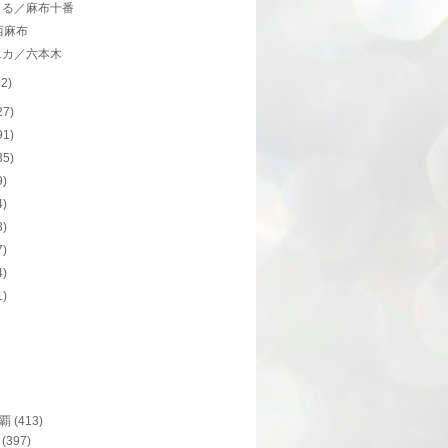
まる／麻布十番
西麻布
ニカ／六本木
32)
27)
91)
35)
9)
4)
8)
7)
4)
1)
覇
(413)
(397)